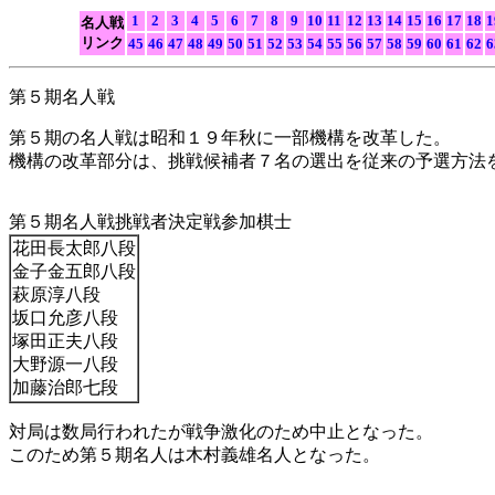
1
2
3
4
5
6
7
8
9
10
11
12
13
14
15
16
17
18
1
名人戦
リンク
45
46
47
48
49
50
51
52
53
54
55
56
57
58
59
60
61
62
6
第５期名人戦
第５期の名人戦は昭和１９年秋に一部機構を改革した。
機構の改革部分は、挑戦候補者７名の選出を従来の予選方法
第５期名人戦挑戦者決定戦参加棋士
花田長太郎八段
金子金五郎八段
萩原淳八段
坂口允彦八段
塚田正夫八段
大野源一八段
加藤治郎七段
対局は数局行われたが戦争激化のため中止となった。
このため第５期名人は木村義雄名人となった。