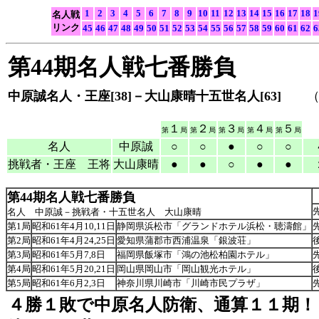
1
2
3
4
5
6
7
8
9
10
11
12
13
14
15
16
17
18
1
名人戦
リンク
45
46
47
48
49
50
51
52
53
54
55
56
57
58
59
60
61
62
6
第44期名人戦七番勝負
中原誠名人・王座[38]－大山康晴十五世名人[63]
（２
１
２
３
４
５
第
局
第
局
第
局
第
局
第
局
名人
中原誠
○
○
●
○
○
挑戦者・王座 王将
大山康晴
●
●
○
●
●
第44期名人戦七番勝負
名人 中原誠－挑戦者・十五世名人 大山康晴
第1局
昭和61年4月10,11日
静岡県浜松市「グランドホテル浜松・聴濤館」
第2局
昭和61年4月24,25日
愛知県蒲郡市西浦温泉「銀波荘」
第3局
昭和61年5月7,8日
福岡県飯塚市「鴻の池松柏園ホテル」
第4局
昭和61年5月20,21日
岡山県岡山市「岡山観光ホテル」
第5局
昭和61年6月2,3日
神奈川県川崎市「川崎市民プラザ」
４勝１敗で中原名人防衛、通算１１期！