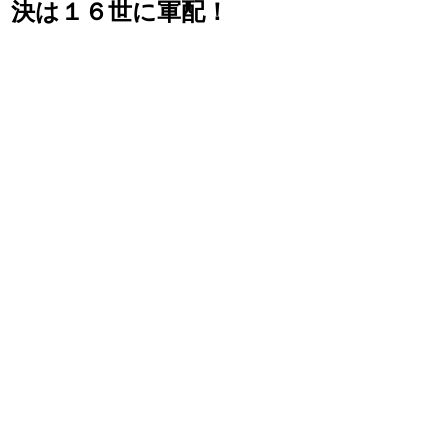
決は１６世に軍配！