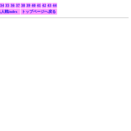
34
35
36
37
38
39
40
41
42
43
44
人戦index
トップページへ戻る