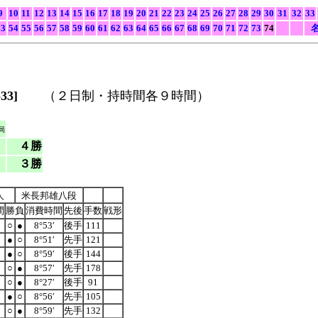
9
10
11
12
13
14
15
16
17
18
19
20
21
22
23
24
25
26
27
28
29
30
31
32
33
53
54
55
56
57
58
59
60
61
62
63
64
65
66
67
68
69
70
71
72
73
74
名
3]
（２日制・持時間各９時間）
局
４勝
３勝
人
米長邦雄八段
間
勝負
消費時間
先後
手数
戦形
○
●
8°53′
後手
111
●
○
8°51′
先手
121
●
○
8°59′
後手
144
○
●
8°57′
先手
178
○
●
8°27′
後手
91
●
○
8°56′
先手
105
○
●
8°59′
先手
132