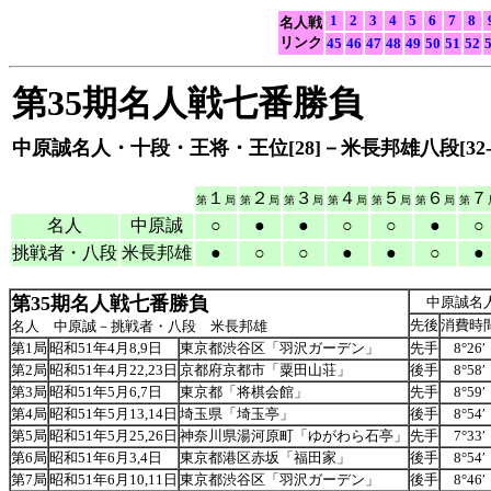
1
2
3
4
5
6
7
8
名人戦
リンク
45
46
47
48
49
50
51
52
第35期名人戦七番勝負
中原誠名人・十段・王将・王位[28]－米長邦雄八段[32-3
１
２
３
４
５
６
７
第
局
第
局
第
局
第
局
第
局
第
局
第
名人
中原誠
○
●
●
○
○
●
○
挑戦者・八段
米長邦雄
●
○
○
●
●
○
●
第35期名人戦七番勝負
中原誠名
先後
消費時
名人 中原誠－挑戦者・八段 米長邦雄
第1局
昭和51年4月8,9日
東京都渋谷区「羽沢ガーデン」
先手
8°26′
第2局
昭和51年4月22,23日
京都府京都市「粟田山荘」
後手
8°58′
第3局
昭和51年5月6,7日
東京都「将棋会館」
先手
8°59′
第4局
昭和51年5月13,14日
埼玉県「埼玉亭」
後手
8°54′
第5局
昭和51年5月25,26日
神奈川県湯河原町「ゆがわら石亭」
先手
7°33′
第6局
昭和51年6月3,4日
東京都港区赤坂「福田家」
後手
8°54′
第7局
昭和51年6月10,11日
東京都渋谷区「羽沢ガーデン」
後手
8°46′