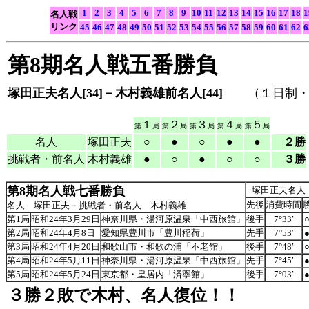
1
2
3
4
5
6
7
8
9
10
11
12
13
14
15
16
17
18
1
名人戦
リンク
45
46
47
48
49
50
51
52
53
54
55
56
57
58
59
60
61
62
6
第8期名人戦五番勝負
塚田正夫名人[34]－木村義雄前名人[44]
（１日制・持
１
２
３
４
５
第
局
第
局
第
局
第
局
第
局
名人
塚田正夫
○
●
○
●
●
２勝
挑戦者・前名人
木村義雄
●
○
●
○
○
３勝
第8期名人戦七番勝負
塚田正夫名人
先後
消費時間
名人 塚田正夫－挑戦者・前名人 木村義雄
第1局
昭和24年3月29日
神奈川県・湯河原温泉「中西旅館」
後手
7°33′
第2局
昭和24年4月8日
愛知県豊川市「豊川稲荷」
先手
7°53′
第3局
昭和24年4月20日
和歌山市・和歌の浦「不老館」
後手
7°48′
第4局
昭和24年5月11日
神奈川県・湯河原温泉「中西旅館」
先手
7°45′
第5局
昭和24年5月24日
東京都・皇居内「済寧館」
後手
7°03′
３勝２敗で木村、名人復位！！