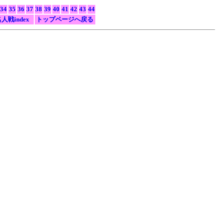
34
35
36
37
38
39
40
41
42
43
44
人戦index
トップページへ戻る