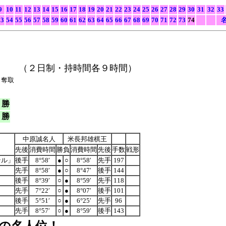
9
10
11
12
13
14
15
16
17
18
19
20
21
22
23
24
25
26
27
28
29
30
31
32
33
53
54
55
56
57
58
59
60
61
62
63
64
65
66
67
68
69
70
71
72
73
74
名
]
（２日制・持時間各９時間）
」奪取
勝
勝
中原誠名人
米長邦雄棋王
先後
消費時間
勝負
消費時間
先後
手数
戦形
テル」
後手
8°58′
●
○
8°58′
先手
197
先手
8°58′
●
○
8°47′
後手
144
後手
8°39′
○
●
8°59′
先手
118
先手
7°22′
○
●
8°07′
後手
101
後手
5°51′
○
●
6°25′
先手
96
先手
8°57′
○
●
8°59′
後手
143