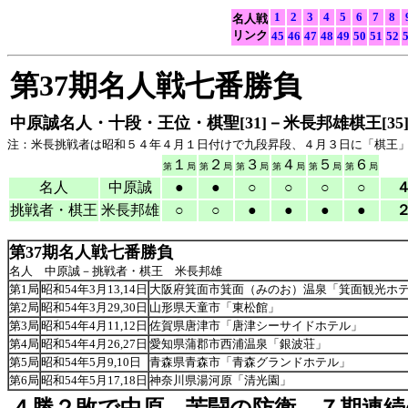
1
2
3
4
5
6
7
8
名人戦
リンク
45
46
47
48
49
50
51
52
第37期名人戦七番勝負
中原誠名人・十段・王位・棋聖[31]－米長邦雄棋王[35
注：米長挑戦者は昭和５４年４月１日付けで九段昇段、４月３日に「棋王
１
２
３
４
５
６
第
局
第
局
第
局
第
局
第
局
第
局
名人
中原誠
●
●
○
○
○
○
４
挑戦者・棋王
米長邦雄
○
○
●
●
●
●
２
第37期名人戦七番勝負
名人 中原誠－挑戦者・棋王 米長邦雄
第1局
昭和54年3月13,14日
大阪府箕面市箕面（みのお）温泉「箕面観光ホ
第2局
昭和54年3月29,30日
山形県天童市「東松館」
第3局
昭和54年4月11,12日
佐賀県唐津市「唐津シーサイドホテル」
第4局
昭和54年4月26,27日
愛知県蒲郡市西浦温泉「銀波荘」
第5局
昭和54年5月9,10日
青森県青森市「青森グランドホテル」
第6局
昭和54年5月17,18日
神奈川県湯河原「清光園」