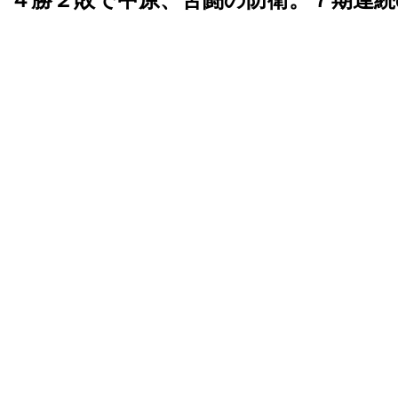
４勝２敗で中原、苦闘の防衛。７期連続