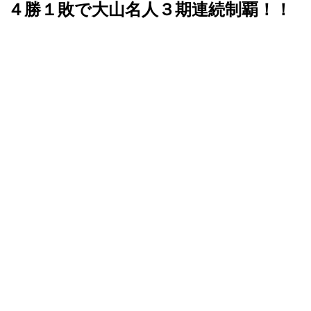
４勝１敗で大山名人３期連続制覇！！