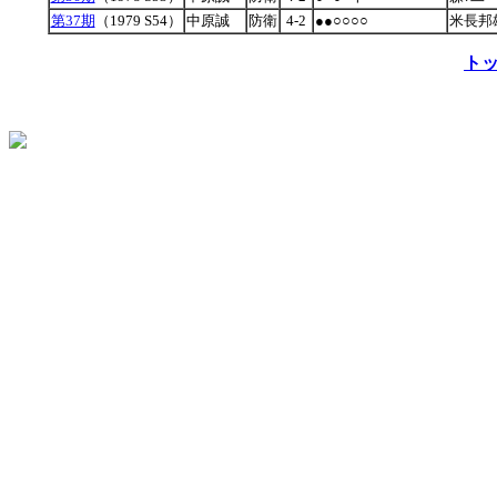
第37期
（1979 S54）
中原誠
防衛
4-2
●●○○○○
米長邦
ト