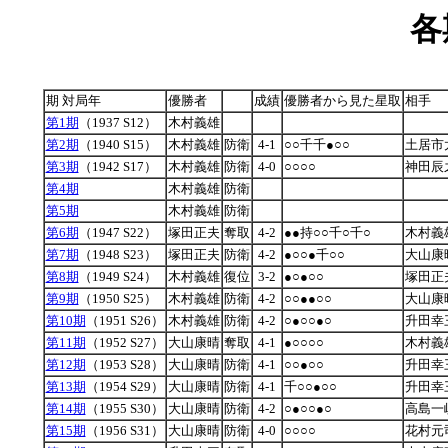
各
期 対局年
優勝者
成績
優勝者から見た星取
相手
第1期
（1937 S12）
木村義雄
第2期
（1940 S15）
木村義雄
防衛
4-1
○○千千●○○
土居市
第3期
（1942 S17）
木村義雄
防衛
4-0
○○○○
神田辰
第4期
木村義雄
防衛
第5期
木村義雄
防衛
第6期
（1947 S22）
塚田正夫
奪取
4-2
●●持○○千○千○
木村義
第7期
（1948 S23）
塚田正夫
防衛
4-2
●○○●千○○
大山康
第8期
（1949 S24）
木村義雄
復位
3-2
●○●○○
塚田正
第9期
（1950 S25）
木村義雄
防衛
4-2
○○●●○○
大山康
第10期
（1951 S26）
木村義雄
防衛
4-2
○●○○●○
升田幸
第11期
（1952 S27）
大山康晴
奪取
4-1
●○○○○
木村義
第12期
（1953 S28）
大山康晴
防衛
4-1
○○●○○
升田幸
第13期
（1954 S29）
大山康晴
防衛
4-1
千○○●○○
升田幸
第14期
（1955 S30）
大山康晴
防衛
4-2
○●○○●○
高島一
第15期
（1956 S31）
大山康晴
防衛
4-0
○○○○
花村元