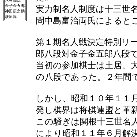
木村義雄
金子金五郎
実力制名人制度は十三世
神田辰之助
萩原淳
問中島富治両氏によると
第１期名人戦決定特別リ
郎八段対金子金五郎八段
当初の参加棋士は土居、
の八段であった。２年間
しかし、昭和１０年１１
発し棋界は将棋連盟と革
この騒ぎは関根十三世名
により昭和１１年６月解