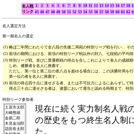
1
2
3
4
5
6
7
8
9
10
11
12
13
14
15
16
17
18
1
名人戦
リンク
45
46
47
48
49
50
51
52
53
54
55
56
57
58
59
60
61
62
6
名人選定方法
第一期名人の選定
(1)
略ぼ二年間にわたりて全八段の先後二局宛の特別リーグ戦を行い、 そ
(2)
前項の期間における、前項の特別リーグ戦以外の対八、七段戦の平均得
(3)
特別リーグ戦、並びに普通棋戦の得点を合しこれによりて各人の成績順
しめ、優勝者を名人に推薦す。
ただし、第一位と第二位の差八点を超ゆる場合には、この決勝対局を行
第一位の者を名人に推薦す。
(4)
前項の得点四十点に達せざる者、または不可抗力によるにあらずして特
得点三十点に達せざる者は、連盟において適当と認める時期まで、特別
特別リーグ参加者
現在に続く実力制名人戦
土居市太郎
大崎熊雄
の歴史をもつ終生名人制
金易二郎
木見金治郎
花田長太郎
た。