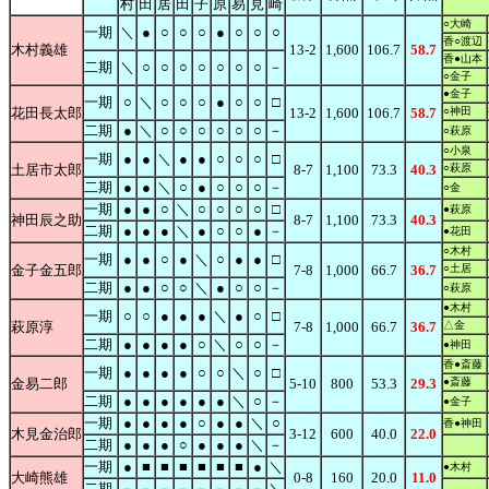
村
田
居
田
子
原
易
見
崎
負●平手
○大崎
一期
＼
●
○
○
○
●
○
○
○
香○渡辺
木村義雄
13-2
1,600
106.7
58.7
香●山本
二期
＼
○
○
○
○
○
○
○
－
○金子
●金子
一期
○
＼
○
○
○
●
○
○
□
花田長太郎
13-2
1,600
106.7
58.7
○神田
二期
●
＼
○
○
○
○
○
○
－
○萩原
○小泉
一期
●
●
＼
●
●
○
○
○
□
土居市太郎
8-7
1,100
73.3
40.3
○萩原
二期
●
●
＼
○
●
○
○
○
－
○金
一期
●
●
○
＼
○
○
○
○
□
●萩原
神田辰之助
8-7
1,100
73.3
40.3
二期
●
●
●
＼
●
○
○
●
－
●花田
○木村
一期
●
●
○
●
＼
○
●
●
□
金子金五郎
7-8
1,000
66.7
36.7
○土居
二期
●
●
○
○
＼
●
○
○
－
○萩原
●木村
一期
○
○
●
●
●
＼
●
○
□
萩原淳
7-8
1,000
66.7
36.7
△金
二期
●
●
●
●
○
＼
○
○
－
●神田
香●斎藤
一期
●
●
●
●
○
○
＼
○
□
金易二郎
5-10
800
53.3
29.3
●斎藤
二期
●
●
●
●
●
●
＼
○
－
●金子
一期
●
●
●
●
○
●
●
＼
○
香●神田
木見金治郎
3-12
600
40.0
22.0
二期
●
●
●
○
●
●
●
＼
－
一期
●
■
■
■
■
■
■
●
＼
●木村
大崎熊雄
0-8
160
20.0
11.0
二期
－
－
－
－
－
－
－
－
＼