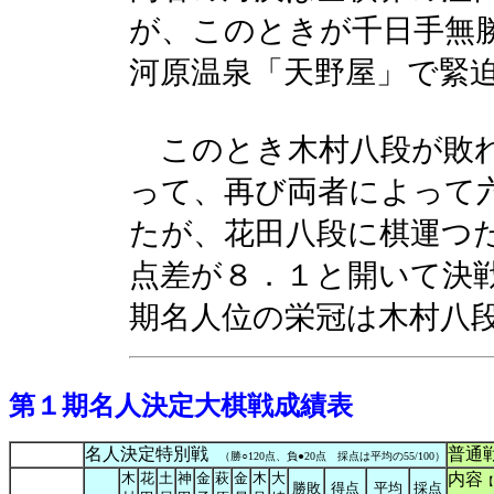
が、このときが千日手無
河原温泉「天野屋」で緊
このとき木村八段が敗れ
って、再び両者によって
たが、花田八段に棋運つ
点差が８．１と開いて決
期名人位の栄冠は木村八
第１期名人決定大棋戦成績表
名人決定特別戦
普
（勝○120点、負●20点 採点は平均の55/100）
木
花
土
神
金
萩
金
木
大
内容
【
勝敗
得点
平均
採点