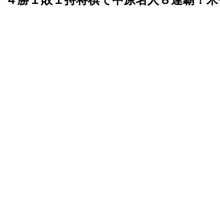
４勝１敗１持将棋で中原名人８連覇！米