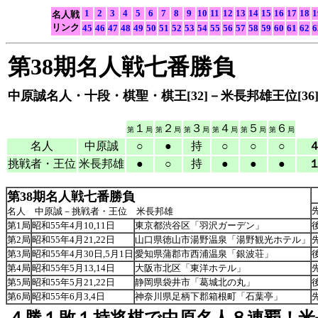
1
2
3
4
5
6
7
8
9
10
11
12
13
14
15
16
17
18
1
名人戦
リンク
45
46
47
48
49
50
51
52
53
54
55
56
57
58
59
60
61
62
6
第38期名人戦七番勝負
中原誠名人・十段・棋聖・棋王[32]－米長邦雄王位[36
１
２
３
４
５
６
第
局
第
局
第
局
第
局
第
局
第
局
名人
中原誠
○
●
持
○
○
○
４
挑戦者・王位
米長邦雄
●
○
持
●
●
●
１
第38期名人戦七番勝負
名人 中原誠－挑戦者・王位 米長邦雄
第1局
昭和55年4月10,11日
東京都渋谷区「羽沢ガーデン」
第2局
昭和55年4月21,22日
山口県徳山市湯野温泉「湯野観光ホテル」
第3局
昭和55年4月30日,5月1日
愛知県蒲郡市西浦温泉「銀波荘」
第4局
昭和55年5月13,14日
大阪市北区「東洋ホテル」
第5局
昭和55年5月21,22日
静岡県袋井市「葛城北の丸」
第6局
昭和55年6月3,4日
神奈川県足柄下郡箱根町「石葉亭」