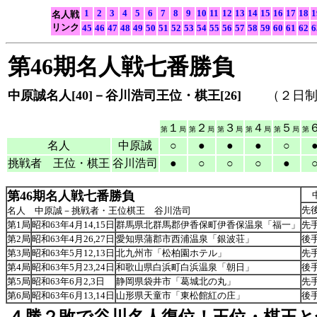
1
2
3
4
5
6
7
8
9
10
11
12
13
14
15
16
17
18
1
名人戦
リンク
45
46
47
48
49
50
51
52
53
54
55
56
57
58
59
60
61
62
6
第46期名人戦七番勝負
中原誠名人[40]－谷川浩司王位・棋王[26]
（２日制・
１
２
３
４
５
第
局
第
局
第
局
第
局
第
局
第
名人
中原誠
○
●
●
●
○
挑戦者 王位・棋王
谷川浩司
●
○
○
○
●
第46期名人戦七番勝負
先
名人 中原誠－挑戦者・王位棋王 谷川浩司
第1局
昭和63年4月14,15日
群馬県北群馬郡伊香保町伊香保温泉「福一」
先
第2局
昭和63年4月26,27日
愛知県蒲郡市西浦温泉「銀波荘」
後
第3局
昭和63年5月12,13日
北九州市「松柏園ホテル」
先
第4局
昭和63年5月23,24日
和歌山県白浜町白浜温泉「朝日」
後
第5局
昭和63年6月2,3日
静岡県袋井市「葛城北の丸」
先
第6局
昭和63年6月13,14日
山形県天童市「東松館紅の庄」
後