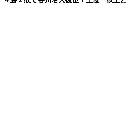
４勝２敗で谷川名人復位！王位・棋王と