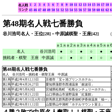
1
2
3
4
5
6
7
8
9
10
11
12
13
14
15
16
17
18
1
名人戦
リンク
45
46
47
48
49
50
51
52
53
54
55
56
57
58
59
60
61
62
6
第48期名人戦七番勝負
谷川浩司名人・王位[28]－中原誠棋聖・王座[42]
（２
１
２
３
４
５
第
局
第
局
第
局
第
局
第
局
第
名人
谷川浩司
●
○
●
○
●
挑戦者・棋聖 王座
中原誠
○
●
○
●
○
第48期名人戦七番勝負
名人 谷川浩司－挑戦者・棋聖王座 中原誠
第1局
平成2年4月12,13日
京都市「宝ヶ池プリンスホテル」
第2局
平成2年4月26,27日
愛知県蒲郡市西浦温泉「銀波荘」
第3局
平成2年5月8,9日
宮城県松島町「松島センチュリーホテル」
第4局
平成2年5月21,22日
山口県徳山市湯野温泉「紅葉館」
第5局
平成2年5月31日,6月1日
群馬県北群馬郡伊香保町伊香保温泉「福一」
第6局
平成2年6月11,12日
山梨県山中湖村「ホテルマウント富士」