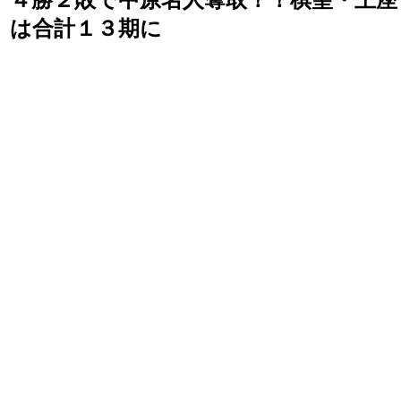
４勝２敗で中原名人奪取！！棋聖・王座
は合計１３期に