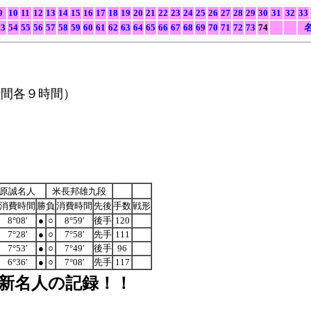
9
10
11
12
13
14
15
16
17
18
19
20
21
22
23
24
25
26
27
28
29
30
31
32
33
53
54
55
56
57
58
59
60
61
62
63
64
65
66
67
68
69
70
71
72
73
74
名
間各９時間）
原誠名人
米長邦雄九段
消費時間
勝負
消費時間
先後
手数
戦形
8°08′
●
○
8°59′
後手
120
7°28′
●
○
7°58′
先手
111
7°53′
●
○
7°49′
後手
96
6°36′
●
○
7°08′
先手
117
新名人の記録！！