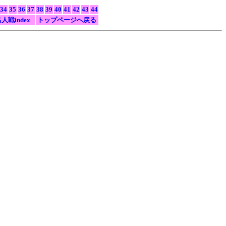
34
35
36
37
38
39
40
41
42
43
44
人戦index
トップページへ戻る