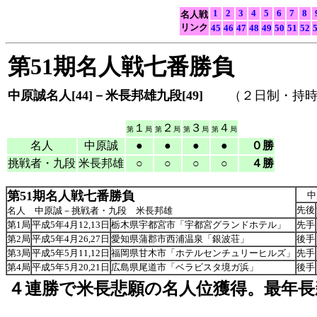
1
2
3
4
5
6
7
8
名人戦
リンク
45
46
47
48
49
50
51
52
第51期名人戦七番勝負
中原誠名人[44]－米長邦雄九段[49]
（２日制・持時
１
２
３
４
第
局
第
局
第
局
第
局
名人
中原誠
●
●
●
●
０勝
挑戦者・九段
米長邦雄
○
○
○
○
４勝
第51期名人戦七番勝負
中
先後
名人 中原誠－挑戦者・九段 米長邦雄
第1局
平成5年4月12,13日
栃木県宇都宮市「宇都宮グランドホテル」
先手
第2局
平成5年4月26,27日
愛知県蒲郡市西浦温泉「銀波荘」
後手
第3局
平成5年5月11,12日
福岡県甘木市「ホテルセンチュリーヒルズ」
先手
第4局
平成5年5月20,21日
広島県尾道市「ベラビスタ境ガ浜」
後手
４連勝で米長悲願の名人位獲得。最年長