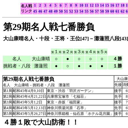
1
2
3
4
5
6
7
8
9
10
11
12
13
14
15
16
17
18
1
名人戦
リンク
45
46
47
48
49
50
51
52
53
54
55
56
57
58
59
60
61
62
6
第29期名人戦七番勝負
大山康晴名人・十段・王将・王位[47]－灘蓮照八段[43
１
２
３
４
５
第
局
第
局
第
局
第
局
第
局
名人
大山康晴
○
●
○
○
○
４勝
挑戦者・八段
灘蓮照
●
○
●
●
●
１勝
第29期名人戦七番勝負
大山康
先後
消
名人 大山康晴－挑戦者・八段 灘蓮照
第1局
昭和45年4月9,10日
東京・渋谷「羽沢ガーデン」
後手
6
第2局
昭和45年4月21,22日
兵庫県宝塚市「七福荘」
先手
8
第3局
昭和45年5月1,2日
東京・赤坂「福田家」
後手
7
第4局
昭和45年5月12,13日
神奈川県湯河原「石亭」
先手
6
第5局
昭和45年5月26,27日
神奈川県箱根・仙石原「ホテル花月園」
後手
6
４勝１敗で大山防衛！！