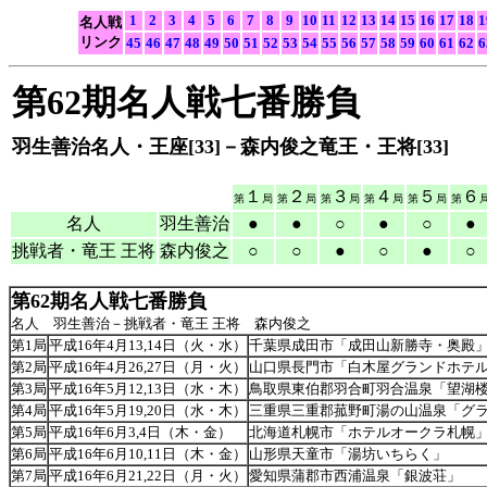
1
2
3
4
5
6
7
8
9
10
11
12
13
14
15
16
17
18
1
名人戦
リンク
45
46
47
48
49
50
51
52
53
54
55
56
57
58
59
60
61
62
6
第62期名人戦七番勝負
羽生善治名人・王座[33]－森内俊之竜王・王将[33]
（
１
２
３
４
５
６
第
局
第
局
第
局
第
局
第
局
第
名人
羽生善治
●
●
○
●
○
●
挑戦者・竜王 王将
森内俊之
○
○
●
○
●
○
第62期名人戦七番勝負
名人 羽生善治－挑戦者・竜王 王将 森内俊之
第1局
平成16年4月13,14日（火・水）
千葉県成田市「成田山新勝寺・奥殿
第2局
平成16年4月26,27日（月・火）
山口県長門市「白木屋グランドホテ
第3局
平成16年5月12,13日（水・木）
鳥取県東伯郡羽合町羽合温泉「望湖
第4局
平成16年5月19,20日（水・木）
三重県三重郡菰野町湯の山温泉「グ
第5局
平成16年6月3,4日（木・金）
北海道札幌市「ホテルオークラ札幌
第6局
平成16年6月10,11日（木・金）
山形県天童市「湯坊いちらく」
第7局
平成16年6月21,22日（月・火）
愛知県蒲郡市西浦温泉「銀波荘」