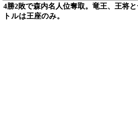
4勝2敗で森内名人位奪取。竜王、王将
トルは王座のみ。