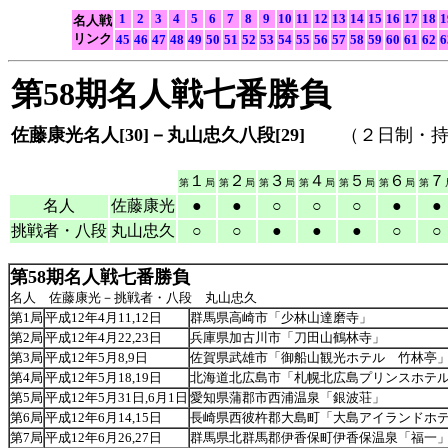
1
2
3
4
5
6
7
8
9
10
11
12
13
14
15
16
17
18
1
名人戦
リンク
45
46
47
48
49
50
51
52
53
54
55
56
57
58
59
60
61
62
6
第58期名人戦七番勝負
佐藤康光名人[30]－丸山忠久八段[29]
（２日制・持
１
２
３
４
５
６
７
第
局
第
局
第
局
第
局
第
局
第
局
第
名人
佐藤康光
●
●
○
○
○
●
●
挑戦者・八段
丸山忠久
○
○
●
●
●
○
○
第58期名人戦七番勝負
名人 佐藤康光－挑戦者・八段 丸山忠久
第1局
平成12年4月11,12日
群馬県高崎市「少林山達磨寺」
第2局
平成12年4月22,23日
兵庫県加古川市「刀田山鶴林寺」
第3局
平成12年5月8,9日
佐賀県武雄市「御船山観光ホテル 竹林亭
第4局
平成12年5月18,19日
北海道北広島市「札幌北広島プリンスホテ
第5局
平成12年5月31日,6月1日
愛知県蒲郡市西浦温泉「銀波荘」
第6局
平成12年6月14,15日
長崎県西彼杵郡大島町「大島アイランドホ
第7局
平成12年6月26,27日
群馬県北群馬郡伊香保町伊香保温泉「福一