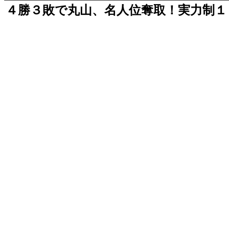
４勝３敗で丸山、名人位奪取！実力制１