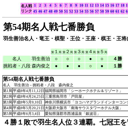
1
2
3
4
5
6
7
8
9
10
11
12
13
14
15
16
17
18
1
名人戦
リンク
45
46
47
48
49
50
51
52
53
54
55
56
57
58
59
60
61
62
6
第54期名人戦七番勝負
羽生善治名人・竜王・棋聖・王位・王座・棋王・王将[25
１
２
３
４
５
第
局
第
局
第
局
第
局
第
局
名人
羽生善治
○
○
○
●
○
４勝
挑戦者・八段
森内俊之
●
●
●
○
●
１勝
第54期名人戦七番勝負
名人 羽生善治－挑戦者・八段 森内俊之
第1局
平成8年4月11,12日
福岡県福岡市「シーホークホテル＆リゾート」
第2局
平成8年4月24,25日
三重県鳥羽市「戸田屋」
第3局
平成8年5月9,10日
神奈川県横浜市「ヨコハマグランドインターコン
第4局
平成8年5月20,21日
大阪府大阪市「南海サウスタワーホテル大阪」
第5局
平成8年6月3,4日
愛知県蒲郡市西浦温泉「銀波荘」
４勝１敗で羽生名人位３連覇。七冠王を