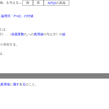
A
P,Q
偽」を与える→
偽
真
(
)
の真偽
P
Q
/
論理式「
⇒
」の付値
とは、
P
方》…《
命題変数
への
真理値
の与え方》の
組
n
り存在する。
は、
の
真理域
に
属す
各
元
のこと。