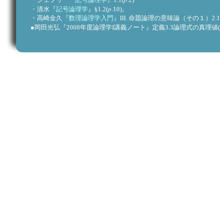
p
・清水『
記号論理学
』§1.2(
.10)。
・高崎金久『
数理論理学入門
』III. 命題論理の意味論（その１）2.
●岡田光弘『2008年度論理学I講義ノート』定義3.3論理式の真理値(
、