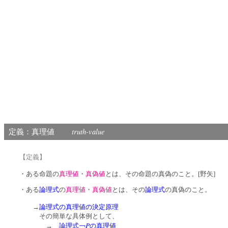
truth-value
定義：真理値
【定義】
・ある命題の
真理値
・
真偽値
とは、その命題の真偽のこと。[野矢]
・ある
論理式
の
真理値
・
真偽値
とは、その
論理式
の真偽のこと。
→
論理式の真理値の決定原理
その簡単な具体例として、
P
→
論理式￢
の真理値