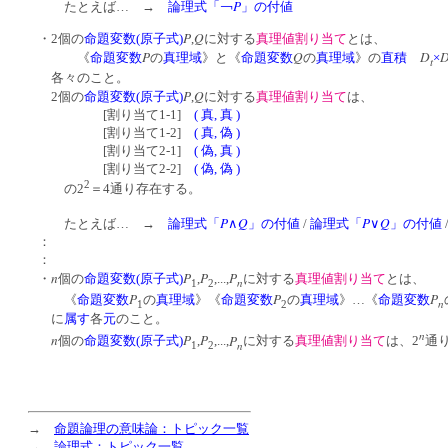
P
たとえば… →
論理式「￢
」の付値
P
Q
・2個の
命題変数(原子式)
,
に対する
真理値割り当て
とは、
P
Q
D
《
命題変数
の
真理域
》と《
命題変数
の
真理域
》の
直積
×
t
各々のこと。
P
Q
2個の
命題変数(原子式)
,
に対する
真理値割り当て
は、
[割り当て1-1]
( 真, 真 )
[割り当て1-2]
( 真, 偽 )
[割り当て2-1]
( 偽, 真 )
[割り当て2-2]
( 偽, 偽 )
2
の2
＝4通り存在する。
P
Q
P
Q
たとえば… →
論理式「
∧
」の付値
/
論理式「
∨
」の付値
：
：
n
P
P
P
・
個の
命題変数(原子式)
,
,...,
に対する
真理値割り当て
とは、
n
1
2
P
P
P
《
命題変数
の
真理域
》《
命題変数
の
真理域
》…《
命題変数
n
1
2
に
属す
各
元
のこと。
n
n
P
P
P
個の
命題変数(原子式)
,
,...,
に対する
真理値割り当て
は、2
通
n
1
2
→
命題論理の意味論：トピック一覧
→
論理式：トピック一覧