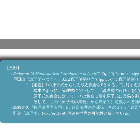
【文献】
Enderton "
A Mathematical Introduction to Logic
"
p
・
1.2(
.20):"a truth assig
・戸田山『
論理学をつくる
』3.5.2真理値割り当て(pp.55-7)：真理値割り当てtru
「【定義】Lの原子式からなる或る集合をFとする。Fに対する真理値割
松本のように、論理式にたいして、「論理式の付値」を定義
原子式の集合に対して、その集合に属す原子式に真偽を割り当て
そして、この「原子式の集合」
から帰納的に定義される論
・高崎金久『
数理論理学入門
』
III. 命題論理の意味論（その１）
3.4
pp
・野矢『
論理学
』1-1-5(
.38-9).付値を世界の可能性と捉えている。