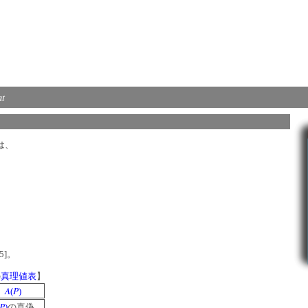
nt
は、
55]。
の
真理値表
】
A
P
(
)
P
)
の真偽