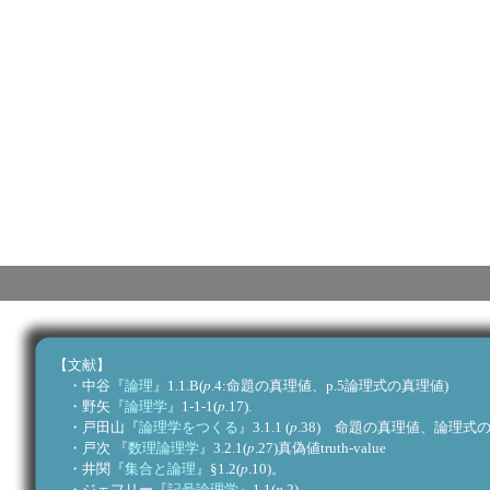
【文献】
p
・中谷『
論理
』1.1.B(
.4:命題の真理値、p.5論理式の真理値)
p
・野矢『
論理学
』1-1-1(
.17).
p
・戸田山『
論理学をつくる
』3.1.1 (
.38) 命題の真理
p
・戸次 『
数理論理学
』3.2.1(
.27)真偽値truth-value
p
・井関『
集合と論理
』§1.2(
.10)。
p
・ジェフリー『
記号論理学
』1.1(
.2)