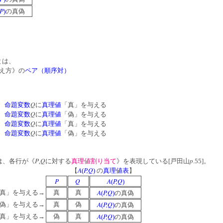
P
)
の真偽
とは、
え方》の
ペア（順序対）
Q
、
命題変数
に
真理値
「真」を与える
Q
、
命題変数
に
真理値
「偽」を与える
Q
、
命題変数
に
真理値
「真」を与える
Q
、
命題変数
に
真理値
「偽」を与える
P
Q
p
は、各行が《
,
に対する
真理値割り当て
》
を表現している[戸田山
.55]。
A
P,Q
【
(
)
の
真理値表
】
P
Q
A
P,Q
(
)
A
P,Q
真」を与える→
真
真
(
)
の真偽
A
P,Q
偽」を与える→
真
偽
(
)
の真偽
A
P,Q
真」を与える→
偽
真
(
)
の真偽