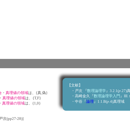
【文献】
p
・戸次 『
数理論理学
』3.2.1(
.27
合
・
真理値の領域
は、{真,偽}
・高崎金久『
数理論理学入門
』II
・
真理値の領域
は、{T,F}
p
・中谷『
論理
』1.1.B(
.4)真理域
・
真理値の領域
は、{1,0}
pp27-28)]