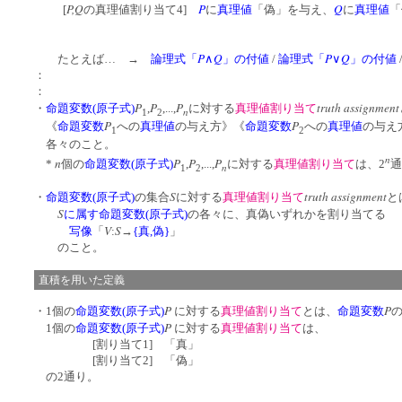
P,Q
P
Q
[
の真理値割り当て4]
に
真理値
「偽」を与え、
に
真理値
「
P
Q
P
Q
たとえば… →
論理式「
∧
」の付値
/
論理式「
∨
」の付値
：
：
P
P
P
truth assignment
・
命題変数(原子式)
,
,...,
に対する
真理値割り当て
n
1
2
P
P
《
命題変数
への
真理値
の与え方》《
命題変数
への
真理値
の与え
1
2
各々のこと。
n
n
P
P
P
*
個の
命題変数(原子式)
,
,...,
に対する
真理値割り当て
は、2
通
n
1
2
S
truth assignment
・
命題変数(原子式)
の集合
に対する
真理値割り当て
と
S
に属す
命題変数(原子式)
の各々に、真偽いずれかを割り当てる
V
S
写像
「
:
→
{真,偽}
」
のこと。
直積を用いた定義
P
P
・1個の
命題変数(原子式)
に対する
真理値割り当て
とは、
命題変数
P
1個の
命題変数(原子式)
に対する
真理値割り当て
は、
[割り当て1] 「真」
[割り当て2] 「偽」
の2通り。