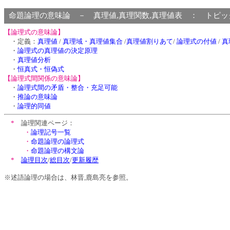
命題論理の意味論 － 真理値,真理関数,真理値表 ： ト
【論理式の意味論】
・定義：
真理値
/
真理域・真理値集合
/
真理値割りあて
/
論理式の付値
/
真
・
論理式の真理値の決定原理
・
真理値分析
・
恒真式・恒偽式
【論理式間関係の意味論】
・
論理式間の矛盾・整合・充足可能
・
推論の意味論
・
論理的同値
*
論理関連ページ：
・
論理記号一覧
・
命題論理の論理式
・
命題論理の構文論
*
論理目次
/
総目次
/
更新履歴
※述語論理の場合は、林晋,鹿島亮を参照。