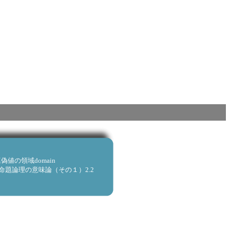
)真偽値の領域domain
I. 命題論理の意味論（その１）2.2