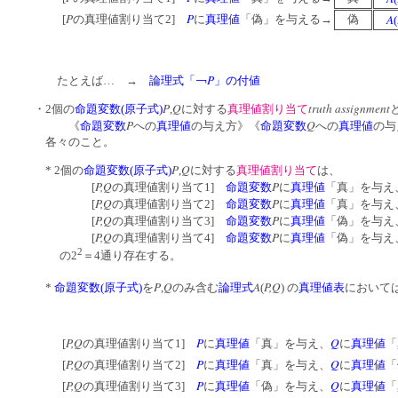
P
P
A
[
の真理値割り当て2]
に
真理値
「偽」を与える→
偽
(
P
たとえば… →
論理式「￢
」の付値
P
Q
truth assignment
・2個の
命題変数(原子式)
,
に対する
真理値割り当て
P
Q
《
命題変数
への
真理値
の与え方》《
命題変数
への
真理値
の与
各々のこと。
P
Q
* 2個の
命題変数(原子式)
,
に対する
真理値割り当て
は、
P,Q
P
[
の真理値割り当て1]
命題変数
に
真理値
「真」を与え
P,Q
P
[
の真理値割り当て2]
命題変数
に
真理値
「真」を与え
P,Q
P
[
の真理値割り当て3]
命題変数
に
真理値
「偽」を与え
P,Q
P
[
の真理値割り当て4]
命題変数
に
真理値
「偽」を与え
2
の2
＝4通り存在する。
P
Q
A
P,Q
*
命題変数(原子式)
を
,
のみ含む
論理式
(
) の
真理値表
において
P,Q
P
Q
[
の真理値割り当て1]
に
真理値
「真」を与え、
に
真理値
「
P,Q
P
Q
[
の真理値割り当て2]
に
真理値
「真」を与え、
に
真理値
「
P,Q
P
Q
[
の真理値割り当て3]
に
真理値
「偽」を与え、
に
真理値
「