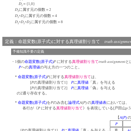
D
＝{1,0}
t
D
に属す元の個数＝2
t
D
D
×
に属す元の個数＝4
t
t
D
D
D
×
×
に属す元の個数＝8
t
t
t
truth assignme
定義：命題変数(原子式)に対する真理値割り当て
予備知識不要の定義
P
truth assignment
・1個の
命題変数(原子式)
に対する
真理値割り当て
と
P
への
真理値
の与え方の一つのこと。
P
*
命題変数(原子式)
に対する
真理値割り当て
は、
P
P
[
の真理値割り当て1]
に
真理値
「真」を与える
P
P
[
の真理値割り当て2]
に
真理値
「偽」を与える
の2通り存在する。
P
A
P
*
命題変数(原子式)
を
のみ含む
論理式
(
) の
真理値表
においては、
P
p
各行が《
に対する
真理値割り当て
》
を表現している[戸田山
.
A
P
【
(
)
P
P
P
A
[
の真理値割り当て1]
に
真理値
「真」を与える→
真
(