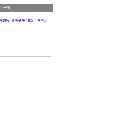
ピック一覧
理関数
/
真理値表
/
充足・モデル