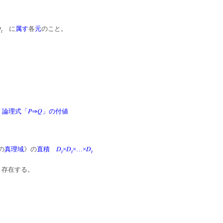
D
に
属す
各
元
のこと。
t
P
Q
/
論理式「
⇒
」の付値
D
D
D
の
真理域
》の
直積
×
×…×
t
t
t
り存在する。