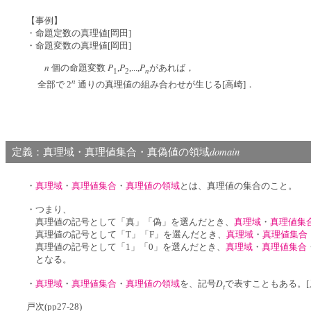
【事例】
・命題定数の真理値[岡田]
・命題変数の真理値[岡田]
n
P
P
P
個の命題変数
,
,...,
があれば，
n
1
2
n
全部で 2
通りの真理値の組み合わせが生じる[高崎]．
domain
定義：真理域・真理値集合・真偽値の領域
・
真理域
・
真理値集合
・
真理値の領域
とは、真理値の集合のこと。
・つまり、
真理値の記号として「真」「偽」を選んだとき、
真理域
・
真理値集
真理値の記号として「T」「F」を選んだとき、
真理域
・
真理値集合
真理値の記号として「1」「0」を選んだとき、
真理域
・
真理値集合
となる。
D
・
真理域
・
真理値集合
・
真理値の領域
を、記号
で表すこともある。[戸次(
t
戸次(pp27-28)