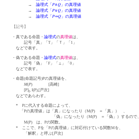
P
Q
→
論理式「
∧
」の真理値
P
Q
→
論理式「
∨
」の真理値
P
Q
→
論理式「
⇒
」の真理値
【記号】
・真である命題・
論理式
の
真理値
は、
記号「真」「T」「Ｔ」「1」
などで表す。
・偽である命題・
論理式
の
真理値
は、
記号「偽」「F」「⊥」「0」
などで表す。
・命題(命題記号)Pの真理値を、
M
P
(
) [高崎]
[P]
, I(P),[戸次]
I
などであらわす。
* Pに代入する命題によって、
「Pの真理値」は「真」になったり（M(P)
＝「真」） 、
「偽」になったり（M(P)
＝「偽」）するので
M(P) は、Pの関数。
* ここで、Pを「Pの真理値」に対応付けている関数Mを、
「解釈」と呼ぶ[戸次]