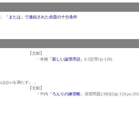
件
、
「または」で連結された命題の十分条件
【文献】
p
・本橋『
新しい論理序説
』6.3定理1(
.120)
x
Q(x)
は
を満たす』 」
【文献】
p
pp
・中内『
ろんりの練習帳
』演習問題2.9[6](2)(
.124;
.20