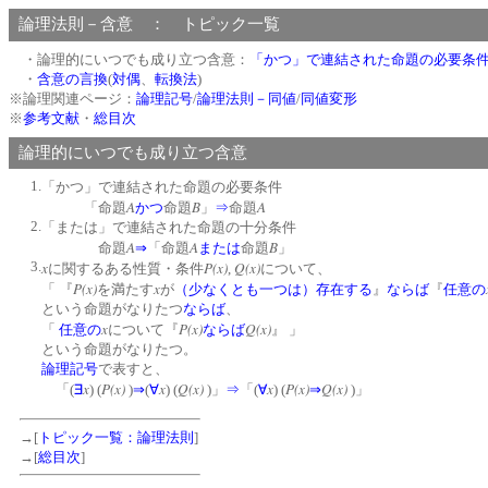
論理法則－含意 ： トピック一覧
・論理的にいつでも成り立つ含意：
「かつ」で連結された命題の必要条
・
含意の言換
(
対偶
、
転換法
)
※論理関連ページ：
論理記号
/
論理法則－同値
/
同値変形
※
参考文献
・
総目次
論理的にいつでも成り立つ含意
1.
「かつ」で連結された命題の必要条件
A
B
A
「命題
かつ
命題
」
⇒
命題
2.
「または」で連結された命題の十分条件
A
A
B
命題
⇒
「命題
または
命題
」
3.
x
P(x)
Q(x)
に関するある性質・条件
,
について、
P(x)
x
「 『
を満たす
が
（少なくとも一つは）存在する
』
ならば
『
任意の
という命題がなりたつ
ならば
、
x
P(x)
Q(x)
「
任意の
について『
ならば
』 」
という命題がなりたつ。
論理記号
で表すと、
x
P(x)
x
Q(x)
x
P(x)
Q(x)
「(
∃
) (
)
⇒
(
∀
) (
)」
⇒
「(
∀
) (
⇒
)」
→[
トピック一覧：論理法則
]
→[
総目次
]