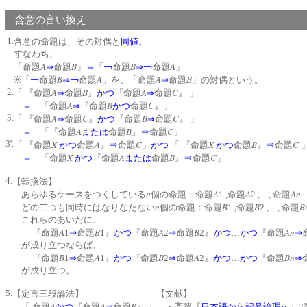
含意の言い換え
1.
含意の命題は、その対偶と
同値
。
すなわち、
A
B
B
A
「命題
⇒
命題
」
⇔
「
￢
命題
⇒
￢
命題
」
B
A
A
B
※「
￢
命題
⇒
￢
命題
」を、「命題
⇒
命題
」の対偶という。
2.
A
B
A
C
「 『命題
⇒
命題
』
かつ
『命題
⇒
命題
』 」
A
B
C
⇔
「命題
⇒
『命題
かつ
命題
』」
3.
A
C
B
C
「 『命題
⇒
命題
』
かつ
『命題
⇒
命題
』 」
A
B
C
⇔
「『命題
または
命題
』
⇒
命題
」
3'.
X
A
C
X
B
C
「 『命題
かつ
命題
』
⇒
命題
」
かつ
「 『命題
かつ
命題
』
⇒
命題
X
A
B
C
⇔
「命題
かつ
『命題
または
命題
』
⇒
命題
」
4.
【転換法】
n
A
A
An
あらゆるケースをつくしている
個の命題：命題
1 ,命題
2 ,…, 命題
n
B
B
B
どの二つも同時にはなりなたない
個の命題：命題
1 ,命題
2 ,…, 命題
これらのあいだに、
A
B
A
B
An
『命題
1
⇒
命題
1』
かつ
『命題
2
⇒
命題
2』
かつ
…
かつ
『命題
⇒
が成り立つならば、
B
A
B
A
Bn
『命題
1
⇒
命題
1』
かつ
『命題
2
⇒
命題
2』
かつ
…
かつ
『命題
⇒
が成り立つ。
5.
【定言三段論法】
【文献】
A
A
B
「 命題
かつ
『命題
⇒
命題
』 」
・斎藤『
日本語から記号論理へ
』2