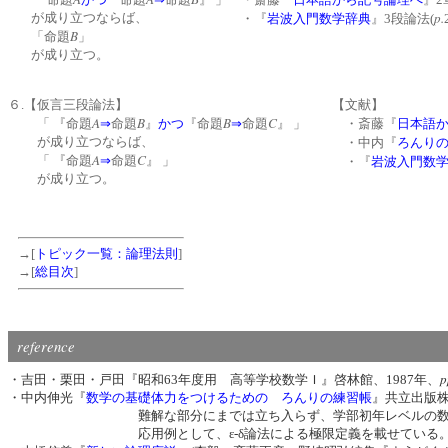
p.
が成り立つならば、
・『
岩波入門数学辞典
』3段論法(
B
「命題
」
が成り立つ。
６.
【仮言三段論法】
【文献】
A
B
B
C
「 『命題
⇒
命題
』
かつ
『命題
⇒
命題
』 」
・斎藤『
日本語
が成り立つならば、
・中内『
ろんり
A
C
「 『命題
⇒
命題
』 」
・『
岩波入門数
が成り立つ。
→[
トピック一覧：論理法則
]
→[
総目次
]
reference
p
・吉田・栗田・戸田『昭和63年度用 高等学校数学Ｉ』啓林館、1987年、
・中内伸光『
数学の基礎体力をつけるための ろんりの練習帳
』共立出版株
難解な部分にまでは立ち入らず、学部初年レベルの数学教科書
応用例として、ε-δ論法による極限定義を載せている。これを