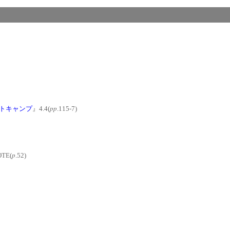
pp
トキャンプ
』4.4(
.115-7)
p
OTE(
.52)