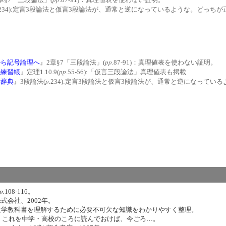
234):定言3段論法と仮言3段論法が、通常と逆になっているような。どっちが
pp
から記号論理へ
』2章§7「三段論法」(
.87-91)：真理値表を使わない証明。
pp
の練習帳
』定理1.10.9(
.55-56):「仮言三段論法」真理値表も掲載
p.
学辞典
』3段論法(
234):定言3段論法と仮言3段論法が、通常と逆になってい
p.
108-116。
式会社、2002年。
を理解するために必要不可欠な知識をわかりやすく整理。
中学・高校のころに読んでおけば、今ごろ…。