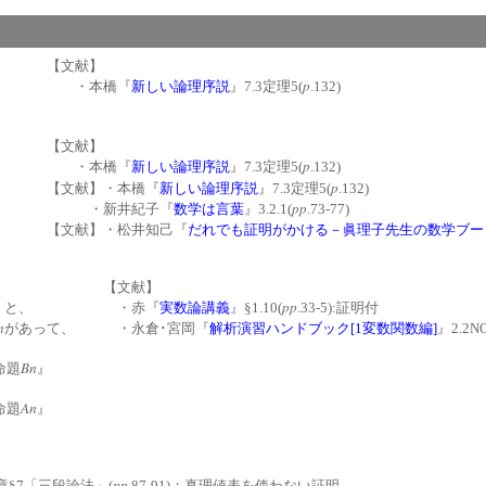
【文献】
p
・本橋『
新しい論理序説
』7.3定理5(
.132)
【文献】
p
・本橋『
新しい論理序説
』7.3定理5(
.132)
p
【文献】・本橋『
新しい論理序説
』7.3定理5(
.132)
pp
・新井紀子『
数学は言葉
』3.2.1(
.73-77)
」
【文献】・松井知己『
だれでも証明がかける－眞理子先生の数学ブー
【文献】
pp
と、
・赤『
実数論講義
』§1.10(
.33-5):証明付
n
があって、
・永倉･宮岡『
解析演習ハンドブック[1変数関数編]
』2.2N
Bn
命題
』
An
命題
』
pp
章§7「三段論法」(
.87-91)：真理値表を使わない証明。