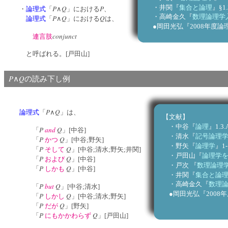
・井関『
集合と論理
』§1.
P
Q
P
・
論理式
「
∧
」における
、
・高崎金久『
数理論理学
P
Q
Q
論理式
「
∧
」における
は、
●岡田光弘『2008年度論理
conjunct
連言肢
と呼ばれる。[戸田山]
P
Q
∧
の読み下し例
P
Q
論理式
「
∧
」は、
【文献】
・中谷『
論理
』1.3.
P
and
Q
「
」[中谷]
・清水『
記号論理
P
Q
「
かつ
」[中谷;野矢]
・野矢『
論理学
』1-1
P
そして
Q
「
」[中谷;清水;野矢;井関]
・戸田山『
論理学
P
および
Q
「
」[中谷]
・戸次 『
数理論理
P
しかも
Q
「
」[中谷]
・井関『
集合と論
・高崎金久『
数理
P
but
Q
「
」[中谷;清水]
●岡田光弘『2008年
P
しかし
Q
「
」[中谷;清水;野矢]
P
だが
Q
「
」[野矢]
P
にもかかわらず
Q
「
」[戸田山]