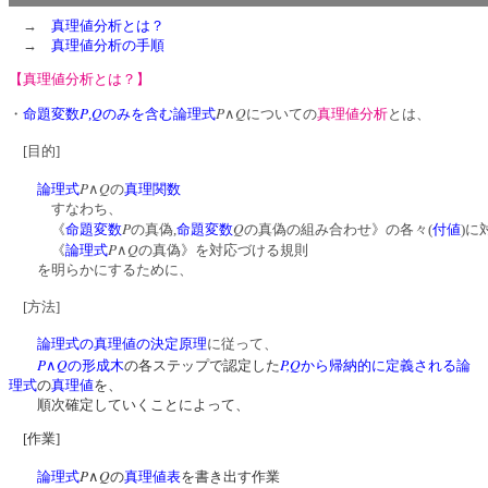
→
真理値分析とは？
→
真理値分析の手順
【真理値分析とは？】
P
Q
P
Q
・
命題変数
,
のみを含む論理式
∧
についての
真理値分析
とは、
[目的]
P
Q
論理式
∧
の
真理関数
すなわち、
P
Q
《
命題変数
の真偽,
命題変数
の真偽の組み合わせ》の各々(
付値
)に
P
Q
《
論理式
∧
の真偽》を対応づける規則
を明らかにするために、
[方法]
論理式の真理値の決定原理
に従って、
P
Q
P,Q
∧
の形成木
の各ステップで認定した
から帰納的に定義される論
理式
の
真理値
を、
順次確定していくことによって、
[作業]
P
Q
論理式
∧
の
真理値表
を書き出す作業