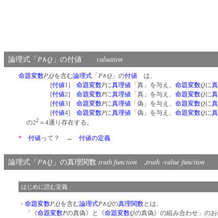
P
Q
valuation
論理式「
∧
」の付値
P
Q
P
Q
命題変数
,
を含む
論理式
「
∧
」の
付値
は、
P
Q
[
付値
1]
命題変数
に
真理値
「真」を与え、
命題変数
に
真
P
Q
[
付値
2]
命題変数
に
真理値
「真」を与え、
命題変数
に
真
P
Q
[
付値
3]
命題変数
に
真理値
「偽」を与え、
命題変数
に
真
P
Q
[
付値
4]
命題変数
に
真理値
「偽」を与え、
命題変数
に
真
2
の2
＝4通り存在する。
*
付値
って？ →
付値の定義
P
Q
truth function
truth -value function
論理式「
∧
」の真理関数
,
はじめに読む定義
P
Q
P
Q
・
命題変数
,
を含む
論理式
∧
の
真理関数
とは、
P
Q
「《
命題変数
の真偽》と《
命題変数
の真偽》の組み合わせ」のお