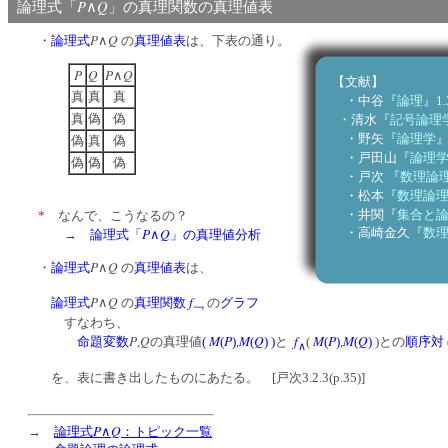
P
Q
論理式「
∧
」の真理関数の真理値表
P
Q
・
論理式
∧
の
真理値表
は、下表の通り。
P
Q
P
Q
∧
【文献】
真
真
真
・中谷『
論理
』1.
真
偽
偽
・清水『
記号論理
・野矢『
論理学
』
偽
真
偽
・戸田山『
論理
偽
偽
偽
・戸次 『
数理論
・松本『
数理論
・井関『
集合と
*
なんで、こうなるの？
・高崎金久『
数
P
Q
→
論理式「
∧
」の真理値分析
P
Q
・
論理式
∧
の
真理値表
は、
P
Q
f
論理式
∧
の
真理関数
の
グラフ
￢
すなわち、
P
Q
M
P
M
Q
f
M
P
M
Q
命題変数
,
の真理値
(
(
)
,
(
)
)
と
(
(
)
,
(
)
)との
順序対
∧
を、表に書き出したものにあたる。 [戸次3.2.3(p.35)]
P
Q
→
論理式
∧
：トピック一覧