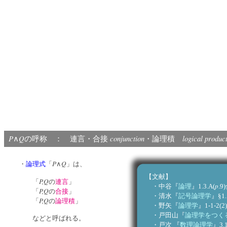
P
Q
conjunction
logical produc
∧
の呼称 ： 連言・合接
・論理積
P
Q
・
論理式
「
∧
」は、
【文献】
P,
Q
「
の
連言
」
p
・中谷『
論理
』1.3.A(
.9
P,
Q
「
の
合接
」
・清水『
記号論理学
』§1.
P,
Q
「
の
論理積
」
・野矢『
論理学
』1-1-2(2)
・戸田山『
論理学をつく
などと呼ばれる。
・戸次 『
数理論理学
』3.1