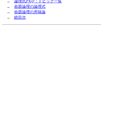
P
Q
→
論理式
∧
：トピック一覧
→
命題論理の論理式
→
命題論理の意味論
→
総目次