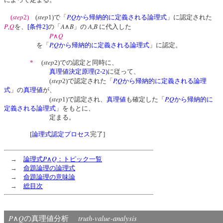
step
step
P,Q
(
2)
(
1)で「
から帰納的に定義される論理式
」に認定された
P
Q
A
B
A
B
,
を、
[条件2]
の「
∧
」の
,
に代入した
P
Q
∧
P,Q
を「
から帰納的に定義される論理式
」に認定。
step
*
(
2)での認定と同時に、
真理値決定原理(2-2)
に従って、
step
P,Q
(
2)で認定された「
から帰納的に定義される論理
式
」の
真理値
が、
step
P,Q
(
1)で認定され、
真理値
も確定した「
から帰納的に
定義される論理式
」をもとに、
定まる。
[
論理式認定プロセス
完了]
P
Q
→
論理式
∧
：トピック一覧
→
命題論理の論理式
→
命題論理の意味論
→
総目次
P
Q
truth-value-analysis
∧
の真理値分析