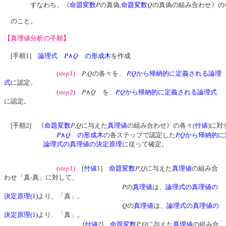
P
Q
すなわち、《
命題変数
の真偽,
命題変数
の真偽の組み合わせ》の
のこと。
【真理値分析の手順】
P
Q
[手順1]
論理式
∧
の形成木
を作成
step
P
Q
P,Q
(
1)
,
の各々を、
から帰納的に定義される論理
式
に認定。
step
P
Q
P,Q
(
2)
∧
を、
から帰納的に定義される論理式
に認定。
P
Q
[手順2] 《
命題変数
,
に与えた
真理値
の組み合わせ》の各々(
付値
)に対
P
Q
P,Q
∧
の形成木
の各ステップで認定した
から帰納的に
論理式の真理値の決定原理
に従って確定。
step
P
Q
(
1)
[
付値
1]
命題変数
,
に与えた
真理値
の組み合
わせ「真-真」に対して、
P
の
真理値
は、
論理式の真理値の
決定原理(1)
より、「真」。
Q
の
真理値
は、
論理式の真理値の
決定原理(1)
より、「真」。
P
Q
[
付値
2]
命題変数
,
に与えた
真理値
の組み合