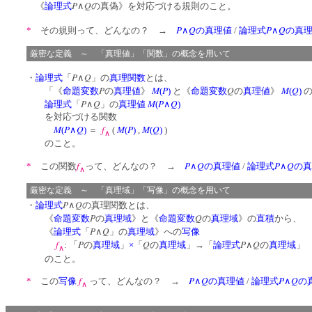
P
Q
《
論理式
∧
の真偽》を対応づける規則のこと。
P
Q
P
Q
*
その規則って、どんなの？ →
∧
の真理値
/
論理式
∧
の真
厳密な定義 ～ 「真理値」「関数」の概念を用いて
P
Q
・
論理式
「
∧
」の
真理関数
とは、
P
M
P
Q
M
Q
「《
命題変数
の
真理値
》
(
)
と《
命題変数
の
真理値
》
(
)
の
P
Q
M
P
Q
論理式
「
∧
」の
真理値
(
∧
)
を対応づける関数
M
P
Q
f
M
P
M
Q
(
∧
)
＝
(
(
)
,
(
)
)
∧
のこと。
f
P
Q
P
Q
*
この関数
って、どんなの？ →
∧
の真理値
/
論理式
∧
の真
∧
厳密な定義 ～ 「真理域」「写像」の概念を用いて
P
Q
・
論理式
∧
の真理関数とは、
P
Q
《
命題変数
の
真理域
》と《
命題変数
の
真理域
》の
直積
から、
P
Q
《
論理式
「
∧
」の
真理域
》への
写像
f
P
Q
P
Q
: 「
の
真理域
」
×
「
の
真理域
」→「
論理式
∧
の
真理域
」
∧
のこと。
f
P
Q
P
Q
*
この
写像
って、どんなの？ →
∧
の真理値
/
論理式
∧
の
∧