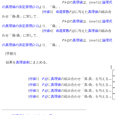
P
Q
step
∧
の
真理値
は、(
1)と
論理式
の真理値の決定原理(2-2)
より、「偽」。
P
Q
[
付値
3]
命題変数
,
に与えた
真理値
の組み合
わせ「偽-真」に対して、
P
Q
step
∧
の
真理値
は、(
1)と
論理式
の真理値の決定原理(2-2)
より、「偽」。
P
Q
[
付値
4]
命題変数
,
に与えた
真理値
の組み合
わせ「偽-偽」に対して、
P
Q
step
∧
の
真理値
は、(
1)と
論理式
の真理値の決定原理(2-2)
より、「偽」。
[手順3]
結果を
真理値表
にまとめる。
P
Q
[
付値
1]
,
に
真理値
の組み合わせ「真-真」を与える→
P
Q
[
付値
2]
,
に
真理値
の組み合わせ「真-偽」を与える→
P
Q
[
付値
3]
,
に
真理値
の組み合わせ「偽-真」を与える→
P
Q
[
付値
4]
,
に
真理値
の組み合わせ「偽-偽」を与える→