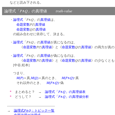
などと読み下される。
P
Q
truth-value
論理式「
∧
」の真理値
P
Q
・
論理式
「
∧
」の
真理値
は、
P
命題変数
の
真理値
Q
命題変数
の
真理値
の組み合わせに依存して、決まる。
P
Q
・
論理式
「
∧
」の
真理値
が真になるのは、
P
Q
《
命題変数
の
真理値
》
と《
命題変数
の
真理値
》の両方が真の
P
Q
・
論理式
「
∧
」の
真理値
が偽になるのは、
P
Q
《
命題変数
の
真理値
》
と《
命題変数
の
真理値
》の少なくとも
[中谷;松本]
つまり、
M
P
M
Q
M
P
Q
(
)
＝真,
(
)
＝真のとき、
(
∧
)
=真
M
P
Q
それ以外のとき、
(
∧
)
=偽
P
Q
*
まとめると？ →
論理式「
∧
」の真理値表
P
Q
*
どうして？ →
論理式「
∧
」の真理値分析
P
Q
→
論理式
∧
：トピック一覧