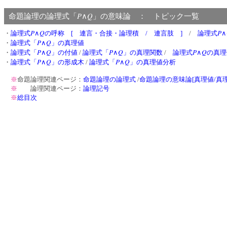
P
Q
命題論理の論理式「
∧
」の意味論 ： トピック一覧
P
Q
P
・
論理式
∧
の呼称 [ 連言・合接・論理積 / 連言肢 ]
/
論理式
∧
P
Q
・
論理式「
∧
」の真理値
P
Q
P
Q
P
Q
・
論理式「
∧
」の付値
/
論理式「
∧
」の真理関数
/
論理式
∧
の真理
P
Q
P
Q
・
論理式「
∧
」の形成木
/
論理式「
∧
」の真理値分析
※
命題論理関連ページ：
命題論理の論理式
/
命題論理の意味論[真理値/真理
※
論理関連ページ：
論理記号
※
総目次