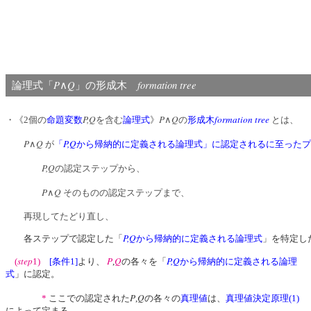
P
Q
formation tree
論理式「
∧
」の形成木
P,Q
P
Q
formation tree
・《2個の
命題変数
を含む
論理式
》
∧
の
形成木
とは、
P
Q
P,Q
∧
が
「
から帰納的に定義される論理式」に認定されるに至ったプ
P,Q
の認定ステップから、
P
Q
∧
そのものの認定ステップまで、
再現してたどり直し、
P,Q
各ステップで認定した「
から帰納的に定義される論理式
」を特定し
step
P
Q
P,Q
(
1)
[条件1]
より、
,
の各々を「
から帰納的に定義される論理
式
」に認定。
P
Q
*
ここでの認定された
,
の各々の
真理値
は、
真理値決定原理(1)
によって定まる。