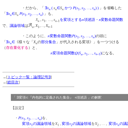
x
x
S
P
x
x
x
・だから、「
∃
(
∈
かつ
(
,
, …,
)
)
」を省略した
n
n
n
n
1
2
x
S
P
x
x
x
「
∃
∈
(
,
, …,
)
」も、
n
n
n
1
2
S
x
x
n
n
,
, …,
を変項とする
項述語・
変数命題関数
n
n
1
-1
X
X
で、
議論領域
は
,
,…,
n
n
1
-1
n
P
x
x
x
・このように、
変数命題関数
(
,
, …,
)
の頭に
n
1
2
x
X
「
∃
∈
《様々な「
の
部分集合
」が代入される変項》」を一つつける
n
n
（
存在量化する
）と、
n
Q
S
x
x
変項命題関数
(
,
,…,
)
になる。
n
n
1
-1
→[
トピック一覧：論理記号∃
]
→[
総目次
]
n
「 ∃変項∈『内包的に定義された集合』
項述語 」の解釈
【設定】
P(x
x
x
・
,
, …,
)
を、
n
1
2
x
X
x
X
x
変項
の議論領域
を
,
変項
の議論領域
を
, … ,
変項
の議
n
1
1
2
2