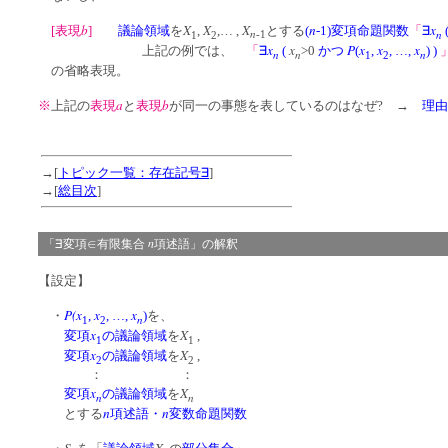
b
X
X
X
n
x
[表現
]
議論領域
を
,
,… ,
とする
(
-1)変項命題関数
「
∃
n
n
1
2
-1
x
x
P
x
x
x
上記の例では、
「
∃
(
>0
かつ
(
,
, …,
)
)
n
n
n
1
2
の省略表現。
a
b
※
上記の
表現
と
表現
が同一の事態を表しているのはなぜ? →
理由
→[
トピック一覧：存在記号∃
]
→[
総目次
]
n
「∃変項∈有限集合
項述語」の解釈
【設定】
P(x
x
x
・
,
, …,
)
を、
n
1
2
x
X
変項
の議論領域
を
,
1
1
x
X
変項
の議論領域
を
,
2
2
： ：
x
X
変項
の議論領域
を
n
n
n
n
とする
項述語・
変数命題関数