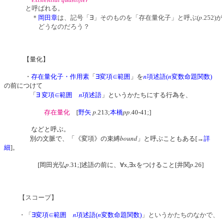
と呼ばれる。
p
＊
岡田章
は、記号「∃」そのものを「存在量化子」と呼ぶ(
.252)
どうなのだろう？
【量化】
n
n
・
存在量化子・作用素
「
∃変項∈範囲
」を
項述語(
変数命題関数)
の前につけて
n
「
∃ 変項∈範囲
項述語
」というかたちにする行為を、
p
pp
存在量化
[
野矢
.213;
本橋
.40-41;]
などと呼ぶ。
bound
別の文脈で、「《変項》の束縛
」と呼ぶこともある[→
詳
細
]。
p
p
[岡田光弘
.31;]述語の前に、∀x,∃xをつけること[井関
.26]
【スコープ】
n
n
・「
∃変項∈範囲
項述語(
変数命題関数)
」というかたちのなかで、