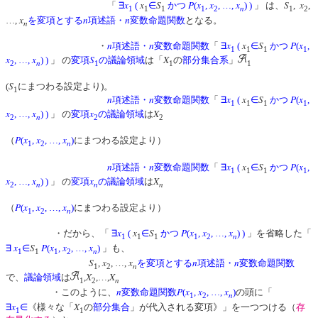
x
x
S
P
x
x
x
S
x
「
∃
(
∈
かつ
(
,
, …,
)
)
」 は、
,
,
n
1
1
1
1
2
1
2
x
n
n
…,
を変項とする
項述語・
変数命題関数
となる。
n
n
n
x
x
S
P
x
・
項述語・
変数命題関数
「
∃
(
∈
かつ
(
,
1
1
1
1
x
x
S
X
, …,
)
)
」 の
変項
の議論領域
は「
の
部分集合系
」
n
2
1
1
1
S
(
にまつわる設定より)。
1
n
n
x
x
S
P
x
項述語・
変数命題関数
「
∃
(
∈
かつ
(
,
1
1
1
1
x
x
x
X
, …,
)
)
」 の
変項
の議論領域
は
n
2
2
2
P
x
x
x
（
(
,
, …,
)
にまつわる設定より）
n
1
2
： 
n
n
x
x
S
P
x
項述語・
変数命題関数
「
∃
(
∈
かつ
(
,
1
1
1
1
x
x
x
X
, …,
)
)
」 の
変項
の議論領域
は
n
n
n
2
P
x
x
x
（
(
,
, …,
)
にまつわる設定より）
n
1
2
x
x
S
P
x
x
x
・だから、「
∃
(
∈
かつ
(
,
, …,
)
)
」を省略した「
n
1
1
1
1
2
x
S
P
x
x
x
∃
∈
(
,
, …,
)
」も、
n
1
1
1
2
S
x
x
n
n
,
, …,
を変項とする
項述語・
変数命題関数
n
1
2
X
X
で、
議論領域
は
,
,…,
n
1
2
n
P
x
x
x
・このように、
変数命題関数
(
,
, …,
)
の頭に「
n
1
2
x
X
∃
∈
《様々な「
の
部分集合
」が代入される変項》」を一つつける（
存
1
1