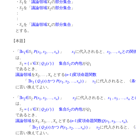
S
X
・
を「
議論領域
の
部分集合
」
1
1
S
X
・
を「
議論領域
の
部分集合
」
2
2
：
：
S
X
・
を「
議論領域
の
部分集合
」
n
n
とする。
【本題】
x
S
P
x
x
x
x
x
x
・「
∃
∈
(
,
, …,
)
」
に代入されると、
, …,
との関
n
n
1
1
1
2
1
2
は、
S
x'
X
Q
x'
S
Q
＝
{
∈
|
(
)
}
集合
の内包
が
1
1
1
1
であるとき、
X
X
n
議論領域
を
, … ,
とする
(
-1)変項命題関数
n
2
x
Q
x
P
x
x
x
x
「
∃
(
(
)
かつ
(
,
, …,
)
)
」
に代入されると、《
条
n
1
1
1
2
1
に言い換えてよい。
x
S
P
x
x
x
x
x
x
x
・「
∃
∈
(
,
, …,
)
」
に代入されると、
,
, …,
と
n
n
2
2
1
2
2
1
3
は、
S
x'
X
Q
x'
S
Q
＝
{
∈
|
(
)
}
集合
の内包
が
2
2
2
1
であるとき、
X
X
X
n
Q
x
x
x
議論領域
を
,
,… ,
とする
(
-1)変項命題関数
(
,
,…,
)
。
n
n
1
3
1
3
x
Q
x
P
x
x
x
x
「
∃
(
(
)
かつ
(
,
, …,
)
)
」
に代入されると、《
n
2
2
1
2
2
に言い換えてよい。