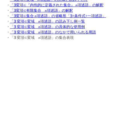
n
・
「∃変項∈『内包的に定義された集合』
項述語」の解釈
n
・
「∃変項∈有限集合
項述語」の解釈
n
・
「∃変項∈集合
項述語」の省略形「∃+条件式+一項述語」
n
・
「∃ 変項∈変域
項述語」の読み下し例一覧
n
・
「∃ 変項∈変域
項述語」の具体的な使用例
n
・
「∃ 変項∈変域
項述語」のなかで用いられる用語
n
・
「∃ 変項∈変域
項述語」の集合表現