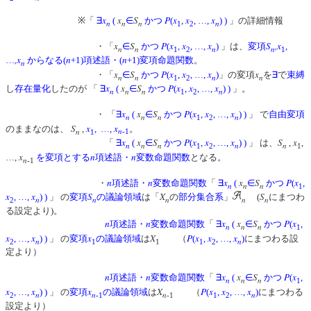
x
x
S
P
x
x
x
※「
∃
(
∈
かつ
(
,
, …,
)
)
」の詳細情報
n
n
n
n
1
2
x
S
P
x
x
x
S
,x
・「
∈
かつ
(
,
, …,
)
」は、
変項
,
n
n
n
n
1
2
1
,x
n
n
…
からなる(
+1)項述語・(
+1)変項命題関数
。
n
x
S
P
x
x
x
x
・「
∈
かつ
(
,
, …,
)
」の変項
を
∃
で
束縛
n
n
n
n
1
2
x
x
S
P
x
x
x
し
存在量化
したのが 「
∃
(
∈
かつ
(
,
, …,
)
)
」。
n
n
n
n
1
2
x
x
S
P
x
x
x
・ 「
∃
(
∈
かつ
(
,
, …,
)
)
」 で
自由変項
n
n
n
n
1
2
S
x
x
のままなのは、
,
, …,
。
n
n
1
-1
x
x
S
P
x
x
x
S
x
「
∃
(
∈
かつ
(
,
, …,
)
)
」 は、
,
,
n
n
n
n
n
1
2
1
x
n
n
…,
を変項とする
項述語・
変数命題関数
となる。
n
-1
n
n
x
x
S
P
x
・
項述語・
変数命題関数
「
∃
(
∈
かつ
(
,
n
n
n
1
x
x
S
X
S
, …,
)
)
」 の
変項
の議論領域
は「
の
部分集合系
」
(
にまつわ
n
n
n
n
n
2
る設定より)。
n
n
x
x
S
P
x
項述語・
変数命題関数
「
∃
(
∈
かつ
(
,
n
n
n
1
x
x
x
X
P
x
x
x
, …,
)
)
」 の
変項
の議論領域
は
（
(
,
, …,
)
にまつわる設
n
n
2
1
1
1
2
定より）
：
n
n
x
x
S
P
x
項述語・
変数命題関数
「
∃
(
∈
かつ
(
,
n
n
n
1
x
x
x
X
P
x
x
x
, …,
)
)
」 の
変項
の議論領域
は
（
(
,
, …,
)
にまつわる
n
n
n
n
2
-1
-1
1
2
設定より）