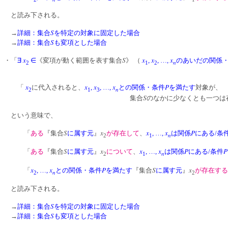
と読み下される。
S
→
詳細：集合
を特定の対象に固定した場合
S
→
詳細：集合
も変項とした場合
x
S
x
x
x
・「
∃
∈
《変項が動く範囲を表す集合
》 （
,
, …,
のあいだの関係
n
2
1
2
x
x
x
x
P
「
に代入されると、
,
, …,
との関係・条件
を満たす
対象が、
n
2
1
3
S
集合
のなかに少なくとも一つは
という意味で、
S
x
x
x
P
「
ある
『集合
に属す元
』
が存在して
、
, …,
は関係
にある/条
n
2
1
S
x
x
x
P
P
「
ある
『集合
に属す元
』
について
、
, …,
は関係
にある/条件
n
2
1
x
x
P
S
x
「
, …,
との関係・条件
を満たす
『集合
に属す元
』
が存在する
n
2
2
と読み下される。
S
→
詳細：集合
を特定の対象に固定した場合
S
→
詳細：集合
も変項とした場合