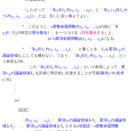
x
S
P
x
x
x
x
x
S
・したがって、「
∃
∈
(
,
, …,
)
」と「
∃
(
∈
か
n
2
2
1
2
2
2
2
P
x
x
x
つ
(
,
, …,
)
)
」とは、互いに言い換えてよい。
n
1
2
n
P
x
x
x
*
このように、
変数命題関数
(
,
, …,
)
の頭に「
∃
n
1
2
x
X
∈
《
の特定の
部分集合
》」を一つつける（
存在量化する
）と、
2
2
n
Q
x
x
x
(
-1)変項命題関数
(
,
,…,
)
になる。
n
1
3
x
S
P
x
x
x
S
x
*
「
∃
∈
(
,
, …,
)
」 と書くとき、
を
変項
の
n
2
2
1
2
2
２
X
x
X
P
x
x
x
議論領域
にしても構わない。つまり、「
∃
∈
(
,
, …,
)
」とい
n
2
2
2
1
2
OK
う表現も
。
x
X
P
x
x
x
この「
∃
∈
(
,
, …,
)
」という表現によって、
変
n
2
2
1
2
x
X
p
項
の議論領域
を読者に明示的に伝達することが可能[
新井
.90;
松井
２
2
p
.36]。
：
：
n
(
)
[設定]
P
x
x
x
x
X
x
・
(
,
, …,
)
：
変項
の議論領域
を
、
変項
の議論領
n
1
2
1
1
2
X
x
X
n
n
域
を
、…、
変項
の議論領域
を
とする
項述語・
変数命題関数
n
n
2