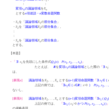
2
2
： ：
x
X
変項
の議論領域
を
n
n
n
n
とする
項述語・
変数命題関数
S
X
・
を「
議論領域
の
部分集合
」
1
1
S
X
・
を「
議論領域
の
部分集合
」,
2
2
：
：
S
X
・
を「
議論領域
の
部分集合
」
n
n
とする。
【本題】
x
Q
x
P(x
x
x
・「
∃
を先頭にした条件式
(
)
,
, …,
)
」
n
1
1
1
2
R
x
x
たとえば、
を
変項
の議論領域
とした際の
「
∃
1
1
は、
a
X
X
n
x
[表現
]
議論領域
を
, … ,
とする
(
-1)変項命題関数
「
∃
∈
{
n
2
1
x
x
R
x
P
x
x
上記の例では、
「
∃
∈
{
∈
|
>0
}
(
,
, …
1
1
2
ないし、
b
X
X
n
x
Q
[表現
]
議論領域
を
, … ,
とする
(
-1)変項命題関数
「
∃
(
(
n
2
1
1
x
x
P
x
x
x
上記の例では、
「
∃
(
>0
かつ
(
,
, …,
)
)
n
1
1
1
2
の省略表現。