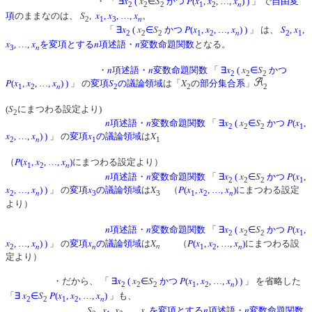
x
x
S
P
x
x
x
・ 「
∃
(
∈
かつ
(
,
, …,
)
)
」 で
自由変
n
2
2
2
1
2
S
x
x
x
項
のままなのは、
,
,
, …,
。
n
2
1
3
x
x
S
P
x
x
x
S
x
「
∃
(
∈
かつ
(
,
, …,
)
)
」 は、
,
,
n
2
2
2
1
2
2
1
x
x
n
n
, …,
を変項とする
項述語・
変数命題関数
となる。
n
3
n
n
x
x
S
・
項述語・
変数命題関数
「
∃
(
∈
かつ
2
2
2
P
x
x
x
S
X
(
,
, …,
)
)
」 の
変項
の議論領域
は「
の
部分集合系
」
n
1
2
2
2
2
S
(
にまつわる設定より)
2
n
n
x
x
S
P
x
項述語・
変数命題関数
「
∃
(
∈
かつ
(
,
2
2
2
1
x
x
x
X
, …,
)
)
」 の
変項
の議論領域
は
n
2
1
1
P
x
x
x
（
(
,
, …,
)
にまつわる設定より）
n
1
2
n
n
x
x
S
P
x
項述語・
変数命題関数
「
∃
(
∈
かつ
(
,
2
2
2
1
x
x
x
X
P
x
x
x
, …,
)
)
」 の
変項
の議論領域
は
（
(
,
, …,
)
にまつわる設定
n
n
2
3
3
1
2
より）
： 
n
n
x
x
S
P
x
項述語・
変数命題関数
「
∃
(
∈
かつ
(
,
2
2
2
1
x
x
x
X
P
x
x
x
, …,
)
)
」 の
変項
の議論領域
は
（
(
,
, …,
)
にまつわる設
n
n
n
n
2
1
2
定より）
x
x
S
P
x
x
x
・だから、 「
∃
(
∈
かつ
(
,
, …,
)
)
」 を省略した
n
2
2
2
1
2
x
S
P
x
x
x
「
∃
∈
(
,
, …,
)
」も、
n
2
2
1
2
S
x
x
x
n
n
,
,
, …,
を変項とする
項述語・
変数命題関数