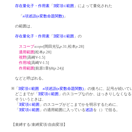
存在量化子・作用素
「
∃変項∈範囲
」によって量化された
n
n
「
項述語(
変数命題関数)
」
の範囲は、
存在量化子・作用素
「
∃変項∈範囲
」の
scope
p
p
スコープ
[岡田光弘
.31;松本
.28]
p
適用範囲
[松本
.28]
視野
[高崎V-1.5]
作用域
[高崎V-1.5]
p
作用範囲
[前原1章§8(
.24)]
などと呼ばれる。
n
n
※「
∃変項∈範囲
項述語(
変数命題関数)
」の後ろに、記号が続いて
どこまでが「
∃変項∈範囲
」のスコープなのか、はっきりしなくなる
そういうときは、
「
∃変項∈範囲
」のスコープがどこまでかを明示するために、
「
∃変項∈範囲
」の適用範囲に入っている
述語
を（）で括る。
【束縛する/束縛変項/自由変項】