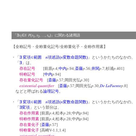
x
S
P
x
x
x
「∃
∈
(
,
, …,
)」に関わる諸用語
i
n
1
2
【全称記号・全称量化記号/全称量化子・全称作用素】
n
n
・「
∃ 変項∈範囲
項述語(
変数命題関数)
」というかたちのなかの、
「
∃
」は、
p
p
p
p
p
存在記号
[前原
.4;
中内
.94;
斎藤
.56;
井関
.7;杉浦
.401]
p
特称記号
[
中内
.94]
p
p
存在量化記号
[
斎藤
.57;岡田光弘
.30]
existential quantifier
p
p
De LaFuente
p
[
斎藤
.57;岡田光弘
.30;
.8]
などと呼ばれる
論理記号
。
n
n
・「
∃ 変項∈範囲
項述語(
変数命題関数)
」というかたちのなかの、
「
∃
変項
」という部分は、
p
p
p
存在作用素
[前原
.4;松本
.28;中内
.94]
p
p
p
特称作用素
[前原
.4;松本
.28;中内
.94]
p
存在量化子
[
斎藤
.57]
特称量化子
[高崎V-1.1;1.4]
existential quantifier