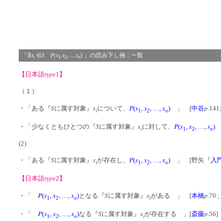
x
S P(x
,x
,…,x
「∃
∈
) 」の読み下し例：一覧
i
n
1
2
type
【日本語
1】
（１）
S
x
P
x
x
x
p
・「ある『
に属す対象』
について、
(
,
, …,
)
」 [
中谷
.141
i
n
1
2
S
x
P
x
x
x
・「少なくともひとつの『
に属す対象』
に対して、
(
,
, …,
)
」
i
n
1
2
(2)
S
x
P
x
x
x
・「ある『
に属す対象』
が存在し、
(
,
, …,
)
」 [野矢『
入
i
n
1
2
type
【日本語
2】
P
x
x
x
S
x
p
・「
(
,
, …,
)
となる『
に属す対象』
がある 」 [
本橋
.70 ;
n
i
1
2
P
x
x
x
S
x
p.
・「
(
,
, …,
)
なる『
に属す対象』
が存在する 」[
斎藤
56]
n
i
1
2