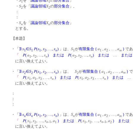
S
X
・
を「
議論領域
の
部分集合
」
1
1
S
X
・
を「
議論領域
の
部分集合
」,
2
2
：
：
S
X
・
を「
議論領域
の
部分集合
」
n
n
とする。
【本題】
x
S
P
x
x
x
S
a
a
a
・「
∃
∈
(
,
, …,
)
」は、
が
有限集合
{
,
, … ,
}
であ
n
m
1
1
1
2
1
1
2
P
a
x
x
P
a
x
x
「
(
,
, …,
)
または
(
,
, …,
)
または
…
または
n
n
1
2
2
2
に言い換えてよい。
x
S
P
x
x
x
S
a
a
a
・「
∃
∈
(
,
, …,
)
」は、
が
有限集合
{
,
, … ,
}
で
n
m
2
2
1
2
2
1
2
P
x
a
x
x
P
x
a
x
x
「
(
,
,
, …,
)
または
(
,
,
, …,
)
または
n
n
1
1
3
1
2
3
に言い換えてよい。
：
：
：
x
S
P
x
x
x
S
a
a
a
・「
∃
∈
(
,
, …,
)
」は、
が
有限集合
{
,
, … ,
}
であ
n
n
n
n
m
1
2
1
2
P
x
x
x
a
P
x
x
x
a
「
(
,
, …,
,
)
または
(
,
, …,
,
)
または
n
n
1
2
-1
1
1
2
-1
2
に言い換えてよい。