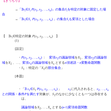
【きっちり】
x
S
P
x
x
x
S
→
「∃
∈
(
,
, …,
)」の集合
を特定の対象に固定した場
i
i
n
i
1
2
合
x
S
P
x
x
x
S
→
「∃
∈
(
,
, …,
) 」の集合
も変項とした場合
i
i
n
i
1
2
x
P
x
x
x
【 ∃
∈特定の対象
(
,
, …,
) 】
i
n
1
2
(1)
[設定]
P
x
x
x
x
X
x
・
(
,
, …,
)
：
変項
の議論領域
を
、
変項
の議論領
n
1
2
1
1
2
X
x
X
n
n
域
を
、…、
変項
の議論領域
を
とする
項述語・
変数命題関数
n
n
2
S
X
・
：特定の「
の
部分集合
」
1
1
[本題]
x
S
P
x
x
x
x
x
x
・「
∃
∈
(
,
, …,
)
」
に代入されると、
, …,
n
n
1
1
1
2
1
2
P
S
との関係・条件
を満たす
対象が、
のなかに少なくとも一つは存在する
1
は、
X
X
n
議論領域
を
, … ,
とする
(
-1)変項命題関数
n
2