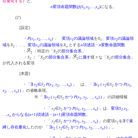
在量化する
）と、
n
Q
S
x
x
変項命題関数
(
,
,…,
)
になる。
n
1
2
(2')
[設定]
P
x
x
x
x
X
x
・
(
,
, …,
)
：
変項
の議論領域
を
、
変項
の議論領
n
1
2
1
1
2
X
x
X
n
n
域
を
、…、
変項
の議論領域
を
とする
項述語・
変数命題関数
n
n
2
X
・
：特定の「
の
部分集合系
」
2
2
S
X
X
・
：「
の
部分集合系
」
に属す
様々な「
の
部分集合
」
2
2
2
2
が代入される変項
[本題]
x
S
P
x
x
x
x
x
S
P
x
・「
∃
∈
(
,
, …,
)
」 は、「
∃
(
∈
かつ
(
,
n
2
2
1
2
2
2
2
1
x
x
, …,
)
)
」の省略表現。
n
2
x
x
S
P
x
x
x
※ 「
∃
(
∈
かつ
(
,
, …,
)
)
」 の詳細情報
n
2
2
2
1
2
x
S
P
x
x
x
S
,x
・「
∈
かつ
(
,
, …,
)
」は、
変項
,
n
2
2
2
1
2
1
,x
n
n
…
からなる(
+1)項述語・(
+1)変項命題関数
。
n
x
S
P
x
x
x
x
・「
∈
かつ
(
,
, …,
)
」の変項
を
∃
で
束
n
2
2
1
2
2
x
x
S
P
x
x
x
縛
し
存在量化
したのが 「
∃
(
∈
かつ
(
,
, …,
)
)
」。
n
2
2
2
1
2