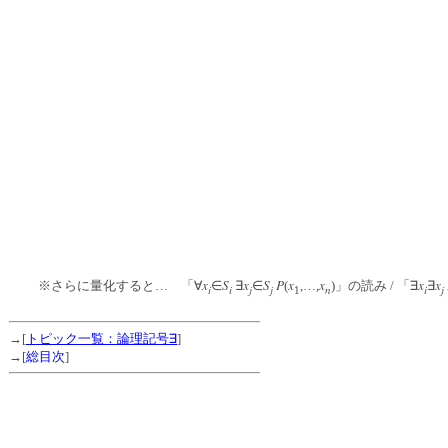
x
S
x
S
P
x
x
x
x
※さらに量化すると… 「∀
∈
∃
∈
(
,…,
)
」
の読み
/ 「∃
∃
i
i
j
j
n
i
j
1
→[
トピック一覧：論理記号∃
]
→[
総目次
]