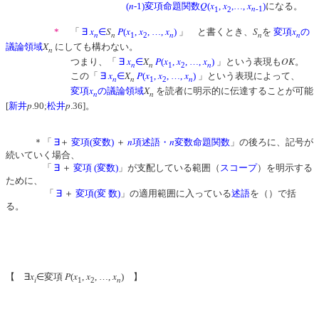
n
Q
x
x
x
(
-1)変項命題関数
(
,
,…,
)
になる。
n
1
2
-1
x
S
P
x
x
x
S
x
*
「
∃
∈
(
,
, …,
)
」 と書くとき、
を
変項
の
n
n
n
n
n
1
2
X
議論領域
にしても構わない。
n
x
X
P
x
x
x
OK
つまり、「
∃
∈
(
,
, …,
)
」という表現も
。
n
n
n
1
2
x
X
P
x
x
x
この「
∃
∈
(
,
, …,
)
」という表現によって、
n
n
n
1
2
x
X
変項
の議論領域
を読者に明示的に伝達することが可能
n
n
p
p
[
新井
.90;
松井
.36]。
n
n
＊「
∃
＋
変項(変数)
＋
項述語・
変数命題関数
」の後ろに、記号が
続いていく場合、
「
∃
＋
変項 (変数)
」が支配している範囲（
スコープ
）を明示する
ために、
「
∃
＋
変項(変 数)
」の適用範囲に入っている
述語
を（）で括
る。
x
P
x
x
x
【 ∃
∈変項
(
,
, …,
) 】
i
n
1
2