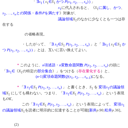
x
x
S
P
x
x
x
「
∃
(
∈
かつ
(
,
, …,
)
)
」
n
1
1
1
1
2
x
S
に代入されると、《
に属し
、
かつ
、
1
1
x
x
P
, …,
との関係・条件
を満たす
》対象が、
n
2
X
議論領域
のなかに少なくとも一つは存
1
在する
の省略表現。
x
S
P
x
x
x
x
x
S
・したがって、「
∃
∈
(
,
, …,
)
」と「
∃
(
∈
か
n
1
1
1
2
1
1
1
P
x
x
x
つ
(
,
, …,
)
)
」とは、互いに言い換えてよい。
n
1
2
n
n
P
x
x
x
*
このように、
項述語・
変数命題関数
(
,
, …,
)
の頭に
n
1
2
x
X
「
∃
∈
《
の特定の
部分集合
》」をつける（
存在量化する
）と、
1
1
n
Q
x
x
x
(
-1)変項命題関数
(
,
,…,
)
になる。
n
1
2
-1
x
S
P
x
x
x
S
x
*
「
∃
∈
(
,
, …,
)
」 と書くとき、
を
変項
の議論領
n
1
1
1
2
1
1
X
x
X
P
x
x
x
域
にしても構わない。つまり、「
∃
∈
(
,
, …,
)
」という表現
n
1
1
1
1
2
OK
も
。
x
X
P
x
x
x
x
この「
∃
∈
(
,
, …,
)
」という表現によって、
変項
n
1
1
1
2
1
X
p
p
の議論領域
を読者に明示的に伝達することが可能[
新井
.90;
松井
.36]。
1
(2)