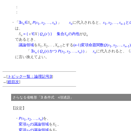
：
：
x
S
P
x
x
x
x
x
x
x
・「
∃
∈
(
,
, …,
)
」
に代入されると、
,
, …,
と
n
n
n
n
n
1
2
1
2
-1
は、
S
x'
X
Q
x'
S
Q
＝
{
∈
|
(
)
}
集合
の内包
が
n
n
n
n
であるとき、
X
X
X
n
Q
x
x
x
議論領域
を
,
,… ,
とする
(
-1)変項命題関数
(
,
,…,
)
n
n
1
2
-1
1
2
-1
x
Q
x
P
x
x
x
x
「
∃
(
(
)
かつ
(
,
, …,
)
)
」
に代入されると、《
n
n
n
n
1
2
に言い換えてよい。
→[
トピック一覧：論理記号∃
]
→[
総目次
]
n
さらなる省略形「∃ 条件式
項述語」
【設定】
P(x
x
x
・
,
, …,
)
を、
n
1
2
x
X
変項
の議論領域
を
,
1
1
x
X
変項
の議論領域
を
,