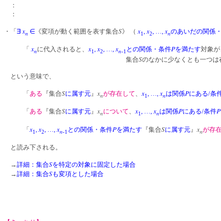
：
：
x
S
x
x
x
・「
∃
∈
《変項が動く範囲を表す集合
》 （
,
, …,
のあいだの関係
n
n
1
2
x
x
x
x
P
「
に代入されると、
,
, …,
との関係・条件
を満たす
対象が
n
n
1
2
-1
S
集合
のなかに少なくとも一つは
という意味で、
S
x
x
x
P
「
ある
『集合
に属す元
』
が存在して
、
, …,
は関係
にある/条
n
n
1
S
x
x
x
P
P
「
ある
『集合
に属す元
』
について
、
, …,
は関係
にある/条件
n
n
1
x
x
x
P
S
x
「
,
, …,
との関係・条件
を満たす
『集合
に属す元
』
が存
n
n
1
2
-1
と読み下される。
S
→
詳細：集合
を特定の対象に固定した場合
S
→
詳細：集合
も変項とした場合