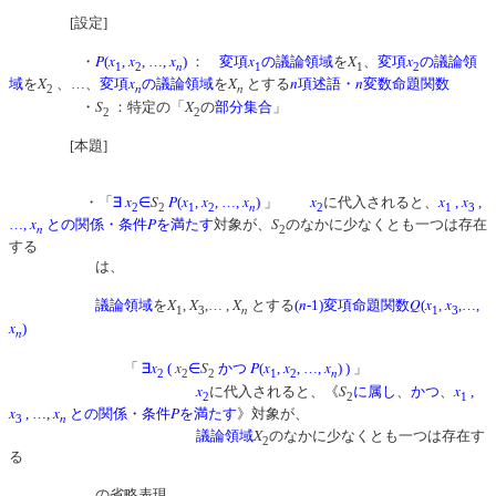
[設定]
P
x
x
x
x
X
x
・
(
,
, …,
)
：
変項
の議論領域
を
、
変項
の議論領
n
1
2
1
1
2
X
x
X
n
n
域
を
、…、
変項
の議論領域
を
とする
項述語・
変数命題関数
n
n
2
S
X
・
：特定の「
の
部分集合
」
2
2
[本題]
x
S
P
x
x
x
x
x
x
・「
∃
∈
(
,
, …,
)
」
に代入されると、
,
,
n
2
2
1
2
2
1
3
x
P
S
…,
との関係・条件
を満たす
対象が、
のなかに少なくとも一つは存在
n
2
する
は、
X
X
X
n
Q
x
x
議論領域
を
,
,… ,
とする
(
-1)変項命題関数
(
,
,…,
n
1
3
1
3
x
)
n
x
x
S
P
x
x
x
「
∃
(
∈
かつ
(
,
, …,
)
)
」
n
2
2
2
1
2
x
S
x
に代入されると、《
に属し
、
かつ
、
,
2
2
1
x
x
P
, …,
との関係・条件
を満たす
》対象が、
n
3
X
議論領域
のなかに少なくとも一つは存在す
2
る
の省略表現。