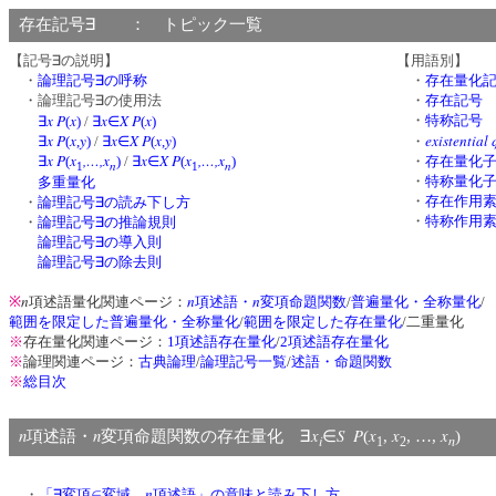
存在記号∃ ： トピック一覧
【記号∃の説明】
【用語別】
・
論理記号∃の呼称
・
存在量化
・論理記号∃の使用法
・
存在記号
x
P
x
x
X
P
x
・
特称記号
∃
(
)
/
∃
∈
(
)
x
P
x
y
x
X
P
x
y
existential 
∃
(
,
)
/
∃
∈
(
,
)
・
x
P
x
,…,x
x
X
P
x
,…,x
∃
(
)
/
∃
∈
(
)
・
存在量化
n
n
1
1
・
特称量化
多重量化
・
存在作用
・
論理記号∃の読み下し方
・
特称作用
・
論理記号∃の推論規則
論理記号∃の導入則
論理記号∃の除去則
n
n
n
※
項述語量化関連ページ：
項述語・
変項命題関数
/
普遍量化・全称量化
/
範囲を限定した普遍量化・全称量化
/
範囲を限定した存在量化
/二重量化
※
存在量化関連ページ：
1項述語存在量化
/
2項述語存在量化
※
論理関連ページ：
古典論理
/
論理記号一覧
/
述語・命題関数
※
総目次
n
n
x
S
P
x
x
x
項述語・
変項命題関数の存在量化 ∃
∈
(
,
, …,
)
i
n
1
2
n
・
「∃変項∈変域
項述語」の意味と読み下し方