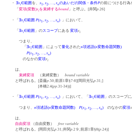
x
x
x
x
P
・
∃
∈範囲
を、
,
, …,
のあいだの関係・条件
の前につける行為
i
n
1
2
x
bound
p
「
変項(変数)
を束縛する
」
と呼ぶ。[井関
.26]
i
x
P
x
x
x
・「
∃
∈範囲
(
,
, …,
)
」において、
i
n
1
2
x
x
「
∃
∈範囲
」の
スコープ
にある
変項
i
i
つまり、
x
n
n
「
∃
∈範囲
」によって
量化
された
項述語(
変数命題関数)
i
P
x
x
x
(
,
, …,
)
n
1
2
x
のなかの
変項
i
は、
bound variable
束縛変項
（束縛変数）
p
p
と呼ばれる。[斎藤
.50;前原1章§7-8][岡田光弘
.31;]
pp
[本橋2.4(
.31-34))]
x
P
x
x
x
x
・「
∃
∈範囲
(
,
, …,
)
」において、「
∃
∈範囲
」のスコープに
i
n
i
1
2
n
n
P
x
x
x
x
つまり、
項述語(
変数命題関数)
(
,
, …,
)
のなかの
変項
n
1
2
は、
free
variable
自由変項
（自由変数）
p
p
p
と呼ばれる。[岡田光弘
.31;井関
.2９;前原1章§8(
.24)]