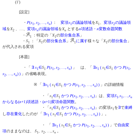
(1')
[設定]
P
x
x
x
x
X
x
・
(
,
, …,
)
：
変項
の議論領域
を
、
変項
の議論領
n
1
2
1
1
2
X
x
X
n
n
域
を
、…、
変項
の議論領域
を
とする
項述語・
変数命題関数
n
n
2
X
・
：特定の「
の
部分集合系
」
1
1
S
X
X
・
：「
の
部分集合系
」
に属す
様々な「
の
部分集合
」
1
1
1
1
が代入される変項
[本題]
x
S
P
x
x
x
x
x
S
P
x
・「
∃
∈
(
,
, …,
)
」 は、「
∃
(
∈
かつ
(
,
n
1
1
1
2
1
1
1
1
x
x
, …,
)
)
」の省略表現。
n
2
x
x
S
P
x
x
x
※ 「
∃
(
∈
かつ
(
,
, …,
)
)
」の詳細情報
n
1
1
1
1
2
x
S
P
x
x
x
S
,x
,x
・「
∈
かつ
(
,
, …,
)
」は、
変項
,…
n
n
1
1
1
2
1
1
n
n
からなる(
+1)項述語・(
+1)変項命題関数
。
x
S
P
x
x
x
x
・「
∈
かつ
(
,
, …,
)
」の変項
を
∃
で
束縛
n
1
1
1
2
1
x
x
S
P
x
x
x
し
存在量化
したのが 「
∃
(
∈
かつ
(
,
, …,
)
)
」。
n
1
1
1
1
2
x
x
S
P
x
x
x
・ 「
∃
(
∈
かつ
(
,
, …,
)
)
」で
自由変
n
1
1
1
1
2
S
x
x
項
のままなのは、
,
, …,
。
n
1
2