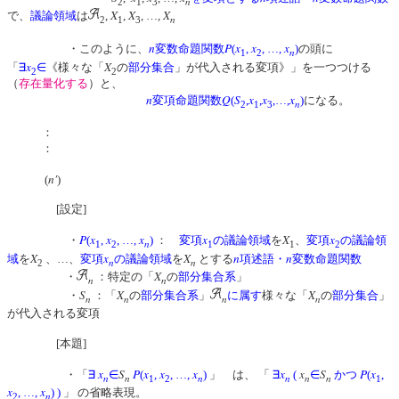
n
2
1
3
X
X
X
で、
議論領域
は
,
,
, …,
n
2
1
3
n
P
x
x
x
・このように、
変数命題関数
(
,
, …,
)
の頭に
n
1
2
x
X
「
∃
∈
《様々な「
の
部分集合
」が代入される変項》」を一つつける
2
2
（
存在量化する
）と、
n
Q
S
x
x
x
変項命題関数
(
,
,
,…,
)
になる。
n
2
1
3
：
：
n'
(
)
[設定]
P
x
x
x
x
X
x
・
(
,
, …,
)
：
変項
の議論領域
を
、
変項
の議論領
n
1
2
1
1
2
X
x
X
n
n
域
を
、…、
変項
の議論領域
を
とする
項述語・
変数命題関数
n
n
2
X
・
：特定の「
の
部分集合系
」
n
n
S
X
X
・
：「
の
部分集合系
」
に属す
様々な「
の
部分集合
」
n
n
n
n
が代入される変項
[本題]
x
S
P
x
x
x
x
x
S
P
x
・「
∃
∈
(
,
, …,
)
」 は、 「
∃
(
∈
かつ
(
,
n
n
n
n
n
n
1
2
1
x
x
, …,
)
)
」 の省略表現。
n
2