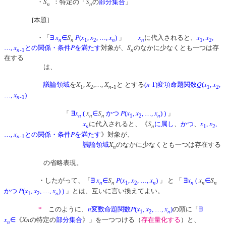
S
S
・
：特定の「
の
部分集合
」
n
n
[本題]
x
S
P
x
x
x
x
x
x
・「
∃
∈
(
,
, …,
)
」
に代入されると、
,
,
n
n
n
n
1
2
1
2
x
P
S
…,
との関係・条件
を満たす
対象が、
のなかに少なくとも一つは存
n
n
-1
在する
は、
X
X
X
n
Q
x
x
議論領域
を
,
,…,
と とする
(
-1)変項命題関数
(
,
,
n
1
2
-1
1
2
x
…,
)
n
-1
x
x
S
P
x
x
x
「
∃
(
∈
かつ
(
,
, …,
)
)
」
n
n
n
n
1
2
x
S
x
x
に代入されると、《
に属し
、
かつ
、
,
,
n
n
1
2
x
P
…,
との関係・条件
を満たす
》対象が、
n
-1
X
議論領域
のなかに少なくとも一つは存在する
n
の省略表現。
x
S
P
x
x
x
x
x
S
・したがって、「
∃
∈
(
,
, …,
)
」 と 「
∃
(
∈
n
n
n
n
n
n
1
2
P
x
x
x
かつ
(
,
, …,
)
)
」とは、互いに言い換えてよい。
n
1
2
n
P
x
x
x
*
このように、
変数命題関数
(
,
, …,
)
の頭に「
∃
n
1
2
x
X
n
∈
《
の特定の
部分集合
》」を一つつける（
存在量化する
）と、
n