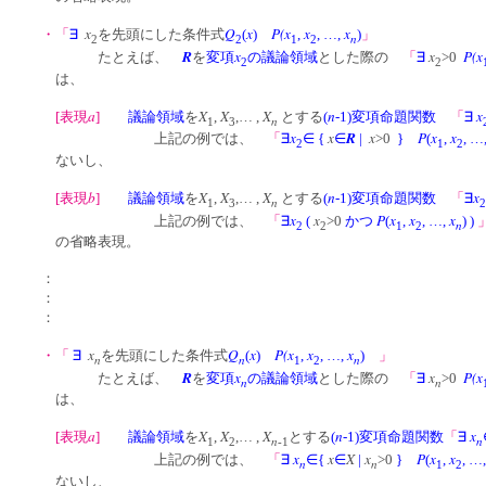
x
Q
x
P(x
x
x
・「
∃
を先頭にした条件式
(
)
,
, …,
)
」
n
2
2
1
2
R
x
x
P(x
たとえば、
を
変項
の議論領域
とした際の
「
∃
>0
2
2
は、
a
X
X
X
n
x
[表現
]
議論領域
を
,
,… ,
とする
(
-1)変項命題関数
「
∃
n
1
3
x
x
R
x
P
x
x
上記の例では、
「
∃
∈
{
∈
|
>0
}
(
,
, …
2
1
2
ないし、
b
X
X
X
n
x
[表現
]
議論領域
を
,
,… ,
とする
(
-1)変項命題関数
「
∃
n
1
3
2
x
x
P
x
x
x
上記の例では、
「
∃
(
>0
かつ
(
,
, …,
)
)
n
2
2
1
2
の省略表現。
：
：
：
x
Q
x
P(x
x
x
・「
∃
を先頭にした条件式
(
)
,
, …,
)
」
n
n
n
1
2
R
x
x
P(x
たとえば、
を
変項
の議論領域
とした際の
「
∃
>0
n
n
は、
a
X
X
X
n
x
[表現
]
議論領域
を
,
,… ,
とする
(
-1)変項命題関数
「
∃
n
n
1
2
-1
x
x
X
x
P
x
x
上記の例では、
「
∃
∈
{
∈
|
>0
}
(
,
, …
n
n
1
2
ないし、