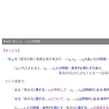
x
S
P
x
x
x
∃
∈
(
,
, …,
) の意味
i
n
1
2
【ざっくり】
x
S
x
x
x
・「
∃
∈
《変項が動く範囲を表す集合
》 （
,
, …,
のあいだの関係
n
1
1
2
x
x
x
P
「
に代入されると、
, …,
との関係・条件
を満たす
対象が、
n
1
2
S
集合
のなかに少なくとも一つは存
という意味で、
S
x
x
x
P
「
ある
『集合
に属す元
』
が存在して
、
, …,
は関係
にある/条
n
1
1
S
x
x
x
P
P
「
ある
『集合
に属す元
』
について
、
, …,
は関係
にある/条件
n
1
1
x
x
P
S
x
「
, …,
との関係・条件
を満たす
『集合
に属す元
』
が存在する
n
2
1