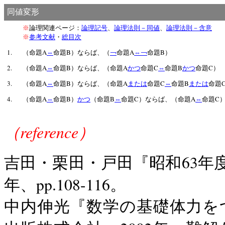
同値変形
※
論理関連ページ：
論理記号
、
論理法則－同値
、
論理法則－含意
※
参考文献
・
総目次
1.
A
B
A
B
（命題
⇔
命題
）ならば、（
￢
命題
⇔
￢
命題
）
2.
A
B
A
C
B
C
（命題
⇔
命題
）ならば、（命題
かつ
命題
⇔
命題
かつ
命題
）
3.
A
B
A
C
B
（命題
⇔
命題
）ならば、（命題
または
命題
⇔
命題
または
命題
4.
A
B
B
C
A
C
（命題
⇔
命題
）
かつ
（命題
⇔
命題
）ならば、（命題
⇔
命題
reference
（
）
63
吉田・栗田・戸田『昭和
年
pp.108-116
年、
。
中内伸光『数学の基礎体力を