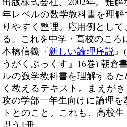
2002
出版株式会社、
年。難解
年レベルの数学教科書を理解
りやすく整理。応用例として
る。これを中学・高校のころ
(
本橋信義『
新しい論理序説
』
16
)
うがくぶっくす』
巻
朝倉
ルの数学教科書を理解するた
く教えるテキスト。まえがき
攻の学部一年生向けに論理を
トとのこと。これも、高校生
1
思う
冊。