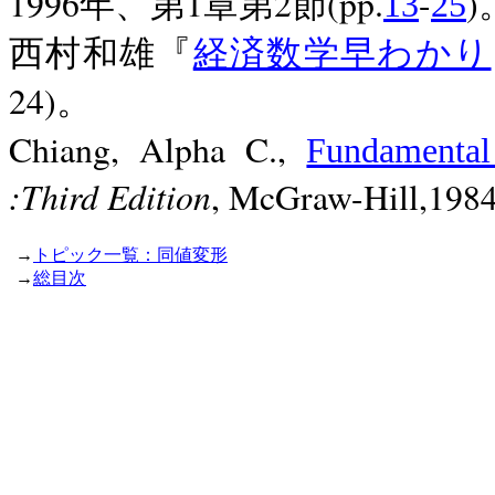
1996
1
2
(pp.
-
)
年、第
章第
節
13
25
西村和雄『
経済数学早わかり
24)
。
Chiang, Alpha C.,
Fundamental
:Third Edition
, McGraw-Hill,1984
→
トピック一覧：同値変形
→
総目次