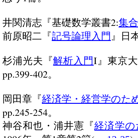
2:
井関清志『基礎数学叢書
集
前原昭二『
記号論理入門
』日
I
杉浦光夫『
解析入門
』東京大
pp.399-402
。
岡田章『
経済学・経営学のた
pp.245-254
。
神谷和也・浦井憲『
経済学の