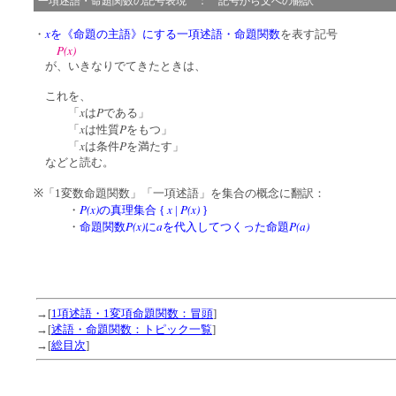
一項述語・命題関数の記号表現 ： 記号から文への翻訳
x
・
を《命題の主語》にする一項述語・命題関数
を表す記号
P(x)
が、いきなりでてきたときは、
これを、
x
P
「
は
である」
x
P
「
は性質
をもつ」
x
P
「
は条件
を満たす」
などと読む。
※「1変数命題関数」「一項述語」を集合の概念に翻訳：
P(x)
x
P(x)
・
の真理集合
{
|
}
P(x)
a
P(a)
・
命題関数
に
を代入してつくった命題
→[
1項述語・1変項命題関数：冒頭
]
→[
述語・命題関数：トピック一覧
]
→[
総目次
]