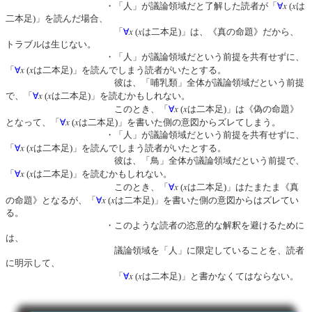
x
x
・「人」が議論領域だと了解した読者が「
∀
(
は
二本足)」を読んだ場合、
x
x
「
∀
(
は二本足)」は、《真の命題》だから、
トラブルは生じない。
・「人」が議論領域だという前提を共有せずに、
x
x
「
∀
(
は二本足)」を読んでしまう読者がいたとする。
彼は、「哺乳類」全体が議論領域だという前提
x
x
で、「
∀
(
は二本足)」を読むかもしれない。
x
x
このとき、「
∀
(
は二本足)」は《偽の命題》
x
x
となって、「
∀
(
は二本足)」を書いた側の意図からズレてしまう。
・「人」が議論領域だという前提を共有せずに、
x
x
「
∀
(
は二本足)」を読んでしまう読者がいたとする。
彼は、「鳥」全体が議論領域だという前提で、
x
x
「
∀
(
は二本足)」を読むかもしれない。
x
x
このとき、「
∀
(
は二本足)」はたまたま《真
x
x
の命題》となるが、「
∀
(
は二本足)」を書いた側の意図からはズレてい
る。
・このような読者の恣意的な解釈を避けるために
は、
議論領域を「人」に限定していることを、読者
に明示して、
x
x
「
∀
(
は二本足)」と書かなくてはならない。