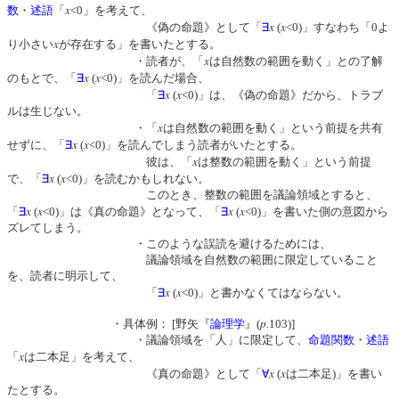
x
数
・
述語
「
<0」を考えて、
x
x
《偽の命題》として「
∃
(
<0)」すなわち「0よ
x
り小さい
が存在する」を書いたとする。
x
・読者が、「
は自然数の範囲を動く」との了解
x
x
のもとで、「
∃
(
<0)」を読んだ場合、
x
x
「
∃
(
<0)」は、《偽の命題》だから、トラブ
ルは生じない。
x
・「
は自然数の範囲を動く」という前提を共有
x
x
せずに、「
∃
(
<0)」を読んでしまう読者がいたとする。
x
彼は、「
は整数の範囲を動く」という前提
x
x
で、「
∃
(
<0)」を読むかもしれない。
このとき、整数の範囲を議論領域とすると、
x
x
x
x
「
∃
(
<0)」は《真の命題》となって、「
∃
(
<0)」を書いた側の意図から
ズレてしまう。
・このような誤読を避けるためには、
議論領域を自然数の範囲に限定していること
を、読者に明示して、
x
x
「
∃
(
<0)」と書かなくてはならない。
p
・具体例： [野矢『
論理学
』(
.103)]
・議論領域を「人」に限定して、
命題関数
・
述語
x
「
は二本足」を考えて、
x
x
《真の命題》として「
∀
(
は二本足)」を書い
たとする。