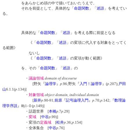
をあらかじめ頭の中で描いておいたうえで、
それを前提として、具体的な「
命題関数
」「
述語
」を考えてい
る。
具体的な「
命題関数
」「
述語
」を考える際に前提となる
《「
命題関数
」「
述語
」の変項に代入する対象をとってく
る範囲》
ないし
《「
命題関数
」「
述語
」の変項が動く範囲》
を、その「
命題関数
」「
述語
」の
domain of discourse
・
議論領域
p
p
[野矢『
論理学
』
.96;野矢『
入門！論理学
』(
.207);
戸田
p
山
6.1.1(
.134)]
object domain, individual domain
・
対象領域
p
p
p
[
新井
.90-91;
前原
『
記号論理入門
』
.70;
.142;『
数理論
p
理学序説
』Ⅱ§1-０(
.149)]
p
p
・話題世界 [
本橋
.7
.29]
p
・
変域
[
中谷
.99)]
p
p
・変項の
定義域
[
松井
.36;
.154]
p
・全体集合 [
中谷
.76]