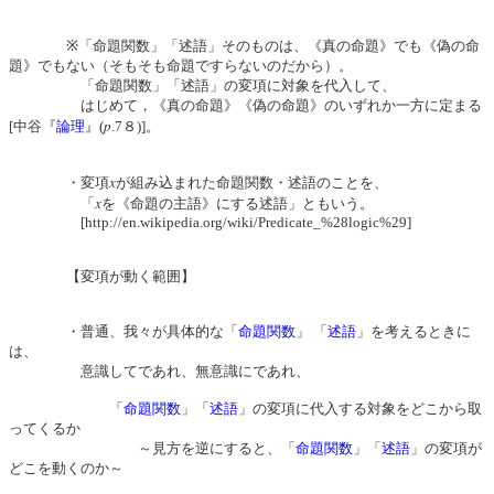
※「命題関数」「述語」そのものは、《真の命題》でも《偽の命
題》でもない（そもそも命題ですらないのだから）。
「命題関数」「述語」の変項に対象を代入して、
はじめて，《真の命題》《偽の命題》のいずれか一方に定まる
p
[中谷『
論理
』(
.7８)]。
x
・変項
が組み込まれた命題関数・述語のことを、
x
「
を《命題の主語》にする述語」ともいう。
[http://en.wikipedia.org/wiki/Predicate_%28logic%29]
【変項が動く範囲】
・普通、我々が具体的な「
命題関数
」 「
述語
」を考えるときに
は、
意識してであれ、無意識にであれ、
「
命題関数
」「
述語
」の変項に代入する対象をどこから取
ってくるか
～見方を逆にすると、「
命題関数
」「
述語
」の変項が
どこを動くのか～