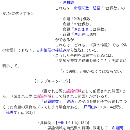
・
戸川純
x
これらを、
命題関数
・
述語
「
は偶数」の
x
変項
に代入すると、
・命題「2/3は偶数」
・命題「
√
2は偶数」
・命題「
さだまさし
は偶数」
・命題「
戸川純
は偶数」
ができるが、
これらは、どれも、《真の命題》でも《偽
の命題》でもなく、
古典論理の枠組み
から逸脱している。
・こうした事態を回避するためには、
「変項が整数の範囲を動くこと」を読者に
明示して、
x
「
は偶数」と書かなくてはならない。
【トラブル－タイプ2】
《書かれる際に
議論領域
として前提された範囲》か
ら、《読まれる際に
議論領域
として解される範囲》がズレると、
「
命題関数
」「
述語
」の変項を量化子で束縛してつ
p
くった命題の真偽もズレてしまう場合がある。 [
戸田山
6.1.1(
.134);野矢
p
『
論理学
』(
.103) ]
p
・具体例： [
戸田山
6.1.1(
.134)]
・議論領域を自然数の範囲に限定して、
命題関