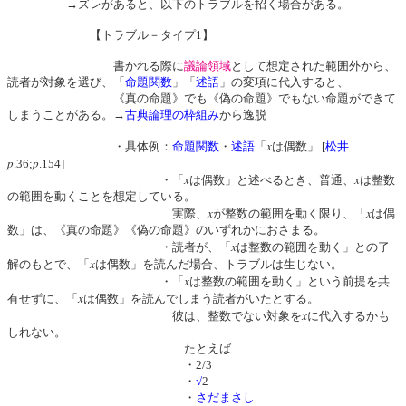
→
ズレがあると、以下のトラブルを招く場合がある。
【トラブル－タイプ1】
書かれる際に
議論領域
として想定された範囲外から、
読者が対象を選び、「
命題関数
」「
述語
」の変項に代入すると、
《真の命題》でも《偽の命題》でもない命題ができて
しまうことがある。→
古典論理の枠組み
から逸脱
x
・具体例：
命題関数
・
述語
「
は偶数」 [
松井
p
p
.36;
.154]
x
x
・「
は偶数」と述べるとき、普通、
は整数
の範囲を動くことを想定している。
x
x
実際、
が整数の範囲を動く限り、「
は偶
数」は、《真の命題》《偽の命題》のいずれかにおさまる。
x
・読者が、「
は整数の範囲を動く」との了
x
解のもとで、「
は偶数」を読んだ場合、トラブルは生じない。
x
・「
は整数の範囲を動く」という前提を共
x
有せずに、「
は偶数」を読んでしまう読者がいたとする。
x
彼は、整数でない対象を
に代入するかも
しれない。
たとえば
・2/3
・
√
2
・
さだまさし