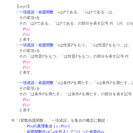
step
【
3】
x
P
x
F
・
一項述語・命題関数
「
は
である」「
は
である」は、
x
その変項
を
P
F
P
F
その「は
である」「は
である」の部分を表す記号
( )
( )
P(x)
F(x)
と表す。
x
P
x
F
・
一項述語・命題関数
「
は性質
をもつ」「
は性質
をもつ」は、
x
その変項
を
P
F
P
その「は性質
をもつ」「は性質
をもつ」の部分を表す記号
( 
P(x)
F(x)
と表す。
x
P
x
F
・
一項述語・命題関数
「
は条件
を満たす」「
は条件
を満たす」
x
その変項
を
P
F
その「は条件
を満たす」「は条件
を満たす」の部分を表す記号
P(x)
F(x)
と表す。
※「1変数命題関数」「一項述語」を集合の概念に翻訳：
P(x)
x
P(x)
・
の真理集合
{
|
}
P(x)
a
P(a)
・
命題関数
に
を代入してつくった命題