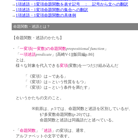
→
1項述語・1変項命題関数を表す記号 ： 記号から文への翻訳
→
1項述語・1変項命題関数の集合への翻訳
→
1項述語・1変項命題関数の具体例
命題関数・述語とは？
【命題関数・述語のかたち】
propositional function
・「
一変項(一変数)の命題関数
」
predicate
「
一項述語
」[高崎V-1][飯田編p.86]
とは、
様々な対象を代入できる
変項
(変数)を
一つだけ組み込んだ
～
「《変項》は
である」
「《変項》は～という性質をもつ」
「《変項》は～という条件を満たす」
というかたちの文のこと。
p
※前原は、
.5では、命題関数と述語を区別しているが、
p
§7多変数命題関数(
.20)では、
命題関数と述語は同義語だと述べている。
・「
命題関数
」「
述語
」の変項は、通常、
アルファベット小文字で表す。