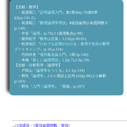
【文献－数学】
p
・前原昭二『
記号論理入門
』第3章§6(
.70)第8章
pp
§2(
.141-2)。
・前原昭二『
数理論理学序説
』Ⅱ述語論理§1命題関数０
p
(
.149)
p
p
・中谷『
論理
』(
.76);5.1真理集合(
.99)
pp
・新井紀子『
数学は言葉
』3.2.6(
.90-91)
・松井知己『
だれでも証明がかける－眞理子先生の数学
p
p
ブートキャンプ
』(
.36;
.154)
p
・竹内外史『
現代集合論入門
』2章1(
.140)
p
p
・本橋『
新しい論理序説
』1.2(
.7);2.3(
.29)
【文献－分析哲学・論理学】
p
・戸田山『
論理学をつくる
』6.1.1(
.134)
p
・野矢『
論理学
』2-2-2-用語と記号-(10)(
.96);2-3-解釈
p
(
.103)
p
・野矢『
入門！論理学
』「領域」(
.207)
→[
1項述語・1変項命題関数：冒頭
]