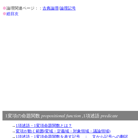
※
論理関連ページ：：
古典論理
/
論理記号
※
総目次
propositional function
predicate
1変項の命題関数
,1項述語
→
1項述語・1変項命題関数とは？
→
変項が動く範囲(変域・定義域・対象領域・議論領域)
→
1項述語・1変項命題関数を表す記号 ： 文から記号への翻訳