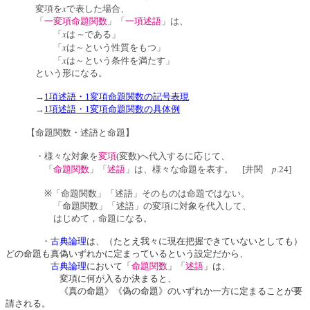
x
変項を
で表した場合、
「
一変項命題関数
」「
一項述語
」は、
x
～
「
は
である」
x
「
は～という性質をもつ」
x
「
は～という条件を満たす」
という形になる。
→
1項述語・1変項命題関数の記号表現
→
1項述語・1変項命題関数の具体例
【命題関数・述語と命題】
・様々な対象を
変項
(変数)へ代入するに応じて、
p
「
命題関数
」「
述語
」
は、様々な命題を表す。 [井関
.24]
※「命題関数」「述語」そのものは命題ではない。
「命題関数」「述語」の変項に対象を代入して、
はじめて，命題になる。
・
古典論理
は、（たとえ我々に現在把握できていないとしても）
どの命題も真偽いずれかに定まっているという設定だから、
古典論理
において「
命題関数
」「
述語
」
は、
変項に何が入るか決まると、
《真の命題》《偽の命題》のいずれか一方に定まることが要
請される。