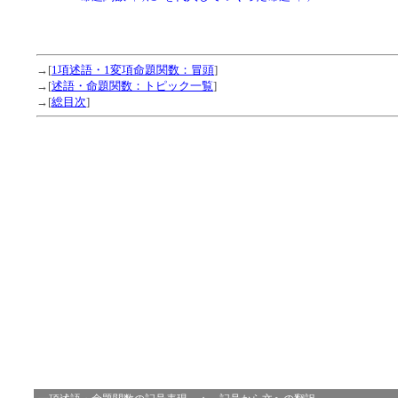
→[
1項述語・1変項命題関数：冒頭
]
→[
述語・命題関数：トピック一覧
]
→[
総目次
]