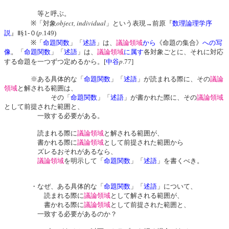
等と呼ぶ。
object, individual
※「対象
」という表現→前原『
数理論理学序
p
説
』Ⅱ§1-０(
.149)
※「
命題関数
」「
述語
」
は、
議論領域
から
《命題の集合》
への写
像
。「
命題関数
」「
述語
」
は、
議論領域
に属す
各対象ごとに、それに対応
p
する命題を一つずつ定めるから。[
中谷
.77]
※ある具体的な「
命題関数
」「
述語
」が読まれる際に、その
議論
領域
と解される範囲
は、
その「
命題関数
」「
述語
」が書かれた際に、その
議論領域
として前提された
範囲と、
一致する必要がある。
読まれる際に
議論領域
と解される範囲が、
書かれる際に
議論領域
として前提された
範囲から
ズレるおそれがあるなら、
議論領域
を明示して「
命題関数
」「
述語
」を書くべき。
・なぜ、ある具体的な「
命題関数
」「
述語
」について、
読まれる際に
議論領域
として解される範囲が、
書かれる際に
議論領域
として前提された範囲と、
一致する必要があるのか？