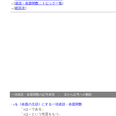
→[
述語・命題関数：トピック一覧
]
→[
総目次
]
一項述語・命題関数の記号表現 ： 文から記号への翻訳
x
・
を《命題の主語》にする一項述語・命題関数
x
～
「
は
である」
x
「
は～という性質をもつ」