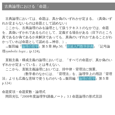
古典論理における「命題」
古典論理においては、命題は、真か偽のいずれかが定まる。（真偽いず
れか定まらないものは命題として認めない）
ここから、古典論理のみを論理として扱うテキストのなかでは、命題
を、真偽いずかれであるものとして、定義する場合がある（目下のところ
真であるか偽であるか未解決であっても、真偽のいずれかであることがわ
かっていれば命題として認める→神谷、）。
→飯田編『
論理の哲学
』第５章:林p.50;『
岩波入門数学辞典
』「記号論
symbolic logic
p
理
」(
.124),
直観主義・構成主義の論理においては、「すべての命題が、真か偽のい
ずれかが定まっている」とは考えない。
ここから、直観主義論理においては、排中律・背理法に慎重。
（数学者のなかには、「背理法」を、論理学上の用語「背理
法」よりも広義な意味で使うものがいる→飯田編『
論理の哲学
』第５章
p.124）
命題変項・命題変数・論理式
岡田光弘『2008年度論理学I講義ノート』3.1 命題論理の形式言語