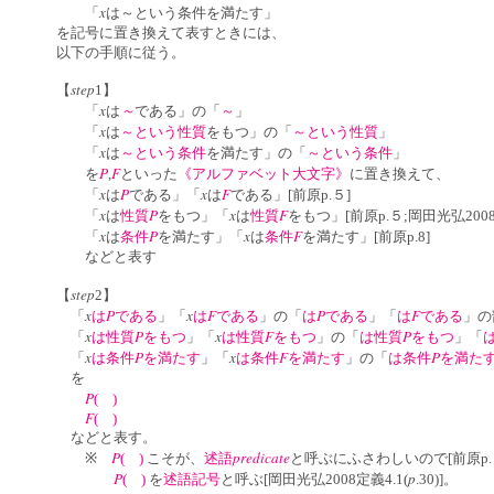
x
「
は～という条件を満たす」
を記号に置き換えて表すときには、
以下の手順に従う。
step
【
1】
x
～
「
は
である」の「
～
」
x
「
は
～という性質
をもつ」の「
～という性質
」
x
「
は
～という条件
を満たす」の「
～という条件
」
P
F
を
,
といった
《アルファベット大文字》
に置き換えて、
x
P
x
F
「
は
である」「
は
である」[前原p.５]
x
P
x
F
「
は
性質
をもつ」「
は
性質
をもつ」[前原p.５;岡田光弘2008
x
P
x
F
「
は
条件
を満たす」「
は
条件
を満たす」[前原p.8]
などと表す
step
【
2】
x
P
x
F
P
F
「
は
である
」「
は
である
」の「
は
である
」「
は
である
」の
x
P
x
F
P
「
は性質
をもつ
」「
は性質
をもつ
」の「
は性質
をもつ
」「
x
P
x
F
P
「
は条件
を満たす
」「
は条件
を満たす
」の「
は条件
を満た
を
P
( )
F
( )
などと表す。
P
predicate
※
( )
こそが、
述語
と呼ぶにふさわしいので[前原p.
P
p
( )
を
述語記号
と呼ぶ[岡田光弘2008定義4.1(
.30)]。