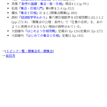
斉藤『
数学の基礎：集合・数・位相
』項目4.1.1 (p.99.)
松坂『
集合・位相入門
』第4章§2-A (p.152)
彌永『
集合と位相
』II.§2.2閉集合開集(p.180)
西村『
経済数学早わかり
』第六章位相数学§1位相空間とは1.1-1.2
(pp.272-8) :「開集合の公理：条件3」で「任意の合併」を、あの
ように表現せざるをえない理由が説明されている。
大田春外『
はじめよう位相空間
』定義10.1(
.126)定義10.2(
.127).
p
p
大田春外 『
はじめての集合と位相
』定義11.1(
.143)
p
→[
トピック一覧：開集合系・開集合
]
→
総目次