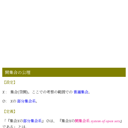
開集合の公理
【設定】
: 集合(空間)。ここでの考察の範囲での
普遍集合
。
X
:
の
部分集合系
。
𝔒
X
【定義】
「『集合
の
部分集合系
』
は、 『集合
の
開集合系
』
X
𝔒
X
system of open sets
である」 とは、