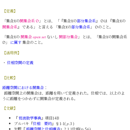
【定義】
「集合
の
開集合系
」 とは、 「『集合
の
部分集合系
』
は 『集合
の
X
𝔒
X
𝔒
X
開集合系
』 である」 と言える 「集合
の
部分集合系
」
のこと。
X
𝔒
「集合
の
開集合
ないし
開部分集合
」 とは、 「集合
の開集合系
X
open set
X
」
に属す
集合のこと。
𝔒
【活用例】
・
位相空間の定義
【比較】
距離空間における開集合
：
距離空間上の開集合は、距離を用いて定義された。位相では、以上のよ
うに距離をつかわずに開集合が定義される。
【文献】
『
岩波数学事典
』項目14B
ブルバキ『
位相 要約
』§1-1(
.3 )
p
矢野『
距離空間と位相構造
』2.1.1位相(p.56)