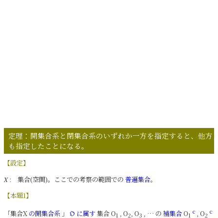
定理：開集合系と閉集合系のいずれか一方を指定すると、他方
も指定したことになる。
【設定】
: 集合(空間)。ここでの考察の範囲での
普遍集合
。
X
【本題1】
c
c
「集合X
の開集合系
」
に属す
集合 O
, O
, O
, … の
補集合
O
, O
𝔒
1
2
3
1
2