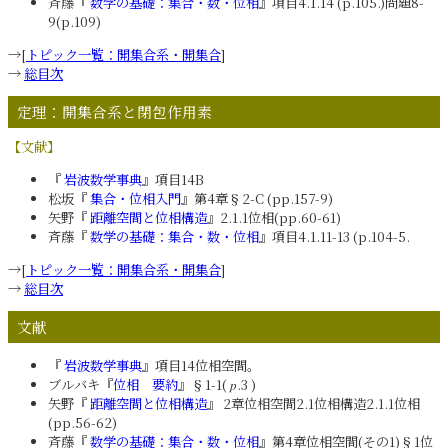
斉藤『
数学の基礎：集合・数・位相
』項目4.1.14 (p.105.)問題8-
9(p.109)
→[
トピック一覧：開集合系・開集合
]
→
総目次
定理：開集合系と閉包作用素
【文献】
『
岩波数学事典
』項目14B
松坂『
集合・位相入門
』第4章§2-C (pp.157-9)
矢野『
距離空間と位相構造
』2.1.1位相(pp.60-61)
斉藤『
数学の基礎：集合・数・位相
』項目4.1.11-13 (p.104-5.
→[
トピック一覧：開集合系・開集合
]
→
総目次
文献
『
岩波数学事典
』項目14位相空間。
ブルバキ『
位相 要約
』§1-1(
.3 )
p
矢野『
距離空間と位相構造
』 2章位相空間2.1位相構造2.1.1位相
(pp.56-62)
斉藤『
数学の基礎：集合・数・位相
』第4章位相空間(その1)§1位