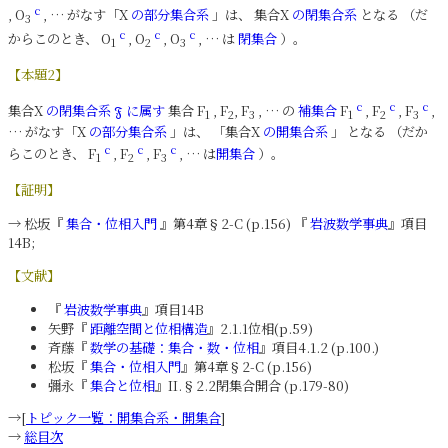
c
, O
, … がなす「X
の部分集合系
」は、 集合X
の閉集合系
となる （だ
3
c
c
c
からこのとき、 O
, O
, O
, … は
閉集合
）。
1
2
3
【本題2】
c
c
c
集合X
の閉集合系
に属す
集合 F
, F
, F
, … の
補集合
F
, F
, F
,
𝔉
1
2
3
1
2
3
… がなす「X
の部分集合系
」は、 「集合X
の開集合系
」 となる （だか
c
c
c
らこのとき、 F
, F
, F
, … は
開集合
）。
1
2
3
【証明】
→ 松坂『
集合・位相入門
』第4章§2-C (p.156) 『
岩波数学事典
』項目
14B;
【文献】
『
岩波数学事典
』項目14B
矢野『
距離空間と位相構造
』2.1.1位相(p.59)
斉藤『
数学の基礎：集合・数・位相
』項目4.1.2 (p.100.)
松坂『
集合・位相入門
』第4章§2-C (p.156)
彌永『
集合と位相
』II.§2.2閉集合開合 (p.179-80)
→[
トピック一覧：開集合系・開集合
]
→
総目次