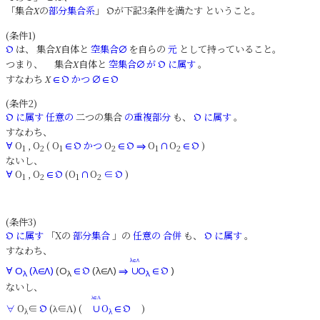
「集合
の
部分集合系
」
が下記3条件を満たす ということ。
X
𝔒
(条件1)
は、 集合
自体と
空集合
を自らの
元
として持っていること。
𝔒
X
∅
つまり、 集合
自体と
空集合
が
に属す
。
X
∅
𝔒
すなわち
かつ
X
∈
𝔒
∅
∈
𝔒
(条件2)
に属す
任意の
二つの集合
の重複部分
も、
に属す
。
𝔒
𝔒
すなわち、
O
, O
( O
かつ
O
O
O
)
∀
∈
𝔒
∈
𝔒
⇒
∩
∈
𝔒
1
2
1
2
1
2
ないし、
O
, O
(O
O
∈
)
∀
∈
𝔒
∩
𝔒
1
2
1
2
(条件3)
に属す
「Xの
部分集合
」の
任意の
合併
も、
に属す
。
𝔒
𝔒
すなわち、
λ∈Λ
∀
O
(λ∈Λ)
(O
∈
𝔒
(λ∈Λ)
⇒
∪
O
∈
𝔒
)
λ
λ
λ
ないし、
λ
Λ
∈
∀
O
∈
(λ∈Λ) (
O
)
𝔒
∪
∈
𝔒
λ
λ