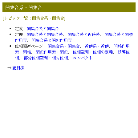
開集合系・開集合
[トピック一覧：開集合系・開集合]
定義：
開集合系と開集合
定理：
開集合系と閉集合系
、
開集合系と近傍系
、
開集合系と開核
作用素
、
開集合系と閉包作用素
位相関連ページ：
閉集合系・閉集合
、
近傍系・近傍
、
開核作用
素・開核
、
閉包作用素・閉包
、
位相空間・位相の定義
、
誘導位
相
、
部分位相空間・相対位相
、
コンパクト
→
総目次