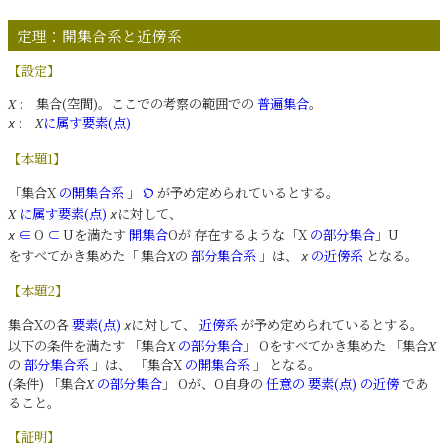
定理：開集合系と近傍系
【設定】
: 集合(空間)。ここでの考察の範囲での
普遍集合
。
X
:
に属す要素(点)
𝑥
X
【本題1】
「集合X
の開集合系
」
が予め定められているとする。
𝔒
に属す要素(点)
に対して、
X
𝑥
∈
O
⊂
Uを満たす
開集合
Oが 存在するような「X
の部分集合
」U
𝑥
をすべてかき集めた「 集合
の
部分集合系
」は、
の近傍系
となる。
X
𝑥
【本題2】
集合Xの各
要素(点)
に対して、
近傍系
が予め定められているとする。
𝑥
以下の条件を満たす 「集合
の部分集合
」 Oをすべてかき集めた 「集合
X
X
の
部分集合系
」は、 「集合X
の開集合系
」 となる。
(条件) 「集合
の部分集合
」 Oが、O自身の
任意の
要素(点)
の近傍
であ
X
ること。
【証明】