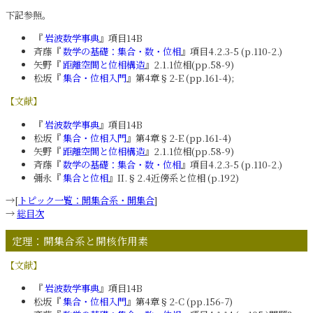
下記参照。
『
岩波数学事典
』項目14B
斉藤『
数学の基礎：集合・数・位相
』項目4.2.3-5 (p.110-2.)
矢野『
距離空間と位相構造
』2.1.1位相(pp.58-9)
松坂『
集合・位相入門
』第4章§2-E (pp.161-4);
【文献】
『
岩波数学事典
』項目14B
松坂『
集合・位相入門
』第4章§2-E (pp.161-4)
矢野『
距離空間と位相構造
』2.1.1位相(pp.58-9)
斉藤『
数学の基礎：集合・数・位相
』項目4.2.3-5 (p.110-2.)
彌永『
集合と位相
』II.§2.4近傍系と位相 (p.192)
→[
トピック一覧：開集合系・開集合
]
→
総目次
定理：開集合系と開核作用素
【文献】
『
岩波数学事典
』項目14B
松坂『
集合・位相入門
』第4章§2-C (pp.156-7)