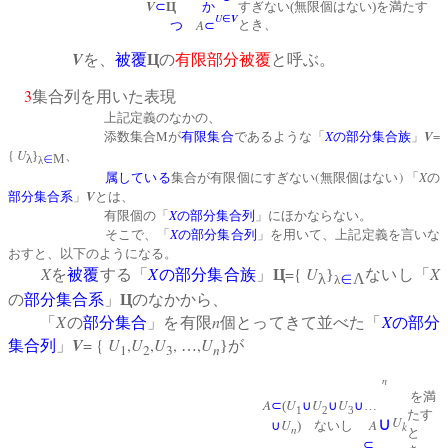
V
⊂
Ц
か
すぎない(無限個はない)を満たす
U
V
∈
A
とき、
つ
⊂
V
を、
被覆
Ц
の
有限部分被覆
と呼ぶ。
3
集合列を用いた表現
上記定義のなかの、
M
X
V
=
添数集合
が
有限集合
であるような「
の
部分集合族
」
{
U
}
、
λ
∈
Μ
λ
(
)
X
属している
集合が有限個にすぎない
無限個はない
「
の
V
部分集合系
」
とは、
X
有限個の「
の
部分集合列
」にほかならない。
X
そこで、「
の
部分集合列
」を用いて、上記定義を言いな
おすと、以下のようになる。
X
X
={
U
X
を
被覆
する「
の
部分集合族
」
Ц
}
ないし「
λ
∈
Λ
λ
の
部分集合系
」
Ц
のなかから、
X
n
X
「
の
部分集合
」を有限
個とってきて並べた「
の
部分
V
= {
U
,
U
,
U
,
,
U
集合列
」
…
}が
1
2
3
n
n
を満
A
U
U
U
⊂
(
∪
∪
∪
…
1
2
3
たす
U
∪
U
A
∪
) ないし
k
n
と
⊂