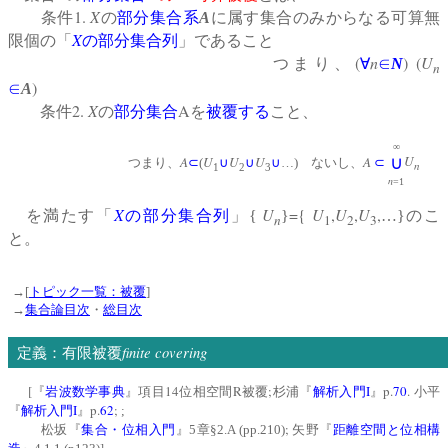
1.
X
条件
の
部分集合系
A
に属す集合のみからなる可算無
X
限個の「
の
部分集合列
」であること
(
n
) (
U
つまり、
∀
∈
N
n
)
∈
A
2.
X
A
条件
の
部分集合
を
被覆する
こと、
∞
U
A
U
U
U
A
∪
つまり、
⊂
(
∪
∪
∪
…) ないし、
⊂
n
1
2
3
n
=1
X
U
={
U
,
U
,
U
,
を満たす「
の
部分集合列
」{
}
…}のこ
n
1
2
3
と。
→[
トピック一覧：被覆
]
→
集合論目次
・
総目次
finite covering
定義：有限被覆
[
14
R
;
I
p.
70
.
『
岩波数学事典
』項目
位相空間
被覆
杉浦『
解析入門
』
小平
I
p.
62
;
『
解析入門
』
;
;
松坂『
集合・位相入門
』
5
章§
2.A (pp.210)
矢野『
距離空間と位相構
]