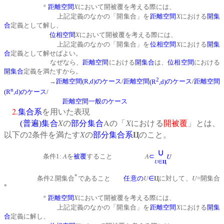
*
X
距離空間
において開被覆を考える際には、
X
上記定義のなかの「開集合」を
距離空間
における
開集
合
定義として解し、
X
位相空間
において開被覆を考える際には、
X
上記定義のなかの「開集合」を
位相空間
における
開集
合
定義として解せばよい。
なぜなら、
距離空間
における
開集合
は、
位相空間
における
開集合
定義を満たすから。
2
/
/
→
距離空間
(R,d)
のケース
距離空間
(R
,d)
のケース
距離空間
n
/
(R
,d)
のケース
距離空間一般のケース
2.
集合系
を用いた表現
X
A
X
(
普遍
)
集合
の
部分集合
の「
における
開被覆
」とは、
2
X
以下の
条件を満たす
の
部分集合系
Ц
のこと。
∪
A
A
U
条件1:
を
被覆
すること
⊂
U
∈
Ц
*
U
U
条件2.開集合
であること
任意の
∈
Ц
に対して、
=開集合
*
*
X
距離空間
において開被覆を考える際には、
X
上記定義のなかの「開集合」を
距離空間
における
開集
合
定義に解し、