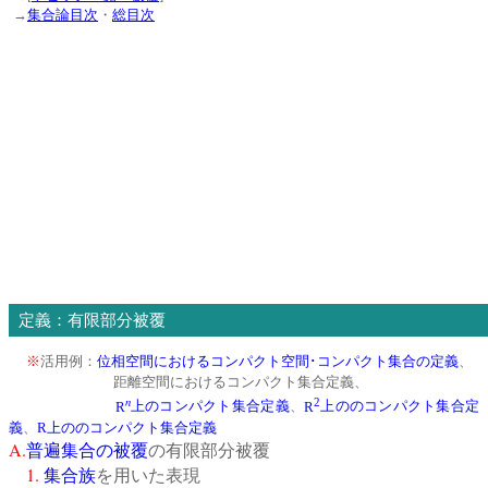
→
集合論目次
・
総目次
定義：有限部分被覆
※
活用例：
位相空間におけるコンパクト空間･コンパクト集合の定義
、
距離空間におけるコンパクト集合定義、
n
2
R
上のコンパクト集合定義
、
R
上ののコンパクト集合定
義
、
R
上ののコンパクト集合定義
A.
普遍集合の被覆
の有限部分被覆
1.
集合族
を用いた表現