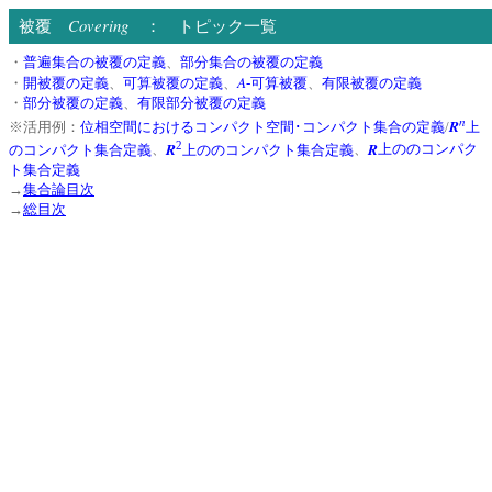
Covering
被覆
： トピック一覧
・
普遍集合の被覆の定義
、
部分集合の被覆の定義
A
・
開被覆の定義
、
可算被覆の定義
、
-可算被覆
、
有限被覆の定義
・
部分被覆の定義
、
有限部分被覆の定義
n
R
※活用例：
位相空間におけるコンパクト空間･コンパクト集合の定義
/
上
2
R
R
のコンパクト集合定義
、
上ののコンパクト集合定義
、
上ののコンパク
ト集合定義
→
集合論目次
→
総目次