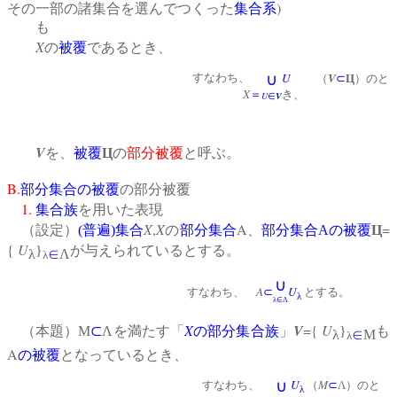
)
その一部の諸集合を選んでつくった
集合系
も
X
の
被覆
であるとき、
U
V
すなわち、
∪
（
⊂
Ц
）のと
X
＝
き、
U
V
∈
V
を、
被覆
Ц
の
部分被覆
と呼ぶ。
B.
部分集合の被覆
の部分被覆
1.
集合族
を用いた表現
X
,
X
A
=
（設定）
(
普遍
)
集合
の
部分集合
、
部分集合
A
の被覆
Ц
{
U
}
が与えられているとする。
λ
∈
Λ
λ
∪
A
U
すなわち、
⊂
とする。
λ
λ∈Λ
X
V
={
U
（本題）Μ
⊂
Λを満たす「
の
部分集合族
」
}
も
λ
∈
Μ
λ
A
の被覆
となっているとき、
U
M
∪
すなわち、
（
⊂
Λ）のと
λ