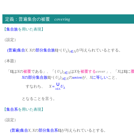
covering
定義：普遍集合の被覆
【
集合族
を用いた表現】
（設定）
X, X
U
(普遍)集合
の
部分集合族
Ц
={
}
が与えられているとする。
λ
λ
∈
Λ
（本題）
X
U
X
cover
X
「
Ц
は
の
被覆
である」、「{
}
は
を
被覆する
」、「
は
Ц
に
λ
λ
∈
Λ
X
U
union
X
の
部分集合族
Ц
={
}
の
が、
に等しい
こと、
λ
λ
∈
Λ
∪
X
U
すなわち、
＝
λ
λ∈Λ
となることを言う。
【
集合系
を用いた表現】
（設定）
X
X
(普遍)集合
,
の
部分集合系
Ц
が与えられているとする。