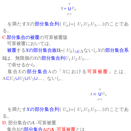
∞
U
X
∪
＝
n
n
=1
X
U
={
U
,
U
,
U
,
を満たす
の
部分集合列
{
}
…}のことであ
n
1
2
3
る。
C.
部分集合の被覆
の可算被覆版
可算被覆においては、
X
={
U
X
被覆
する
の
部分集合族
Ц
}
ないし
の
部分集合系
λ
∈
Λ
λ
X
U
,
U
,
U
,
Ц
は、無限個の
の
部分集合列
…
1
2
3
で表せるから、
X
A
X
集合
の
部分集合
の「
における
可算被覆
」とは、
A
U
U
U
⊂
∪
∪
∪
…、ないし、
1
2
3
∞
U
∪
A
⊂
n
n
=1
X
U
={
U
,
U
,
U
,
を満たす
の
部分集合列
{
}
…}のことであ
n
1
2
3
る。
D.
-
部分集合の
A
可算被覆
X
A
-
集合
の
部分集合
の
A
可算被覆
とは、