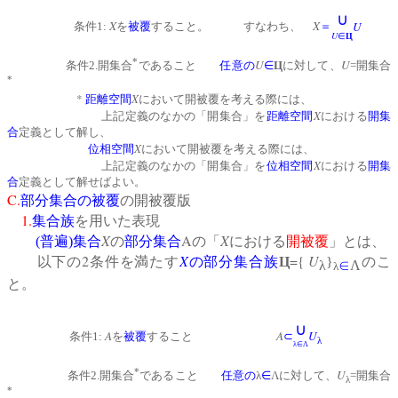
∪
X
X
U
条件1:
を
被覆
すること。 すなわち、
＝
U
∈
Ц
*
U
U
条件2.開集合
であること
任意の
∈
Ц
に対して、
=開集合
*
*
X
距離空間
において開被覆を考える際には、
X
上記定義のなかの「開集合」を
距離空間
における
開集
合
定義として解し、
X
位相空間
において開被覆を考える際には、
X
上記定義のなかの「開集合」を
位相空間
における
開集
合
定義として解せばよい。
C.
部分集合の被覆
の開被覆版
1.
集合族
を用いた表現
X
A
X
(
普遍
)
集合
の
部分集合
の「
における
開被覆
」とは、
2
X
={
U
以下の
条件を満たす
の
部分集合族
Ц
}
のこ
λ
∈
Λ
λ
と。
∪
A
A
U
条件1:
を
被覆
すること
⊂
λ
λ∈Λ
*
U
条件2.開集合
であること
任意の
λ
∈
Λに対して、
=開集合
λ
*