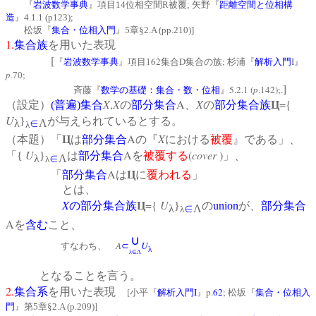
『
岩波数学事典
』項目14位相空間R被覆; 矢野『
距離空間と位相構
造
』4.1.1 (p123);
松坂『
集合・位相入門
』5章§2.A (pp.210)]
1.
集合族
を用いた表現
[
162
D
;
I
『
岩波数学事典
』項目
集合
集合の族
杉浦『
解析入門
』
p.
;
70
]
5.2.1 (
p
.142);.
斉藤『
数学の基礎：集合・数・位相
』
X
,
X
A
X
={
（設定）
(
普遍
)
集合
の
部分集合
、
の
部分集合族
Ц
U
}
が与えられているとする。
λ
∈
Λ
λ
A
X
（本題）「
Ц
は
部分集合
の『
における
被覆
』である」、
U
A
(
cover
)
「{
}
は
部分集合
を
被覆する
」、
λ
∈
Λ
λ
A
「
部分集合
は
Ц
に
覆われる
」
とは、
X
={
U
の
部分集合族
Ц
}
の
union
が、
部分集合
λ
∈
Λ
λ
A
を
含む
こと、
∪
A
U
すなわち、
⊂
λ
λ∈Λ
となることを言う。
2.
集合系
を用いた表現
[
I
p.
62
;
小平『
解析入門
』
松坂『
集合・位相入
]
門
』第
5
章§
2.A (p.209)