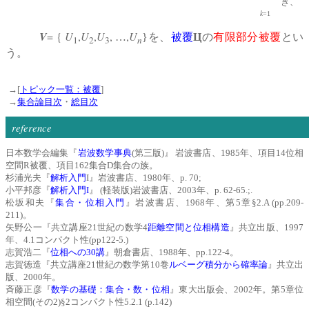
き、
k
=1
V
= {
U
,
U
,
U
,
,
U
…
}を、
被覆
Ц
の
有限部分被覆
とい
1
2
3
n
う。
→[
トピック一覧：被覆
]
→
集合論目次
・
総目次
reference
日本数学会編集『
岩波数学事典
(第三版)』 岩波書店、1985年、項目14位相
空間R被覆、項目162集合D集合の族。
杉浦光夫『
解析入門
I』岩波書店、1980年、p. 70;
小平邦彦『
解析入門I
』 (軽装版)岩波書店、2003年、p. 62-65.;.
松坂和夫『
集合・位相入門
』岩波書店、1968年、第5章§2.A (pp.209-
211)。
矢野公一『共立講座21世紀の数学4
距離空間と位相構造
』共立出版、1997
年、4.1コンパクト性(pp122-5.)
志賀浩二『
位相への30講
』朝倉書店、1988年、pp.122-4。
志賀徳造『共立講座21世紀の数学第10巻
ルベーグ積分から確率論
』共立出
版、2000年。
斉藤正彦『
数学の基礎：集合・数・位相
』東大出版会、2002年。第5章位
相空間(その2)§2コンパクト性5.2.1 (p.142)