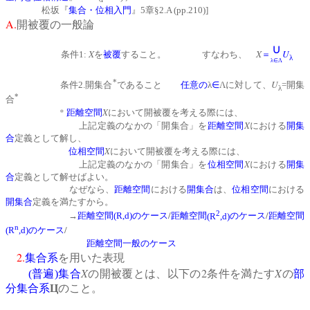
松坂『
集合・位相入門
』5章§2.A (pp.210)]
A.
開被覆の一般論
∪
X
X
U
条件1:
を
被覆
すること。 すなわち、
＝
λ
λ∈Λ
*
U
条件2.開集合
であること
任意の
λ
∈
Λに対して、
=開集
λ
*
合
*
X
距離空間
において開被覆を考える際には、
X
上記定義のなかの「開集合」を
距離空間
における
開集
合
定義として解し、
X
位相空間
において開被覆を考える際には、
X
上記定義のなかの「開集合」を
位相空間
における
開集
合
定義として解せばよい。
なぜなら、
距離空間
における
開集合
は、
位相空間
における
開集合
定義を満たすから。
2
/
/
→
距離空間
(R,d)
のケース
距離空間
(R
,d)
のケース
距離空間
n
/
(R
,d)
のケース
距離空間一般のケース
2.
集合系
を用いた表現
X
2
X
(
普遍
)
集合
の開被覆とは、以下の
条件を満たす
の
部
分集合系
Ц
のこと。