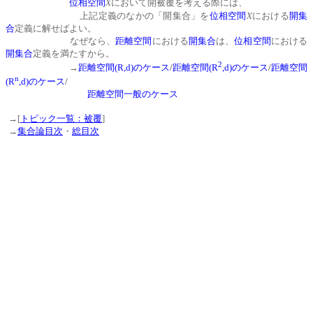
X
位相空間
において開被覆を考える際には、
X
上記定義のなかの「開集合」を
位相空間
における
開集
合
定義に解せばよい。
なぜなら、
距離空間
における
開集合
は、
位相空間
における
開集合
定義を満たすから。
2
/
/
→
距離空間
(R,d)
のケース
距離空間
(R
,d)
のケース
距離空間
n
/
(R
,d)
のケース
距離空間一般のケース
→[
トピック一覧：被覆
]
→
集合論目次
・
総目次