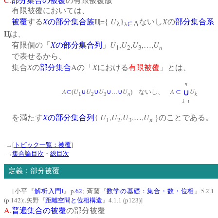
部分集合の被覆
の有限被覆版
有限被覆においては、
X
={
U
X
被覆
する
の
部分集合族
Ц
}
ないし
の
部分集合系
λ
∈
Λ
λ
Ц
は、
X
U
,
U
,
U
,
,
U
有限個の「
の
部分集合列
」
…
1
2
3
n
で表せるから、
X
A
X
集合
の
部分集合
の「
における
有限被覆
」とは、
n
A
U
U
U
U
A
U
∪
⊂
(
∪
∪
∪
…
∪
) ないし、
⊂
n
k
1
2
3
k
=1
X
U
,
U
,
U
,
,
U
}
を満たす
の
部分集合列
{
…
のことである。
1
2
3
n
→[
トピック一覧：被覆
]
→
集合論目次
・
総目次
定義：部分被覆
[
I
p.
62
;
5.2.1
小平『
解析入門
』
斉藤『
数学の基礎：集合・数・位相
』
(p.142);.
]
矢野『
距離空間と位相構造
』
4.1.1 (p123)
A.
普遍集合の被覆
の部分被覆