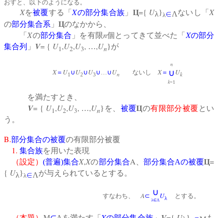
おすと、以下のようになる。
X
X
={
U
X
を
被覆
する「
の
部分集合族
」
Ц
}
ないし「
λ
∈
Λ
λ
の
部分集合系
」
Ц
のなかから、
X
n
X
「
の
部分集合
」を有限
個とってきて並べた「
の
部分
V
= {
U
,
U
,
U
,
,
U
集合列
」
…
}が
1
2
3
n
n
X
U
U
U
U
X
U
∪
＝
∪
∪
∪
…
∪
ないし
＝
n
k
1
2
3
k
=1
を満たすとき、
V
= {
U
,
U
,
U
,
,
U
…
}を、
被覆
Ц
の
有限部分被覆
とい
1
2
3
n
う。
B.
部分集合の被覆
の有限部分被覆
1.
集合族
を用いた表現
X
,
X
A
=
（設定）
(
普遍
)
集合
の
部分集合
、
部分集合
A
の被覆
Ц
{
U
}
が与えられているとする。
λ
∈
Λ
λ
∪
A
U
すなわち、
⊂
とする。
λ
λ∈Λ
X
V
={
U
（本題）
Μ
⊂
Λを満たす「
の
部分集合族
」
}
も