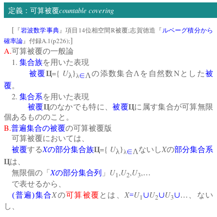
countable covering
定義：可算被覆
[
14
R
;
『
岩波数学事典
』項目
位相空間
被覆
志賀徳造『
ルベーグ積分から
]
A.1(p226);
確率論
』付録
A.
可算被覆の一般論
1.
集合族
を用いた表現
={
U
N
被覆
Ц
}
の添数集合Λを自然数
とした
被
λ
∈
Λ
λ
覆
。
2.
集合系
を用いた表現
被覆
Ц
のなかでも特に、
被覆
Ц
に属す集合が可算無限
個あるもののこと。
B.
普遍集合の被覆
の可算被覆版
可算被覆においては、
X
={
U
X
被覆
する
の
部分集合族
Ц
}
ないし
の
部分集合系
λ
∈
Λ
λ
Ц
は、
X
U
,
U
,
U
,
無限個の「
の
部分集合列
」
…
1
2
3
で表せるから、
X
X
U
U
U
(
普遍
)
集合
の
可算被覆
とは、
=
∪
∪
∪
…、ない
1
2
3
し、