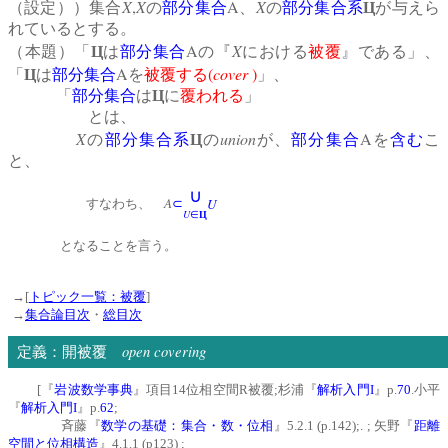
X
,
X
A
X
（設定））集合
の
部分集合
、
の
部分集合系
Ц
が与えら
れているとする。
A
X
（本題）「
Ц
は
部分集合
の『
における
被覆
』である」、
A
(
cover
)
「
Ц
は
部分集合
を
被覆する
」、
「
部分集合
は
Ц
に
覆われる
」
とは、
X
union
A
の
部分集合系
Ц
の
が、
部分集合
を
含む
こ
と、
∪
A
U
すなわち、
⊂
U
∈
Ц
となることを言う。
→[
トピック一覧：被覆
]
→
集合論目次
・
総目次
open covering
定義：開被覆
[『
岩波数学事典
』項目14位相空間R被覆;杉浦『
解析入門I
』p.
70
.小平
『
解析入門I
』p.
62
;
斉藤『
数学の基礎：集合・数・位相
』5.2.1 (p.142);. ; 矢野『
距離
空間と位相構造
』4.1.1 (p123) ;