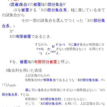
X
V
(
普遍
)
集合
の
被覆
Ц
の
部分集合
(
X
X
を
被覆
する「
の
部分集合系
」
Ц
に属している全て
の諸集合から
X
その一部の諸集合を選んでつくった「
の
部分集
)
合系
」
が
X
の
有限被覆
であるとき、
U
V
すなわち、
かつ
に属す
集合が有限個にす
∪
V
⊂
Ц
か
ぎない(無限個はない) を満たすと
U
V
∈
X
き、
つ
＝
V
を、
被覆
Ц
の
有限部分被覆
と呼ぶ。
3
集合列を用いた表現
上記定義のなかの、
M
X
V
=
添数集合
が
有限集合
であるような「
の
部分集合族
」
{
U
}
、
λ
∈
Μ
λ
(
)
X
属している
集合が有限個にすぎない
無限個はない
「
の
V
部分集合系
」
とは、
X
有限個の「
の
部分集合列
」にほかならない。
X
そこで、「
の
部分集合列
」を用いて、上記定義を言いな