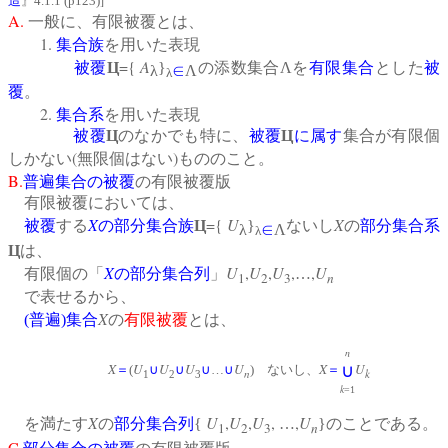
造
』
4.1.1 (p123)
A.
一般に、有限被覆とは、
1.
集合族
を用いた表現
={
A
被覆
Ц
}
の添数集合Λを
有限集合
とした
被
λ
∈
Λ
λ
覆
。
2.
集合系
を用いた表現
被覆
Ц
のなかでも特に、
被覆
Ц
に属す
集合が有限個
(
)
しかない
無限個はない
もののこと。
B.
普遍集合の被覆
の有限被覆版
有限被覆においては、
X
={
U
X
被覆
する
の
部分集合族
Ц
}
ないし
の
部分集合系
λ
∈
Λ
λ
Ц
は、
X
U
,
U
,
U
,
,
U
有限個の「
の
部分集合列
」
…
1
2
3
n
で表せるから、
X
(
普遍
)
集合
の
有限被覆
とは、
n
X
U
U
U
U
X
U
∪
＝
(
∪
∪
∪
…
∪
) ないし、
＝
n
k
1
2
3
k
=1
X
U
,
U
,
U
,
,
U
を満たす
の
部分集合列
{
…
}のことである。
1
2
3
n
C.