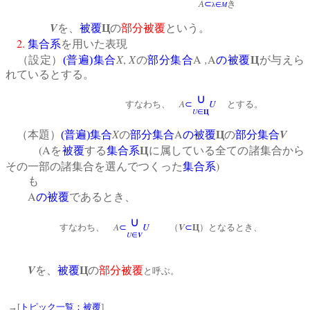
A
き
⊂
M
λ∈
V
を、
被覆
Ц
の
部分被覆
という。
2.
集合系
を用いた表現
X
,
X
A
,
A
（設定）
(
普遍
)
集合
の
部分集合
の被覆
Ц
が与えら
れているとする。
∪
A
U
すなわち、
⊂
とする。
U
∈
Ц
X
A
V
（本題）
(
普遍
)
集合
の
部分集合
の被覆
Ц
の
部分集合
(A
を
被覆
する
集合系
Ц
に属している全ての諸集合から
)
その一部の諸集合を選んでつくった
集合系
も
A
の被覆
であるとき、
∪
A
U
V
すなわち、
⊂
（
⊂
Ц
）となるとき、
U
V
∈
V
を、
被覆
Ц
の
部分被覆
と呼ぶ。
→[
トピック一覧：被覆
]