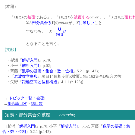
（本題）
X
X
cover
X
「
Ц
は
の
被覆
である」、「{
Ц
は
を
被覆する
」、「
は
Ц
に
覆わ
X
union
X
の
部分集合系
Ц
の
が、
に等しい
こと、
∪
X
U
すなわち、
＝
U
∈
Ц
となることを言う。
【文献】
・杉浦『
解析入門
I』p.70.
・小平『
解析入門I
』p.62;
・斉藤『
数学の基礎：集合・数・位相
』5.2.1 (p.142);
・『
岩波数学事典
』項目14位相空間R被覆;項目162集合D集合の族;
・矢野『
距離空間と位相構造
』4.1.1 (p.123)]
→[
トピック一覧：被覆
]
→
集合論目次
・
総目次
covering
定義：部分集合の被覆
[杉浦『
解析入門
I』p.70. 小平『
解析入門I
』p.62; 斉藤『
数学の基礎：集
合・数・位相
』5.2.1 (p.142);