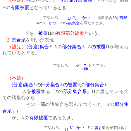
λ
∈
Μ
λ
A
の
有限被覆
となっているとき、
U
M
すなわち、
∪
かつ
添数集合
が
有限
λ
M
A
⊂
Λ
かつ
⊂
集合
を満たすとき、
M
λ∈
V
を、
被覆
Ц
の
有限部分被覆
という。
2.
集合系
を用いた表現
X
,
X
A
,
A
（設定）
(
普遍
)
集合
の
部分集合
の被覆
Ц
が与えら
れているとする。
∪
A
U
すなわち、
⊂
とする。
U
∈
Ц
（本題）
X
A
V
(
普遍
)
集合
の
部分集合
の被覆
Ц
の
部分集合
(A
X
を
被覆
する「
の
部分集合系
」
Ц
に属している全
ての諸集合から
X
その一部の諸集合を選んでつくった「
の
部分集
)
合系
」
A
が、
の
有限被覆
であるとき、
U
V
すなわち、
かつ
に属す
集合が有限個に
∪