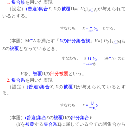
1.
集合族
を用いた表現
X
,
X
={
U
（設定）
(
普遍
)
集合
の
被覆
Ц
}
が与えられて
λ
∈
Λ
λ
いるとする。
∪
X
U
すなわち、
＝
とする。
λ
λ∈Λ
X
V
={
U
（本題）Μ
⊂
Λを満たす「
の
部分集合族
」
}
も
λ
∈
Μ
λ
X
の
被覆
となっているとき、
X
U
M
∪
すなわち、
（
⊂
Λ）のと
λ
＝
き
M
λ∈
V
を、
被覆
Ц
の
部分被覆
という。
2.
集合系
を用いた表現
X
,
X
（設定）
(
普遍
)
集合
の
被覆
Ц
が与えられているとす
る。
∪
X
U
すなわち、
＝
U
∈
Ц
X
V
（本題）
(
普遍
)
集合
の
被覆
Ц
の
部分集合
(
X
を
被覆
する
集合系
Ц
に属している全ての諸集合から