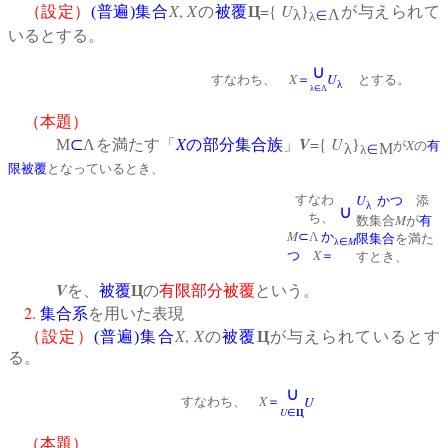
X
,
X
={
U
（設定）
(
普遍
)
集合
の
被覆
Ц
}
が与えられて
λ
∈
Λ
λ
いるとする。
∪
X
U
すなわち、
＝
とする。
λ
λ∈Λ
（本題）
X
V
={
U
Μ
⊂
Λを満たす「
の
部分集合族
」
}
X
が
の
有
λ
∈
Μ
λ
限被覆
となっているとき、
U
すなわ
かつ
添
λ
∪
ち、
M
数集合
が
有
M
⊂
Λ
か
限集合
を満た
M
λ∈
X
つ
＝
すとき、
V
を、
被覆
Ц
の
有限部分被覆
という。
2.
集合系
を用いた表現
X
,
X
（設定）
(
普遍
)
集合
の
被覆
Ц
が与えられているとす
る。
∪
X
U
すなわち、
＝
U
∈
Ц
（本題）