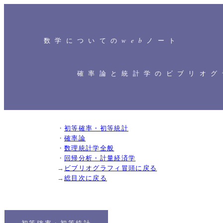
web
数学についての
ノート
確率論と統計学のビブリオグ
・
初等確率・初等統計
・
確率論
・
数理統計学全般
・
回帰分析・計量経済学
→
ビブリオグラフィ冒頭に戻る
→
総目次に戻る