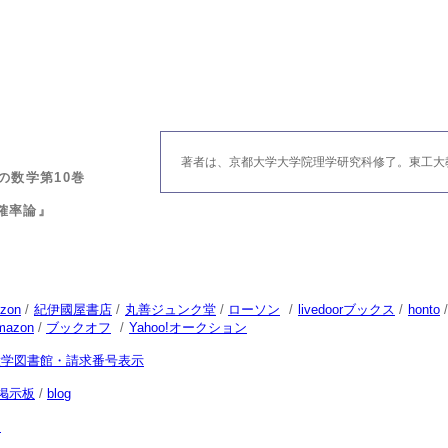
著者は、京都大学大学院理学研究科修了。東工大
の数学第10巻
確率論』
zon
/
紀伊國屋書店
/
丸善ジュンク堂
/
ローソン
/
livedoorブックス
/
honto
mazon
/
ブックオフ
/
Yahoo!オークション
大学図書館・請求番号表示
掲示板
/
blog
次