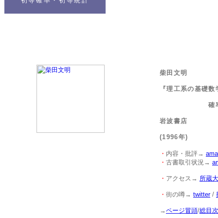
初等確率・初等統計
柴田文明
『理工系の基礎数
確率・
岩波書店
(1996年)
・
内容・批評→
ama
・
古書取引状況→
a
・
アクセス→
所蔵
・
街の噂→
twitter
/
→
ページ冒頭
/
総目