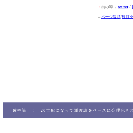
・
街の噂→
twitter
/
→
ページ冒頭
/
総目
確率論 ： 20世紀になって測度論をベースに公理化さ