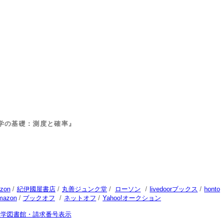
学の基礎：測度と確率』
zon
/
紀伊國屋書店
/
丸善ジュンク堂
/
ローソン
/
livedoorブックス
/
honto
mazon
/
ブックオフ
/
ネットオフ
/
Yahoo!オークション
大学図書館・請求番号表示