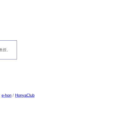
教授。
/
e-hon
/
HonyaClub