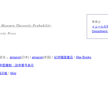
著者は
o Measure Theoretic Probability
イェール大
Department o
sity Press
状況→
amazon
(日本) /
amazon
(米国) /
紀伊國屋書店
/
Abe Books
学図書館・請求番号表示
掲示板
/
blog
次