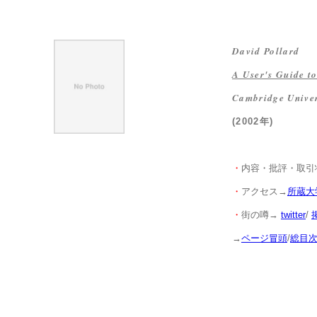
David Pollard
A User's Guide t
Cambridge Univer
(2002年)
・
内容・批評・取引
・
アクセス→
所蔵大
・
街の噂→
twitter
/
→
ページ冒頭
/
総目