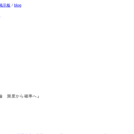
掲示板
/
blog
次
論 測度から確率へ』