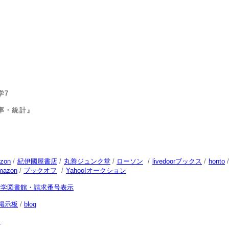
学7
統計』
zon
/
紀伊國屋書店
/
丸善ジュンク堂
/
ローソン
/
livedoorブックス
/
honto
mazon
/
ブックオフ
/
Yahoo!オークション
大学図書館・請求番号表示
掲示板
/
blog
次