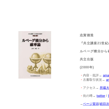
志賀徳造
『共立講座21世紀
ルベーグ積分から
共立出版
(2000年)
・
内容・批評→
ama
・
古書取引状況→
a
・
アクセス→
所蔵
・
街の噂→
twitter
/
→
ページ冒頭
/
総目