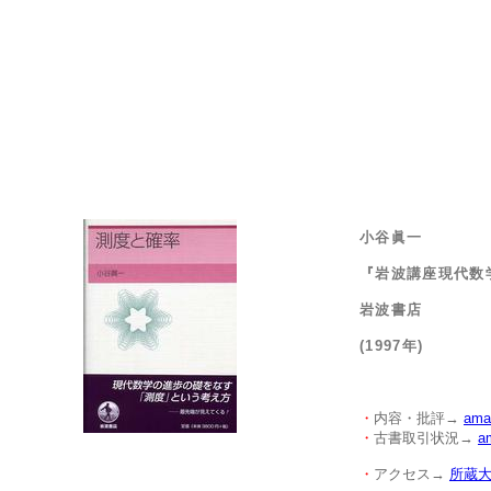
小谷眞一
『岩波講座現代数
岩波書店
(1997年)
・
内容・批評→
ama
・
古書取引状況→
a
・
アクセス→
所蔵