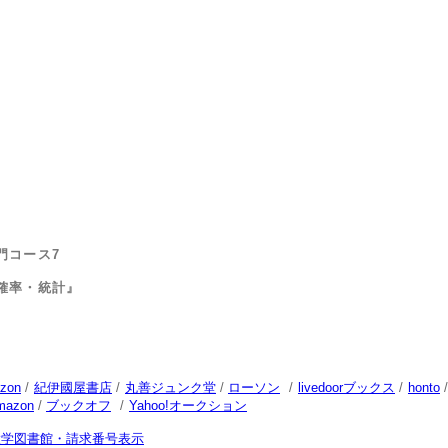
門コース7
統計』
zon
/
紀伊國屋書店
/
丸善ジュンク堂
/
ローソン
/
livedoorブックス
/
honto
mazon
/
ブックオフ
/
Yahoo!オークション
大学図書館・請求番号表示