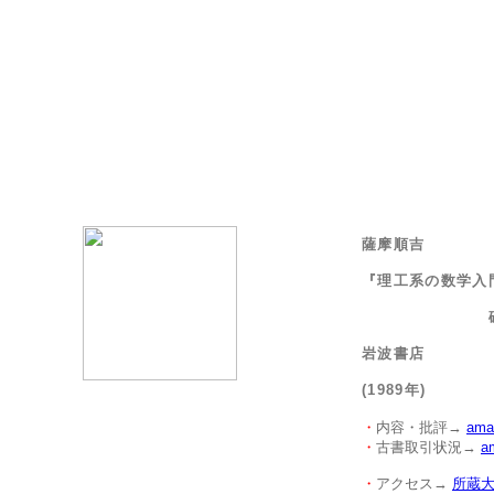
薩摩順吉
『理工系の数学入
確率・
岩波書店
(1989年)
・
内容・批評→
ama
・
古書取引状況→
a
・
アクセス→
所蔵