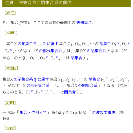
性質：開集合系と閉集合系の関係
【設定】
: 集合(空間)。ここでの考察の範囲での
普遍集合
。
X
【本題1】
c
c
「集合X
の開集合系
」
に属す
集合 O
, O
, O
, … の
補集合
O
, O
𝔒
1
2
3
1
2
c
, O
, … がなす「X
の部分集合系
」は、 集合X
の閉集合系
となる （だ
3
c
c
c
からこのとき、 O
, O
, O
, … は
閉集合
）。
1
2
3
【本題2】
c
c
c
集合X
の閉集合系
に属す
集合 F
, F
, F
, … の
補集合
F
, F
, F
,
𝔉
1
2
3
1
2
3
… がなす「X
の部分集合系
」は、 「集合X
の開集合系
」 となる （だか
c
c
c
らこのとき、 F
, F
, F
, … は
開集合
）。
1
2
3
【証明】
→ 松坂『
集合・位相入門
』第4章§2-C (p.156) 『
岩波数学事典
』項目
14B;
【文献】