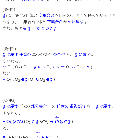
(条件1)
は、 集合
自体と
空集合
を自らの
元
として持っていること。
𝔉
X
∅
つまり、 集合
自体と
空集合
が
に属す
。
X
∅
𝔉
すなわち
∈
かつ
X
𝔉
∅
∈
𝔉
(条件2)
に属す
任意の
二つの集合
の合併
も、
に属す
。
𝔉
𝔉
すなわち、
∀
O
, O
( O
∈
かつ
O
∈
⇒
O
∪
O
∈
)
𝔉
𝔉
𝔉
1
2
1
2
1
2
ないし、
∀
O
, O
∈
𝔉
(O
∪
O
∈
𝔉
)
1
2
1
2
(条件3)
に属す
「Xの
部分集合
」の
任意の
重複部分
も、
に属す
。
𝔉
𝔉
すなわち、
λ∈Λ
)
∀
O
(λ∈Λ)
(O
∈
𝔉
(λ∈Λ)
⇒
∩
O
∈
𝔉
λ
λ
λ
ないし、
λ∈Λ
∀
O
∈
𝔉
(λ∈Λ) (
∩
O
∈
𝔉
)