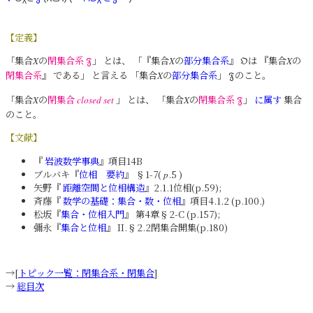
λ
λ
【定義】
「集合
の
閉集合系
」 とは、 「『集合
の
部分集合系
』
は 『集合
の
X
𝔉
X
𝔒
X
閉集合系
』 である」 と言える 「集合
の
部分集合系
」
のこと。
X
𝔉
「集合
の
閉集合
」 とは、 「集合
の
閉集合系
」
に属す
集合
X
closed set
X
𝔉
のこと。
【文献】
『
岩波数学事典
』項目14B
ブルバキ『
位相 要約
』 §1-7(
.5 )
p
矢野『
距離空間と位相構造
』2.1.1位相(p.59);
斉藤『
数学の基礎：集合・数・位相
』項目4.1.2 (p.100.)
松坂『
集合・位相入門
』 第4章§2-C (p.157);
彌永『
集合と位相
』 II.§2.2閉集合開集(p.180)
→[
トピック一覧：閉集合系・閉集合
]
→
総目次