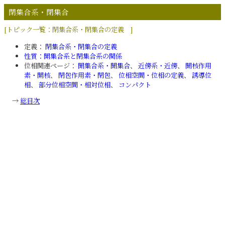
閉集合系・閉集合
[トピック一覧：閉集合系・閉集合の定義 ]
定義：
閉集合系・閉集合の定義
性質：開集合系と閉集合系の関係
位相関連ページ：
開集合系・開集合
、
近傍系・近傍
、
開核作用
素・開核
、
閉包作用素・閉包
、
位相空間・位相の定義
、
誘導位
相
、
部分位相空間・相対位相
、
コンパクト
→
総目次