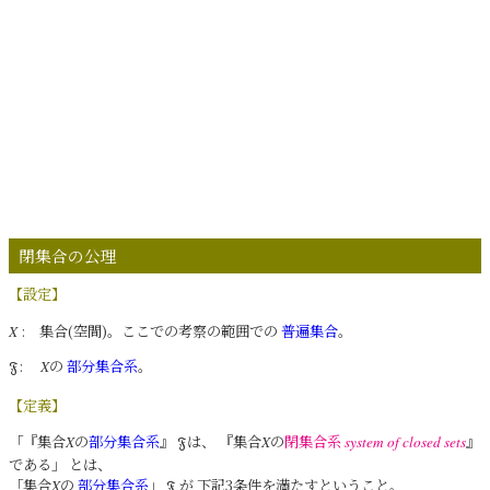
閉集合の公理
【設定】
: 集合(空間)。ここでの考察の範囲での
普遍集合
。
X
:
の
部分集合系
。
𝔉
X
【定義】
「『集合
の
部分集合系
』
は、 『集合
の
閉集合系
』
X
𝔉
X
system of closed sets
である」 とは、
「集合
の
部分集合系
」
が 下記3条件を満たすということ。
X
𝔉