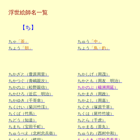
浮世絵師名一覧
【ち】
ちゃ
「茶」
ちゅう
「中」
ちょう
「朝」
ちょう
「鳥・釣」
ちかざと（豊原周里）
ちかしげ（周茂）
ちかつぐ（青嶋親次）
ちかとも（周友 明治）
ちかのぶ（松野親信）
ちかのぶ（楊洲周延）
ちかひろ（近広 明治）
ちかまさ（周政）
ちかゆき（千哥幸）
ちかよし（周嘉）
ちくけい（菊川竹渓）
ちぐさ（塚原千草）
ちくば（竹馬）
ちくは（尾竹竹坡）
ちどう（知道）
ちとら（千虎）
ちまち（宝田千町）
ちゃまる（茶丸）
ちゅうべえ（北村忠兵衛）
ちゅうわ（西村中和）
ちょうえん（蝶円）
ちょうき（栄松斎長喜）