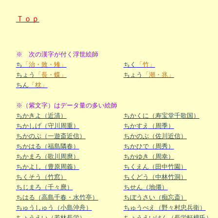
Ｔｏｐ
※ 次の漢字が付く浮世絵師
ち
「治・致・雉」
ちく
「竹」
ちょう
「長・蝶」
ちょう
「潮・兆」
ちん
「枕」
※（紫文字）はデータ量の多い絵師
ちかきよ（近清）
ちかくに（寿宝堂千歌国）
ちかしげ（守川周重）
ちかすえ（周季）
ちかのぶ（一遊斎近信）
ちかのぶ（佐川近信）
ちかはる（福島隣春）
ちかひで（周秀）
ちかまろ（歌川周麿）
ちかゆき（周幸）
ちかよし（豊原周義）
ちくえん（田中竹園）
ちくそう（竹窓）
ちくどう（中林竹洞）
ちじまろ（千々麿）
ちせん（地僊）
ちはる（高島千春・水竹亭）
ちぼうさい（痴忘斎）
ちゅうしゅう（小島沖舟）
ちゅうべえ（野々村忠兵衛）
ちょうえい（若林長栄）
ちょうえいけん（長栄軒檀氏）