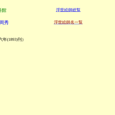
料館
浮世絵師総覧
周秀
浮世絵師名一覧
〕
1893)刊）
