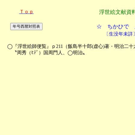
Ｔｏｐ
浮世絵文献資
☆ ちかひで 
〔生没年未詳
　◯『浮世絵師便覧』ｐ211（飯島半十郎(虚心)著・明治二十六年(