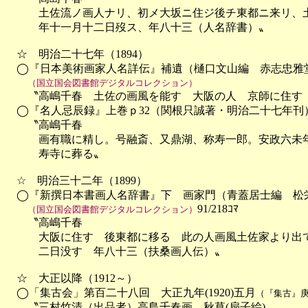
　　　土佐流ノ画人ナリ、初メ大坂ニ住ジ後チ東都ニ来リ、土
　　　年十一月十二日歿ス、年八十三（人名辞書）〟

　☆　明治二十七年（1894）

　◯『日本美術画家人名詳伝』補遺（樋口文山編　赤志忠雅堂　明
（国立国会図書館デジタルコレクション）
　　〝高嶋千春　土佐の画風を能す　大阪の人　京師に住す　
　◯『名人忌辰録』上巻ｐ32（関根只誠著・明治二十七年刊）
　　〝高嶋千春

　　　画有職に精し。号融斎、又鼎湖、称寿一郎。安政六未年
　　　寿寺に葬る〟

　☆　明治三十二年（1899）

　◯『新撰日本書画人名辞書』下　画家門（青蓋居士編　松栄
91/218ｺﾏ

（国立国会図書館デジタルコレクション）
　　〝高嶋千春

　　　大阪に住す　後東都に移る　此の人画風土佐家より出て
　　　二日没す　年八十三（扶桑画人伝）〟

　☆　大正以降（1912～）

　◯「集古会」第百二十八回　大正九年(1920)五月
（『集古』庚
　　〝三村竹清（出品者）高島千春画　秋草(扇子絵)
