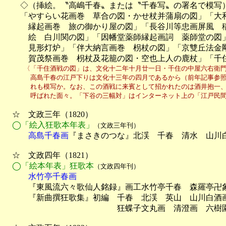
　　◇（挿絵。〝高嶋千春〟または〝千春写〟の署名で模写）⑫3
　　「やすらい花画巻　草合の図・かせ杖并蒲扇の図」「大和
　　　縁起画巻　旅の御かり屋の図」「長谷川等忠画屏風　稲
　　　絵　白川関の図」「因幡堂薬師縁起画詞　薬師堂の図」
　　　見形灯炉」「伴大納言画巻　枴杖の図」「京雙丘法金剛
　　　賀茂祭画巻　枴杖及花籠の図・空也上人の鹿杖」「千
　　　〈「千住酒戦の図」は、文化十二年十月廿一日・千住の中屋六右衛門
　　　　高島千春の江戸下りは文化十三年の四月であるから（前年記事参照
　　　　れも模写か。なお、この酒戦に来賓として招かれたのは酒井抱一、
　　　　呼ばれた面々。「下谷の三幅対」はインターネット上の「江戸民
　☆　文政三年（1820）

◯「絵入狂歌本年表」
（文政三年刊）
　　　高島千春画
『まさきのつな』北渓　千春　清水　山川白
　☆　文政四年（1821）

◯「絵本年表」狂歌本
（文政四年刊）
　　　水竹亭千春画

　　　『東風流六々歌仙人銘録』画工水竹亭千春　森羅亭卍象
　　　『新曲撰狂歌集』初編　千春　北渓　英山　山川白酒画
　　　　　　　　　　　　　　狂蝶子文丸画　清澄画　六樹園