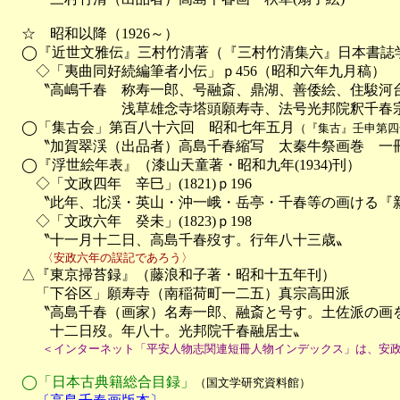
　☆　昭和以降（1926～）

　◯『近世文雅伝』三村竹清著（『三村竹清集六』日本書誌学大系
　　◇「夷曲同好続編筆者小伝」ｐ456（昭和六年九月稿）

　　〝高嶋千春　称寿一郎、号融斎、鼎湖、善倭絵、住駿河台、
　　　　　　　　浅草雄念寺塔頭願寿寺、法号光邦院釈千春宗
　◯「集古会」第百八十六回　昭和七年五月
（『集古』壬申第四
　　〝加賀翠渓（出品者）高島千春縮写　太秦牛祭画巻　一冊
　◯『浮世絵年表』（漆山天童著・昭和九年(1934)刊）

　　◇「文政四年　辛巳」(1821)ｐ196

　　〝此年、北渓・英山・沖一峨・岳亭・千春等の画ける『新
　　◇「文政六年　癸未」(1823)ｐ198

　　〝十一月十二日、高島千春歿す。行年八十三歳〟
　　　〈安政六年の誤記であろう〉

　△『東京掃苔録』（藤浪和子著・昭和十五年刊）

　　「下谷区」願寿寺（南稲荷町一二五）真宗高田派

　　〝高島千春（画家）名寿一郎、融斎と号す。土佐派の画を
　　　十二日歿。年八十。光邦院千春融居士〟
　　　＜インターネット「平安人物志関連短冊人物インデックス」は、安
　◯「日本古典籍総合目録」
（国文学研究資料館）