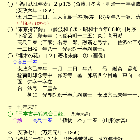
　◯『増訂武江年表』２ｐ175（斎藤月岑著・明治十一年稿成
　　（安政六年・1859）

　　〝五月二十三日、画人高島千春(称寿一郎)今年八十齢、
　　　〈「拍戸」は料亭〉

　◯『東京掃苔録』（藤波和子著・昭和十五年(1840)四月序
　　〝下谷区　願寿寺（南稲荷町一二五）真宗高田派

　　　高島千春（画家）名寿一郎、融斎と号す。土佐派の画を
　　　十二日歿。年八十。光邦院千春融居士〟

　◯『埋木の花』［２］著者未詳　①（画像）

◇高島千春
　画　

　　　安政六己未年十一月十二日　年八十　号　融斎　鼎湖　
　　　稲荷町雄念寺中　願寿寺　墓　卵塔四ツ目通　東向　高
　　　面　梵字一字在

　　　台　法号　三霊在

　　　　　初に　光即院釈千春宗融居士　安政六己未年十一月
　☆　刊年未詳

◯「日本古典籍総合目録」
（刊年未詳）
　　◇絵画
　高島千春画
『摺物画本』千春　(山形)素真画

　☆　安政七年（万延元年・1860）

　◯『続墓所一覧』写本　源氏楼若紫編　成立年未詳
