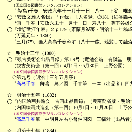
（国立国会図書館デジタルコレクション）
　　〝高(島)千春　安政六年十一月十一日　八十　下谷　唯念
　◯『安政文雅人名録』「付録」〔人名録〕②181（細谷義兵
　　〝画　千春【安政六未十一月十一日、寿八十、葬下谷雄念
　◯『増訂武江年表』２ｐ179（斎藤月岑著・明治十一年稿成
　　（万延元年・1860）

　　〝三月(ﾏﾏ)、画人高島千春卒す（八十一歳、薙髪して融斎
　☆　明治十三年（1880）

　◯『観古美術会出品目録』第1-9号（竜池会編　有隣堂　明治
　　（観古美術会（第一回）4月1日～5月30日　上野公園）

（国立国会図書館デジタルコレクション）
　　◇第九号（明治十三年五月序）

　　〝
高島千春
　舞扇　鳥ノ図　千春筆　一本（出品者）四方
　☆　明治十五年（1882）

　◯『内国絵画共進会　古画出品目録』（農商務省版・明治十
　　（内国絵画共進会（第一回）10月1日～11月20日　上野公
（国立国会図書館デジタルコレクション）
　　〝
高島千春
筆　中明月左右小督仲国図　三幅対（出品者）
　☆　明治十七年（1884）
