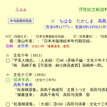
Ｔｏｐ
浮世絵文献資
☆ ちはる たかしま 高島
〔安永6年(1777) ～ 安政6年(1859)1
　※①〔目録ＤＢ〕：「日本古典籍総合目録」　　⑦〔狂歌書目〕：『狂

　　⑮〔漆山年表〕：『日本木版挿絵本年代順目録』

別称
水竹亭
〈文化13年『擁書漫筆』参照〉
　☆　文化十年（1813）

　◯『平安人物志』〔人名録〕①48（弄翰子編・文化十年十月
　　〝画　高嶋千春【字鼎湖、錦小路高倉西】高嶋寿一郎〟

　☆　文化十三年（1816）

◯「絵本年表」
（文化十三年刊）
　　　高島千春画

　　　『松屋棟梁集』高島千春縮写　文晁うつす　高田与清
　　　『擁書漫筆』　高島千春写　高田与清撰　⑮

　◯『松屋棟梁集』〔大成Ⅰ〕③160（高田与清著・文化十三年