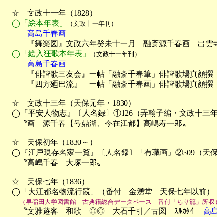
　☆　文政十一年（1828）

◯「絵本年表」
（文政十一年刊）
　　　高島千春画

　　　『舞楽図』文政六年癸未十一月　融斎源千春画　出雲寺
◯「絵入狂歌本年表」
（文政十一年刊）
　　　高島千春画

　　　『俳諧歌三友会』一帖「融斎千春筆」俳諧歌場真顔撰
　　　『四方廼巴流』　一帖「融斎千春画」俳諧歌場真顔撰　
　☆　文政十三年（天保元年・1830）

　◯『平安人物志』〔人名録〕①126（弄翰子編・文政十三年
　　〝画　源千春【号鼎湖、今在江都】高嶋寿一郎〟

　☆　天保初年（1830～）

　◯『江戸現存名家一覧』〔人名録〕「有職画」②309（天保
　　〝高嶋千春　大塚一郎〟

　☆　天保七年（1836）

　◯「大江都名物流行競」（番付　金湧堂　天保七年以前）

（早稲田大学図書館　古典籍総合データベース　番付「ちり籠」所収
　　〝文雅遊客　和歌　◎◎　大石千引／古図　ｽﾙｶﾀｲ　 
高