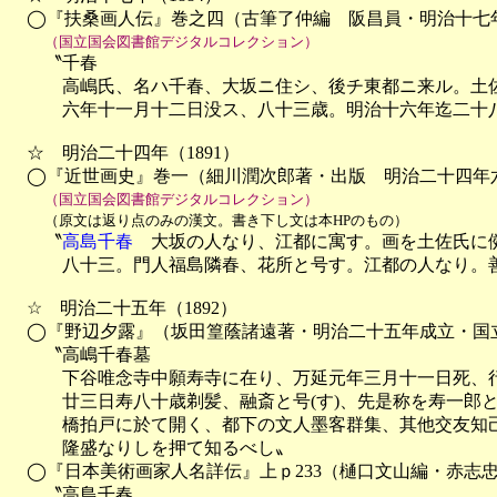
　◯『扶桑画人伝』巻之四（古筆了仲編　阪昌員・明治十七年
（国立国会図書館デジタルコレクション）
　　〝千春

　　　高嶋氏、名ハ千春、大坂ニ住シ、後チ東都ニ来ル。土佐
　　　六年十一月十二日没ス、八十三歳。明治十六年迄二十八
　☆　明治二十四年（1891）

　◯『近世画史』巻一（細川潤次郎著・出版　明治二十四年六
（国立国会図書館デジタルコレクション）
（原文は返り点のみの漢文。書き下し文は本HPのもの）
　　〝
高島千春
　大坂の人なり、江都に寓す。画を土佐氏に
　　　八十三。門人福島隣春、花所と号す。江都の人なり。善
　☆　明治二十五年（1892）

　◯『野辺夕露』（坂田篁蔭諸遠著・明治二十五年成立・国立国会図
　　〝高嶋千春墓

　　　下谷唯念寺中願寿寺に在り、万延元年三月十一日死、行
　　　廿三日寿八十歳剃髪、融斎と号(す)、先是称を寿一郎
　　　橋拍戸に於て開く、都下の文人墨客群集、其他交友知己
　　　隆盛なりしを押て知るべし〟

　◯『日本美術画家人名詳伝』上ｐ233（樋口文山編・赤志忠
　　〝高島千春
