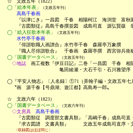
　☆　文政五年（1822）

◯「絵本年表」
（文政五年刊）
　　　高島千春画

　　　『以津にき』一昌図　千春　相陽柯江　海渕堂　富秋
　　　『古図類従』高島千春撰並図　成島司直　源弘賢跋　⑮
◯「絵入狂歌本年表」
（文政五年刊）
　　　水竹亭千春画

　　　『俳諧歌職人画讃合』水竹亭千春　森羅亭万象撰　　　
　　　『職人尽俳諧歌合』　千春画　森羅亭撰　西宮弥兵衛板
◯「国書データベース」
（文政五年刊）
　　◇地誌
　画工複数『伊豆日記』二巻「一昌図　千春　相陽
　　　　　　　　　　　　亀田綾瀬・大石千引・石川雅望序　
　◯『平安人物志』〔人名録〕①71（弄翰子編・文政五年七月
　　〝画　源千春【号鼎湖、遊江都】高島寿一郎〟

　☆　文政六年（1823）

◯「国書データベース」
（文政六年刊）
　　◇文房具
　高島千春画

　　　『古図類従　調度部文書具類』「高嶋千春」成島司直
　　　『求古図譜　文書具類』　　　文政五年成島司直序・
　　　〈収録図はほぼ同じ〉