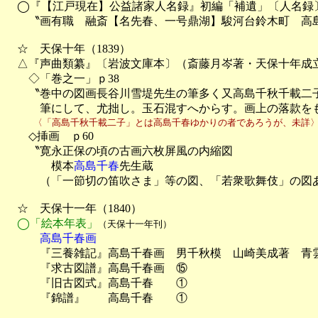
　◯『【江戸現在】公益諸家人名録』初編「補遺」〔人名録〕
　　〝画有職　融斎【名先春、一号鼎湖】駿河台鈴木町　高島
　☆　天保十年（1839）

　△『声曲類纂』〔岩波文庫本〕（斎藤月岑著・天保十年成立
　　◇「巻之一」ｐ38

　　〝巻中の図画長谷川雪堤先生の筆多く又高島千秋千載二子
　　　筆にして、尤拙し。玉石混すへからす。画上の落款を
　　　〈「高島千秋千載二子」とは高島千春ゆかりの者であろうが、未詳

　　◇挿画　ｐ60

　　〝寛永正保の頃の古画六枚屏風の内縮図

　　　　模本
高島千春
先生蔵

　　　（「一節切の笛吹さま」等の図、「若衆歌舞伎」の図あ
　☆　天保十一年（1840）

◯「絵本年表」
（天保十一年刊）
　　　高島千春画

　　　『三養雑記』高島千春画　男千秋模　山崎美成著　青雲
　　　『求古図譜』高島千春画　⑮

　　　『旧古図式』高島千春　　①

　　　『錦譜』　　高島千春　　①
