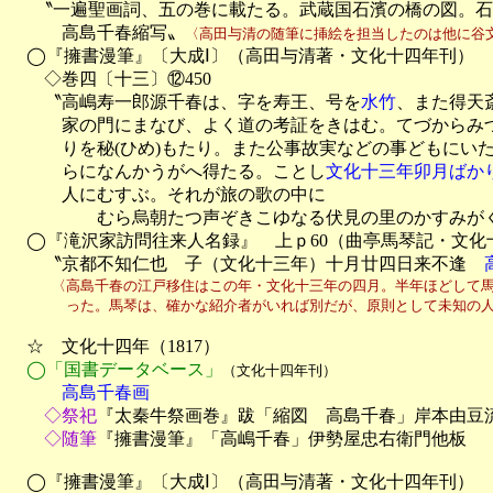
　  〝一遍聖画詞、五の巻に載たる。武蔵国石濱の橋の図。石
　　　高島千春縮写〟
〈高田与清の随筆に挿絵を担当したのは他に谷
　◯『擁書漫筆』〔大成Ⅰ〕（高田与清著・文化十四年刊）

　　◇巻四〔十三〕⑫450

　　〝高嶋寿一郎源千春は、字を寿王、号を
水竹
、また得天
　　　家の門にまなび、よく道の考証をきはむ。てづからみづ
　　　りを秘(ひめ)もたり。また公事故実などの事どもにい
　　　らになんかうがへ得たる。ことし
文化十三年卯月ばか
　　　人にむすぶ。それが旅の歌の中に

　　　　　むら烏朝たつ声ぞきこゆなる伏見の里のかすみがく
　◯『滝沢家訪問往来人名録』　上ｐ60（曲亭馬琴記・文化
　　〝京都不知仁也　子（文化十三年）十月廿四日来不逢　
　　　〈高島千春の江戸移住はこの年・文化十三年の四月。半年ほどして馬
　　　　った。馬琴は、確かな紹介者がいれば別だが、原則として未知の
　☆　文化十四年（1817）

◯「国書データベース」
（文化十四年刊）
　　　高島千春画
　　◇祭祀
『太秦牛祭画巻』跋「縮図　高島千春」岸本由豆
　　◇随筆
『擁書漫筆』「高嶋千春」伊勢屋忠右衛門他板

　◯『擁書漫筆』〔大成Ⅰ〕（高田与清著・文化十四年刊）
