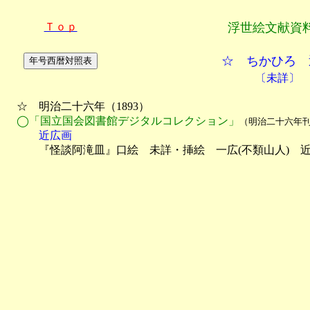
Ｔｏｐ
浮世絵文献資
☆ ちかひろ 
〔未詳〕
　☆　明治二十六年（1893）

◯「国立国会図書館デジタルコレクション」
（明治二十六年
　　　近広画