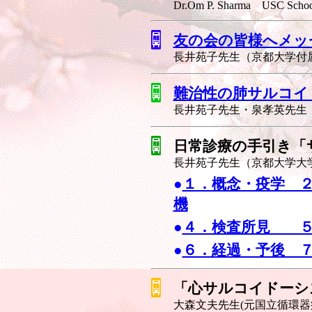
Dr.Om P. Sharma USC School
友の会の皆様へメッ
長井苑子先生（京都大学付
難治性の肺サルコイ
長井苑子先生・泉孝英先生
日常診療の手引き「
長井苑子先生（京都大学大
●
１．概念・疫学 
機
●
４．検査所見 ５
●
６．経過・予後 
「心サルコイドーシ
大森文夫先生(元国立循環器