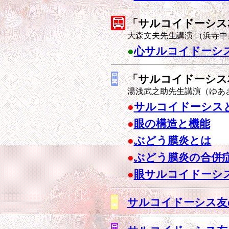
「サルコイドーシス
大森文夫先生講演 （浜寺中
●
心サルコイドーシ
「サルコイドーシス
湯浅武之助先生講演（ゆあ
●
サルコイドーシス
●
眼の構造と機能
●
ぶどう膜炎とは
●
ぶどう膜炎の合併
●
眼サルコイドーシ
サルコイドーシス友