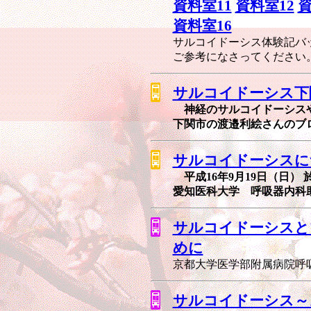
資料室11
資料室12
資
資料室16
サルコイドーシス体験記バ
ご参考になさってください
サルコイドーシス下
神経のサルコイドーシスや
下関市の渡邉利絵さんのブ
サルコイドーシスに
平成16年9月19日（日）
愛知医科大学 呼吸器内科
サルコイドーシスと
めに
京都大学医学部附属病院呼
サルコイドーシス～