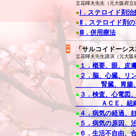
立花暉夫先生（元大阪府立
●
Ⅰ．ステロイド剤治
●
Ⅱ．ステロイド剤の
●
Ⅲ．併用療法
「サルコイドーシス
立花暉夫先生講演（元大阪
●
１．概要、眼、皮
●
２．脳、心臓、リ
腎臓、胃腸、骨
●
３．検査、心電図
ＡＣＥ、組織検
●
４．病気の経過、
●
５．病気の原因、
●
６．生活不自由、