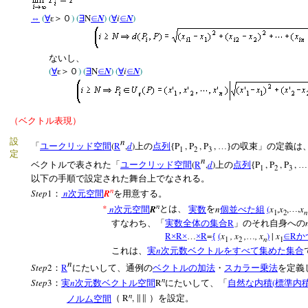
(
)
(
N
N
)
(
i
N
)
⇔
∀
ε＞０
∃
∈
∀
∈
ないし、
(
)
(
N
N
)
(
i
N
)
∀
ε＞０
∃
∈
∀
∈
（ベクトル表現）
n
設
(
R
,
d
)
P
, P
, P
,
「
ユークリッド空間
上の
点列
{
…}の収束」の定義は
1
2
3
定
n
(
R
,
d
)
P
, P
, P
,
ベクトルで表された「
ユークリッド空間
上の
点列
{
…
1
2
3
以下の手順で設定された舞台上でなされる。
n
Step
1
n
R
：
次元空間
を用意する。
n
*
n
R
n
(
x
,
x
,
,
x
次元空間
とは、
実数
を
個並べた組
…
n
1
2
R
すなわち、「
実数全体の集合
」のそれ自身への
R
R
R
=
(
x
, x
,
, x
)
|
x
R
×
×
…
×
{
…
∈
か
n
1
2
1
n
これは、
実
次元数ベクトルをすべて集めた集合
n
Step
2
R
：
にたいして、通例の
ベクトルの加法
・
スカラー乗法
を定義
n
Step
3
n
R
(
：
実
次元数ベクトル空間
にたいして、「
自然な内積
標準内
n
R
,
ノルム空間
（
∥∥
）を設定。