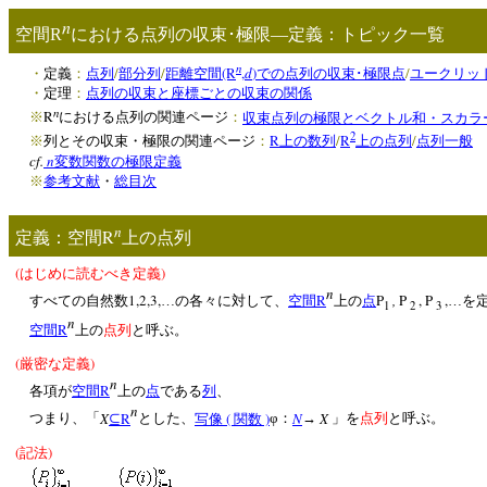
n
空間
R
における点列の収束･極限―定義：トピック一覧
n
/
/
(R
,
d
)
/
・
定義
：
点列
部分列
距離空間
での点列の収束･極限点
ユークリッ
・
定理
：
点列の収束と座標ごとの収束の関係
n
R
※
における点列の関連ページ
：
収束点列の極限とベクトル和・スカラ
2
R
/
R
/
※
列とその収束・極限の関連ページ
：
上の数列
上の点列
点列一般
cf.
n
変数関数の極限定義
※
参考文献
・
総目次
n
R
定義：空間
上の点列
(
)
はじめに読むべき定義
n
1,2,3,
R
P
,
P
, P
,
すべての自然数
…の各々に対して、
空間
上の
点
…を
1
2
3
n
R
空間
上の
点列
と呼ぶ。
(
)
厳密な定義
n
R
各項が
空間
上の
点
である
列
、
n
X
R
(
)
N
X
つまり、「
⊆
とした、
写像
関数
φ：
→
」を
点列
と呼ぶ。
(
)
記法