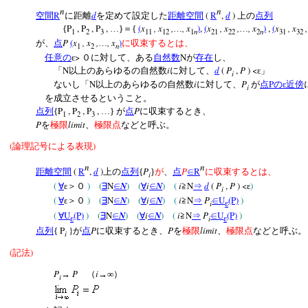
n
n
R
d
(
R
,
d
)
空間
に距離
を定めて設定した
距離空間
上の
点列
P
, P
, P
,
(
x
, x
,
, x
)
,
(
x
, x
,
, x
)
,
(
x
, x
,
{
…}＝{
…
…
n
n
1
2
3
11
12
1
21
22
2
31
32
P
(
x
, x
,
, x
)
が、
点
…
に収束するとは、
n
1
2
>
N
任意の
ε
０に対して、ある
自然数
が
存在
し、
N
i
d
(
P
,
P
) <
「
以上のあらゆるの自然数
に対して、
ε」
i
N
i
P
P
ないし「
以上のあらゆるの自然数
に対して、
が
点
のε近傍
i
を成立させるということ。
P
, P
, P
,
P
点列
{
…}
が
点
に収束するとき、
1
2
3
P
limit
を
極限
、
極限点
などと呼ぶ。
(
)
論理記号による表現
n
n
(
R
,
d
)
P
P
R
距離空間
上の
点列
{
}
が
、
点
∈
に収束するとは、
i
(
)
(
N
N
)
(
i
N
)
(
i
N
d
(
P
,
P
) <
)
∀
ε＞０
∃
∈
∀
∈
≧
⇒
ε
i
(
)
(
N
N
)
(
i
N
)
(
i
N
P
U
(P)
)
∀
ε＞０
∃
∈
∀
∈
≧
⇒
∈
i
ε
(
U
(P)
)
(
N
N
)
(
i
N
)
(
i
N
P
U
(P)
)
∀
∃
∈
∀
∈
≧
⇒
∈
i
ε
ε
P
}
P
P
limit
点列
{
が
点
に収束するとき、
を
極限
、
極限点
などと呼ぶ。
i
(
)
記法
P
P
i
→
（
→∞）
i