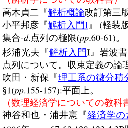
高木貞二『
解析概論
改訂第三
I
(
小平邦彦『
解析入門
』
軽装
d
pp
-
.
(
.60-61)
集合
点列の極限
。
I
杉浦光夫『
解析入門
』岩波書
点列について。収束定義の論
吹田・新保『
理工系の微分積
pp
1(
.155-157):
§
平面上。
（数理経済学についての教科
神谷和也・浦井憲『
経済学の