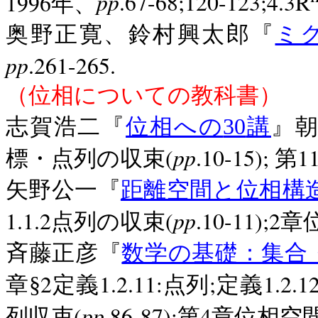
pp
1996
.67-68;120-123;4.3R
年、
奥野正寛、鈴村興太郎『
ミ
pp
.261-265.
（位相についての教科書）
志賀浩二『
位相への
30
講
』
pp
(
.10-15);
1
標・点列の収束
第
矢野公一『
距離空間と位相構
pp
1.1.2
(
.10-11);2
点列の収束
章
斉藤正彦『
数学の基礎：集合
2
1.2.11:
;
1.2.1
章§
定義
点列
定義
pp
(
.86-87);
4
列収束
第
章位相空