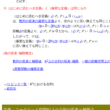
と記す。
※（はじめに読むべき定義）と（厳密な定義）は同じもの
d
(
P
, P
)
０
(
i
)
（はじめに読むべき定義）
→
→∞
i
は、
数列の収束の厳密な定義
より、次のように言い換えても同じこ
(
>
０
) (
N
N
)
(
i
N
)
(
i
N
|
d
(
P
, P
)
０
|
<
)
∀
ε
∃
∈
∀
∈
≧
⇒
－
ε
i
d
d
(
P
, P
)
０
|
d
(
P
, P
)
０
|
<
d
(
P
距離
の定義より、
≧
だから、
－
ε
⇔
i
i
I
(1)
したがって、
は、
(
>
０
) (
N
N
)
(
i
N
)
(
i
N
d
(
P
, P
)<
)
（厳密な定義）
∀
ε
∃
∈
∀
∈
≧
⇒
ε
i
に言い換えても同じこと。
(
他の収束･極限概念
)
2
R
数列の収束と極限値
、
上の点列の収束･極限
、
一般の距離空間上の
n
変数関数の極限定義
n
[
R
]
→
トピック一覧
：
における点列
→
総目次
n
R
定義：ユークリッド空間
上の点列の収束と極限点