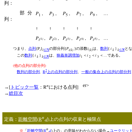
列：
P
,
P
,
P
,
P
,
P
,
…
部分
1
3
5
7
9
列：
↑
↑
↑
↑
↑
P
,
P
,
P
,
P
,
P
,
…
(
1
)
(
2
)
(
3
)
(
4
)
(
5
)
i
i
i
i
i
P
P
i
i
}
つまり、
点列
{
}
の部分列{
}の添数
は、
数列
{
と
i
N
i
i(k)
k
k
k
∈
N
∈
(
)
i
}
i
i
i
この
数列
{
は、
狭義単調増加
＜
＜
＜…である。
N
k
k
∈
1
2
3
(
)
他の点列の部分列
2
R
数列の部分列
上の点列の部分列
、
一般の集合上の点列の部分列
、
n
er>
[
R
]
→
トピック一覧
：
における点列
→
総目次
n
(
,
d
)
定義：
距離空間
R
上の点列の収束と極限点
n
(
,
d
)
※
「
距離空間
R
上の」の意味がわからない場合→
ユークリッ