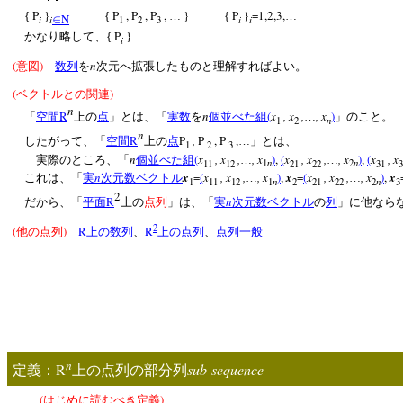
P
}
P
, P
, P
,
}
P
}
=1,2,3,
{
{
…
{
…
N
i
i
i
i
∈
1
2
3
P
}
かなり略して、{
i
(
)
n
意図
数列
を
次元へ拡張したものと理解すればよい。
(
)
ベクトルとの関連
n
R
n
(
x
, x
,
, x
)
「
空間
上の
点
」とは、「
実数
を
個並べた組
…
」のこと。
n
1
2
n
R
P
,
P
, P
,
したがって、「
空間
上の
点
…」とは、
1
2
3
n
(
x
, x
,
, x
)
,
(
x
, x
,
, x
)
,
(
x
, x
実際のところ、「
個並べた組
…
…
n
n
11
12
1
21
22
2
31
n
x
=
(
x
, x
,
, x
)
,
x
=
(
x
, x
,
, x
)
,
x
これは、「
実
次元数ベクトル
…
…
n
n
1
11
12
1
2
21
22
2
3
2
R
n
だから、「
平面
上の
点列
」は、「
実
次元数ベクトル
の
列
」に他なら
2
(
)
R
R
他の点列
上の数列
、
上の点列
、
点列一般
n
R
sub-sequence
定義：
上の点列の部分列
(
)
はじめに読むべき定義