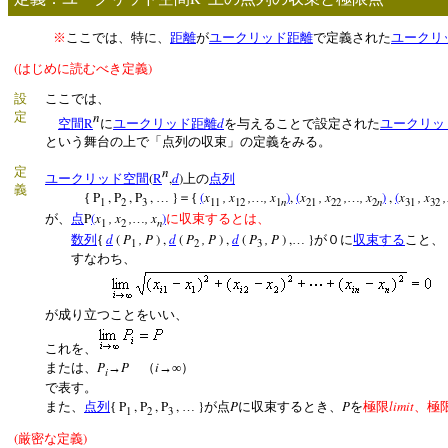
※
ここでは、特に、
距離
が
ユークリッド距離
で定義された
ユークリ
(
)
はじめに読むべき定義
設
ここでは、
n
定
R
d
空間
に
ユークリッド距離
を与えることで設定された
ユークリッ
という舞台の上で「点列の収束」の定義をみる。
n
定
(
R
,
d
)
ユークリッド空間
上の
点列
義
P
, P
, P
,
}
(
x
, x
,
, x
)
,
(
x
, x
,
, x
)
,
(
x
, x
,
{
…
＝{
…
…
n
n
1
2
3
11
12
1
21
22
2
31
32
P
(
x
, x
,
, x
)
が、
点
…
に収束するとは、
n
1
2
d
(
P
, P
) ,
d
(
P
, P
) ,
d
(
P
, P
) ,
}
数列
{
…
が０に
収束する
こと
1
2
3
すなわち、
が成り立つことをいい、
これを、
P
P
i
または、
→
（
→∞）
i
で表す。
P
, P
, P
,
}
P
P
limit
また、
点列
{
…
が点
に収束するとき、
を
極限
、極
1
2
3
(
)
厳密な定義