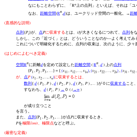
n
R
なにもことわらずに、「
上の点列」といえば、それは「ユ
n
(
,
d
)
なお、
距離空間
R
は、ユークリッド空間の一般化。→
距
(
)
直感的な説明
P
P
i
点列
{
}が、
点
に収束する
とは、
が大きくなるにつれて、
点列
を
i
しかし、この「近づく」とは、どういうことなのか―よく考えてみ
これについて明確化するために、点列の収束は、次のように、少々
(
)
はじめによむべき定義
n
n
R
d
(
R
,
d
)
空間
に距離
を定めて設定した
距離空間
上の
点列
P
, P
, P
,
(
x
, x
,
, x
)
,
(
x
, x
,
, x
)
,
(
x
, x
,
{
…}＝{
…
…
n
n
1
2
3
11
12
1
21
22
2
31
32
P
(
x
, x
,
, x
)
が、
点
…
に収束するとは、
n
1
2
d
(
P
, P
) ,
d
(
P
, P
) ,
d
(
P
, P
) ,
}
数列
{
…
が０に
収束する
こと
1
2
3
d
(
P
, P
)
(
i
)
すなわち、
→
０
→∞
i
が成り立つこと
を言う。
P
, P
, P
,
P
また、
点列
{
…}が点
に収束するとき、
1
2
3
P
limit
を
極限
、極限点
などと呼ぶ。
(
)
厳密な定義