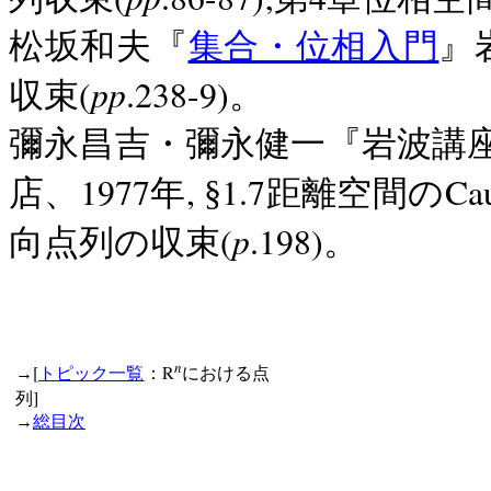
松坂和夫『
集合・位相入門
』
pp
(
.238-9)
収束
。
彌永昌吉・彌永健一『岩波
1977
,
1.7
Ca
店、
年
§
距離空間の
p
(
.198)
向点列の収束
。
n
[
R
→
トピック一覧
：
における点
]
列
→
総目次