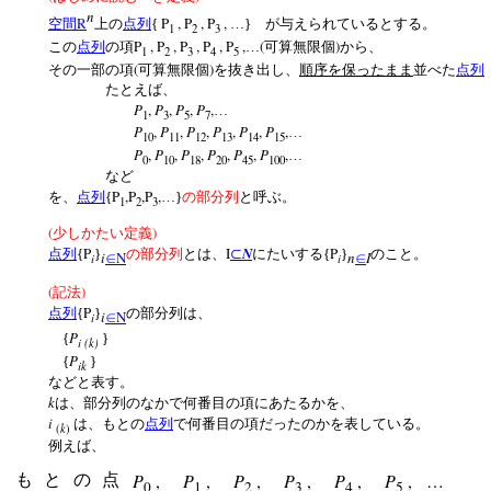
n
R
P
, P
, P
,
空間
上の
点列
{
…} が与えられているとする。
1
2
3
P
,
P
,
P
,
P
,
P
,
(
)
この
点列
の項
…
可算無限個
から、
1
2
3
4
5
(
)
その一部の項
可算無限個
を抜き出し、
順序を保ったまま
並べた
点列
たとえば、
P
,
P
,
P
,
P
,
…
1
3
5
7
P
,
P
,
P
,
P
,
P
,
P
,
…
10
11
12
13
14
15
P
,
P
,
P
,
P
,
P
,
P
,
…
0
10
18
20
45
100
など
P
,P
,P
,
を、
点列
{
…}
の部分列
と呼ぶ。
1
2
3
(
)
少しかたい定義
P
I
N
P
点列
{
}
の部分列
とは、
⊂
にたいする{
}
のこと。
i
N
n
I
i
i
∈
∈
(
)
記法
P
点列
{
}
の部分列は、
i
N
i
∈
P
{
}
i (k)
P
{
}
ik
などと表す。
k
は、部分列のなかで何番目の項にあたるかを、
i
は、もとの
点列
で何番目の項だったのかを表している。
k
(
)
例えば、
P
,
P
,
P
,
P
,
P
,
P
,
…
もとの点
0
1
2
3
4
5