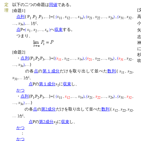
定
以下の二つの命題は
同値
である。
[
[
1]
理
命題
P
,P
,P
,
={
(
x
, x
,
, x
)
,
(
x
, x
,
, x
)
,
(
x
, x
,
点列
{
…}
…
…
n
n
1
2
3
11
12
1
21
22
2
31
32
, x
)
,
}
…
…
が、
n
3
P=
(
x
, x
,
, x
)
点
…
へ
収束
する。
n
1
2
つまり、
[
2]
命題
P
,P
,P
,
={
(
x
, x
,
, x
)
,
(
x
, x
,
, x
)
,
(
x
, x
,
・
点列
{
…}
…
…
n
n
1
2
3
11
12
1
21
22
2
31
32
, x
)
,
…
…}
n
3
x
, x
,
の各
点
の
第１成分
だけを取り出して並べた
数列
{
11
21
x
,
}
…
が、
31
P
x
点
の
第１成分
に
収束
し、
1
かつ
P
,P
,P
,
={
(
x
,
x
,
, x
)
,
(
x
,
x
,
, x
)
,
(
x
,
x
,
・
点列
{
…}
…
…
n
n
1
2
3
11
12
1
21
22
2
31
32
, x
)
,
…
…}
n
3
2
x
, x
,
x
,
の各
点
の
第
成分
だけを取り出して並べた
数列
{
12
22
32
}
…
が、
P
2
x
点
の
第
成分
に
収束
し、
2
かつ
：
かつ