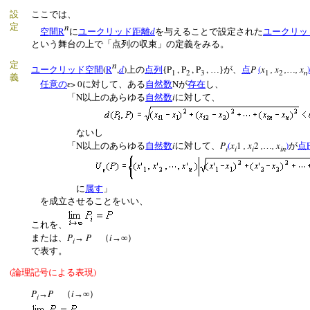
設
ここでは、
n
定
R
d
空間
に
ユークリッド距離
を与えることで設定された
ユークリッ
という舞台の上で「点列の収束」の定義をみる。
n
定
(
R
,
d
)
P
, P
, P
,
P
(
x
, x
,
, x
)
ユークリッド空間
上の
点列
{
…}が、
点
…
n
1
2
3
1
2
義
> 0
N
任意の
ε
に対して、ある
自然数
が
存在
し、
N
i
「
以上のあらゆる
自然数
に対して、
ないし
N
i
P
(
x
1
, x
2
,
, x
)
「
以上のあらゆる
自然数
に対して、
…
が
点
i
i
i
in
に
属す
」
を成立させることをいい、
これを、
P
P
i
または、
→
（
→∞）
i
で表す。
(
)
論理記号による表現
P
P
i
→
（
→∞）
i