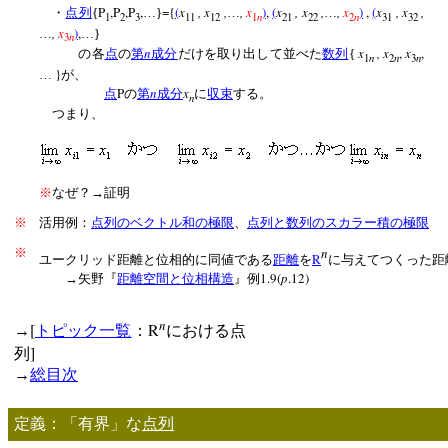
P
,P
,P
,
={
(
x
, x
,
,
x
)
,
(
x
, x
,
,
x
)
,
(
x
, x
,
・
点列
{
…}
…
…
n
n
1
2
3
11
12
1
21
22
2
31
32
,
x
)
,
…
…}
n
3
n
x
, x
,
x
,
の各
点
の
第
成分
だけを取り出して並べた
数列
{
n
n
n
1
2
3
}
…
が、
P
n
x
点
の
第
成分
に
収束
する。
n
つまり、
※
なぜ？→証明
※
活用例：
点列のベクトル和の極限
、
点列と数列のスカラー積の極限
n
※
R
ユークリッド距離と位相的に同値である
距離
を
に与えてつくった距
1.9(
p
.12)
→矢野『
距離空間と位相構造
』例
n
[
R
→
トピック一覧
：
における点
]
列
→
総目次
定義：「有界」な
点列