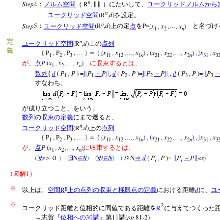
n
Step
4
R
,
：
ノルム空間
（
∥∥
）にたいして、
ユークリッドノルムから
n
(R
,
d
)
ユークリッド空間
を設定。
n
Step
5
(R
,
d
)
P=
(
x
, x
,
, x
)
：
ユークリッド空間
上の定
点
を
…
と名づ
n
1
2
n
定
(R
,
d
)
ユークリッド空間
上の
点列
義
P
, P
, P
,
}
{
(
x
, x
,
, x
)
,
(
x
, x
,
, x
)
,
(
x
, x
{
…
＝
…
…
n
n
1
2
3
11
12
1
21
22
2
31
3
P
(
x
, x
,
, x
)
が
、
点
…
に収束するとは、
n
1
2
d
(
P
, P
) =
P
P
,
d
(
P
, P
)=
P
P
,
d
(
P
, P
)=
P
数列
{
∥
－
∥
∥
－
∥
∥
1
1
2
2
3
3
すなわち、
が成り立つこと、をいう。
数列
の
収束の定義
にまで遡ると、
n
(R
,
d
)
ユークリッド空間
上の
点列
P
, P
, P
,
}
{
(
x
, x
,
, x
)
,
(
x
, x
,
, x
)
,
(
x
, x
{
…
＝
…
…
n
n
1
2
3
11
12
1
21
22
2
31
3
P
(
x
, x
,
, x
)
が
、
点
…
に収束するとは、
n
1
2
(
)
(
N
N
)
(
i
N
)
(
i
N
d
(
P
, P
)=
P
P
<
)
∀
ε＞０
∃
∈
∀
∈
≧
⇒
∥
－
∥
ε
i
i
1
（図解
）
n
※
R
d
以上は、
空間
上の点列の収束と極限点の定義
における距離
に、
ユ
2
※
R
ユークリッド距離と位相的に同値である距離を
に与えてつくった
30
11
(
pp
.81-2)
→志賀『
位相への
講
』第
講