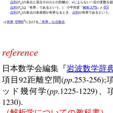
P
(0,0)
n
・
点列
{
}の各点と原点Ｏ
との距離が、
によらない一定の実数を超
n
P
[
I
p
.
65
]
点列
{
}は「有界」であるという。
小平邦彦『
解析入門
』
n
P
・
点列
{
}の各点の各座標が有界なるとき、
点列
が有界であるという
n
n
cf
.
,
有界
空間
R
における
「有界」な点集合
reference
日本数学会編集『
岩波数学辞
pp
92
(
.253-256);
項目
距離空間
pp
(
.1225-1229)
ッド幾何学
、
1230).
（解析学についての教科書）