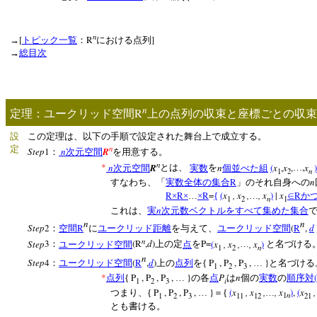
n
[
R
]
→
トピック一覧
：
における点列
→
総目次
n
R
定理：ユークリッド空間
上の点列の収束と座標ごとの収
設
この定理は、以下の手順で設定された舞台上で成立する。
n
定
Step
1
n
R
：
次元空間
を用意する。
n
*
n
R
n
(
x
,
x
,
,
x
)
次元空間
とは、
実数
を
個並べた組
…
n
1
2
R
n
すなわち、「
実数全体の集合
」のそれ自身への
R
R
R
=
(
x
, x
,
, x
)
|
x
R
×
×
…
×
{
…
∈
か
n
1
2
1
n
これは、
実
次元数ベクトルをすべて集めた集合
n
n
Step
2
R
(
R
,
d
：
空間
に
ユークリッド距離
を与えて、
ユークリッド空間
n
Step
3
(R
,
d
)
P=
(
x
, x
,
, x
)
：
ユークリッド空間
上の定
点
を
…
と名づける
n
1
2
n
Step
4
(
R
,
d
)
P
, P
, P
,
}
：
ユークリッド空間
上の
点列
を{
…
と名づける
1
2
3
*
P
, P
, P
,
}
P
n
(
点列
{
…
の各
点
は
個の
実数
の
順序対
i
1
2
3
P
, P
, P
,
}
(
x
, x
,
, x
)
,
(
x
,
つまり、{
…
＝{
…
n
1
2
3
11
12
1
21
とも書ける。