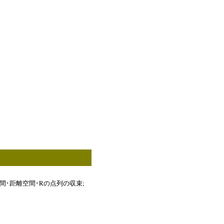
R
;
間･距離空間･
の点列の収束