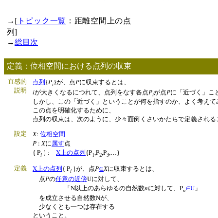
[
→
トピック一覧
：距離空間上の点
]
列
→
総目次
定義：位相空間における点列の収束
P
P
直感的
点列
{
}が、点
に収束するとは、
i
説明
i
P
P
が大きくなるにつれて、点列をなす各点
が点
に「近づく」こ
i
しかし、この「近づく」ということが何を指すのか、よく考えて
この点を明確化するために、
点列の収束は、次のように、少々面倒くさいかたちで定義される
X
:
設定
位相空間
P
:
X
に
属す
点
P
} :
X
P
,P
,P
,
{
上の点列
{
…}
i
1
2
3
X
P
}
P
X
定義
上の点列
{
が、点
∈
に収束するとは、
i
P
U
点
の
任意の
近傍
に対して、
N
n
P
U
「
以上のあらゆるの自然数
に対して、
∈
」
n
N
を成立させる自然数
が、
少なくとも一つは存在する
ということ。