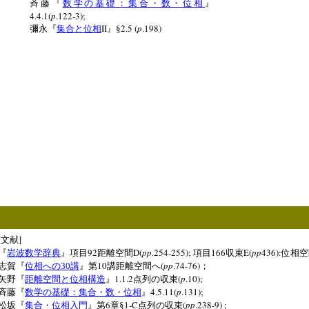
斉藤『
数学の基礎：集合・数・位相
』
4.4.1(
p
.122-3);
II
2.5 (
p
.198)
彌永『
集合と位相
』§
[
]
文献
92
D(
pp
.254-255);
166
E(
pp
436):
『
岩波数学辞典
』項目
距離空間
項目
収束
位相空
10
(
pp
.74-76)
志賀『
位相への
30
講
』第
講距離空間へ
；
1.1.2
(
p
.10);
矢野『
距離空間と位相構造
』
点列の収束
4.5.11(
p
.131);
斉藤『
数学の基礎：集合・数・位相
』
6
1-C
(
pp
.238-9) ;
松坂『
集合・位相入門
』第
章§
点列の収束