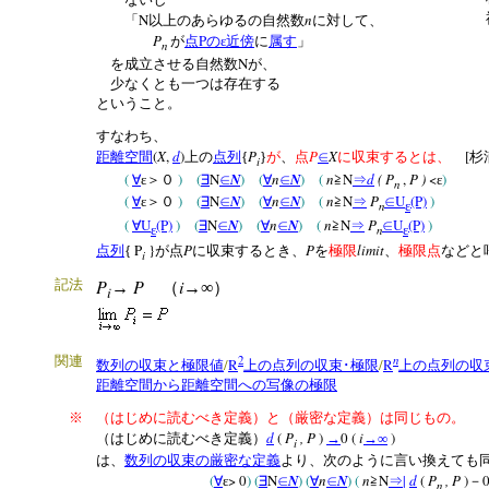
N
n
「
以上のあらゆるの自然数
に対して、
P
P
が
点
のε近傍
に
属す
」
n
N
を成立させる自然数
が、
少なくとも一つは存在する
ということ。
すなわち、
(
X
,
d
)
P
P
X
[
距離空間
上の
点列
{
}
が
、
点
∈
に収束するとは、
杉
i
(
)
(
N
N
)
(
n
N
)
(
n
N
d
( P
,
P )
<
)
∀
ε＞０
∃
∈
∀
∈
≧
⇒
ε
n
(
)
(
N
N
)
(
n
N
)
(
n
N
P
U
(P)
)
∀
ε＞０
∃
∈
∀
∈
≧
⇒
∈
n
ε
(
U
(P)
)
(
N
N
)
(
n
N
)
(
n
N
P
U
(P)
)
∀
∃
∈
∀
∈
≧
⇒
∈
n
ε
ε
P
}
P
P
limit
点列
{
が点
に収束するとき、
を
極限
、
極限点
などと
i
P
P
i
記法
→
（
→∞）
i
n
関連
2
/
R
/
R
数列の収束と極限値
上の点列の収束･極限
上の点列の収
距離空間から距離空間への写像の極限
※
（はじめに読むべき定義）と（厳密な定義）は同じもの。
d
(
P
, P
)
0 (
i
)
（はじめに読むべき定義）
→
→∞
i
は、
数列の収束の厳密な定義
より、次のように言い換えても
(
> 0
) (
N
N
)
(
n
N
)
(
n
N
|
d
(
P
, P
)
∀
ε
∃
∈
∀
∈
≧
⇒
－
n