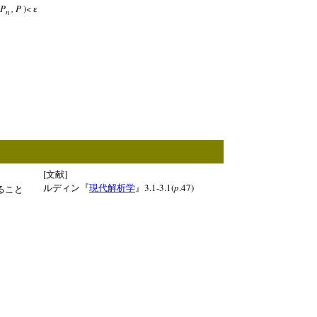
P
, P
)<
ε
n
[
]
文献
3.1-3.1(
p
.47)
ルディン『
現代解析学
』
ること