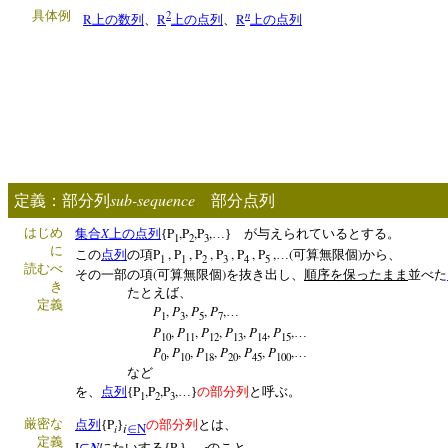
n
具体例
2
R
R
R
上の数列
、
上の点列
、
上の点列
sub-sequence
定義：部分列
部分点列
X
P
,P
,P
,
はじめ
集合
上の点列
{
…} が与えられているとする。
1
2
3
に
P
,
P
,
P
,
P
,
P
,
P
,
(
)
この
点列
の項
…
可算無限個
から、
1
1
2
3
4
5
読むべ
(
)
その一部の項
可算無限個
を抜き出し、
順序を保ったまま
並べた
き
たとえば、
定義
P
,
P
,
P
,
P
,
…
1
3
5
7
P
,
P
,
P
,
P
,
P
,
P
,
…
10
11
12
13
14
15
P
,
P
,
P
,
P
,
P
,
P
,
…
0
10
18
20
45
100
など
P
,P
,P
,
を、
点列
{
…}
の部分列
と呼ぶ。
1
2
3
P
厳密な
点列
{
}
の部分列
とは、
i
N
i
∈
定義
I
N
P
⊂
にたいする{
}
のこと。