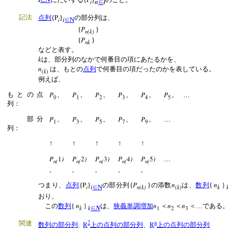
n
I
i
∈
P
記法
点列
{
}
の部分列は、
i
N
i
∈
P
{
}
n(k)
P
{
}
nk
などと表す。
k
は、部分列のなかで何番目の項にあたるかを、
n
は、もとの
点列
で何番目の項だったのかを表している
k
(
)
例えば、
P
,
P
,
P
,
P
,
P
,
P
,
…
もとの点
0
1
2
3
4
5
列：
P
,
P
,
P
,
P
,
P
,
…
部分
1
3
5
7
9
列：
↑
↑
↑
↑
↑
P
1
)
P
2
)
P
3
)
P
4
)
P
5
)
…
n(
n(
n(
n(
n(
,
,
,
,
,
P
P
n
n
}
つまり、
点列
{
}
の部分列{
}の添数
は、
数列
{
i
N
i
n(k)
k
k
∈
(
)
おり、
n
}
n
n
n
この
数列
{
は、
狭義単調増加
＜
＜
＜…である
N
k
k
∈
1
2
3
2
n
関連
R
R
数列の部分列
上の点列の部分列
、
上の点列の部分列
、