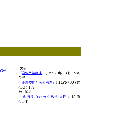
[
]
文献
点列
58-D
(
p
.158);
『
岩波数学辞典
』項目
族・列
矢野
1.1.2
『
距離空間と位相構造
』
点列の収束
(
pp
.10-11);
神谷浦井
4.3
『
経済学のための数学入門
』
節
(
p
.
;
141)