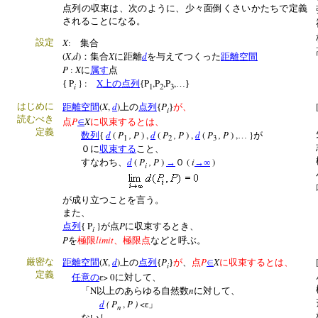
点列の収束は、次のように、少々面倒くさいかたちで定義
されることになる。
X
:
設定
集合
(
X
,
d
)
X
d
：集合
に距離
を与えてつくった
距離空間
P
:
X
に
属す
点
P
} :
X
P
,P
,P
,
{
上の点列
{
…}
i
1
2
3
(
X
,
d
)
P
はじめに
距離空間
上の
点列
{
}
が、
i
読むべき
P
X
点
∈
に収束するとは、
定義
d
(
P
, P
) ,
d
(
P
, P
) ,
d
(
P
, P
) ,
}
数列
{
…
が
1
2
3
０に
収束する
こと、
d
(
P
, P
)
(
i
)
すなわち、
→
０
→∞
i
が成り立つことを言う。
また、
P
}
P
点列
{
が点
に収束するとき、
i
P
limit
を
極限
、極限点
などと呼ぶ。
(
X
,
d
)
P
P
X
厳密な
距離空間
上の
点列
{
}
が
、
点
∈
に収束するとは、
i
定義
> 0
任意の
ε
に対して、
N
n
「
以上のあらゆる自然数
に対して、
d
( P
,
P )
<
ε」
n
ないし