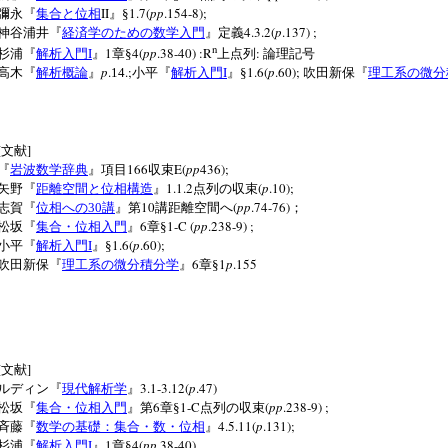
II
1.7(
pp
.154-8);
彌永『
集合と位相
』§
4.3.2(
p
.137) ;
神谷浦井『
経済学のための数学入門
』定義
n
I
1
4(
pp
.38-40) :R
:
杉浦『
解析入門
』
章§
上点列
論理記号
p
.
.;
I
1.6(
p
.60);
高木『
解析概論
』
14
小平『
解析入門
』§
吹田新保『
理工系の微分
[
]
文献
166
E(
pp
436);
『
岩波数学辞典
』項目
収束
1.1.2
(
p
.10);
矢野『
距離空間と位相構造
』
点列の収束
10
(
pp
.74-76)
志賀『
位相への
30
講
』第
講距離空間へ
；
6
1-C (
pp
.238-9) ;
松坂『
集合・位相入門
』
章§
I
1.6(
p
.60);
小平『
解析入門
』§
6
1
p
.155
吹田新保『
理工系の微分積分学
』
章§
[
]
文献
3.1-3.12(
p
.47)
ルディン『
現代解析学
』
6
1-C
(
pp
.238-9) ;
松坂『
集合・位相入門
』第
章§
点列の収束
4.5.11(
p
.131);
斉藤『
数学の基礎：集合・数・位相
』
I
1
4(
pp
.38-40)
杉浦『
解析入門
』
章§