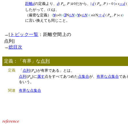
d
d
(
P
, P
)
0
|
d
(
P
, P
)
0
|
<
d
(
距離
の定義より、
≧
だから、
－
ε
⇔
n
n
(1)
したがって、
は、
(
>0
) (
N
N
)
(
n
N
)
(
n
N
d
(
P
, P
)<
)
（厳密な定義）
∀
ε
∃
∈
∀
∈
≧
⇒
ε
n
に言い換えても同じこと。
[
→
トピック一覧
：距離空間上の
]
点列
→
総目次
定義：「有界」な
点列
P
定義
「
点列
{
}が有界である」とは、
n
P
点列
{
}に
属す
点をすべてあつめた
点集合
が、
有界な点集合
であ
n
をいう。
関連
有界な点集合
reference