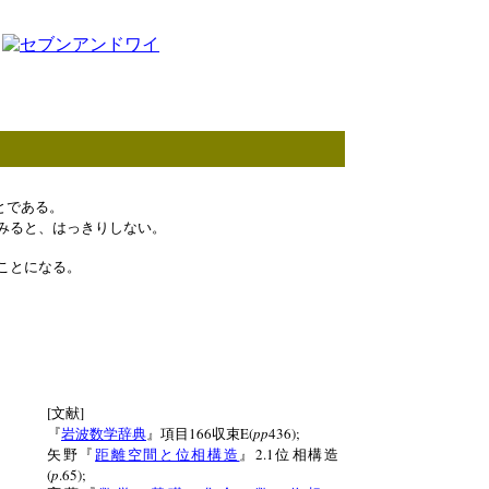
とである。
みると、はっきりしない。
ことになる。
[
]
文献
166
E(
pp
436);
『
岩波数学辞典
』項目
収束
2.1
矢野『
距離空間と位相構造
』
位相構造
(
p
.65);