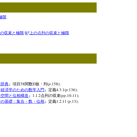
極限
n
/
R
の収束と極限
上の点列の収束と極限
58
D
(
p
.158);
学辞典
』項目
関数
族・列
4.3.1(
p
.136);
『
経済学のための数学入門
』定義
1.1.2
(
pp
.10-11);
離空間と位相構造
』
点列の収束
1.2.11 (
p
.13);
学の基礎：集合・数・位相
』定義