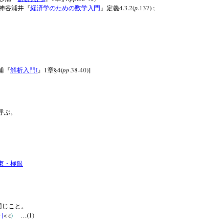
4.3.2(
p
.137) ;
神谷浦井『
経済学のための数学入門
』定義
I
1
4(
pp
.38-40)]
浦『
解析入門
』
章§
呼ぶ。
束・極限
同じこと。
0
|
<
)
(1)
ε
…