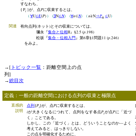
すなわち、
P
}
P
{
が、点
に収束するとは、
i
(
U
U
(
P
)
)
(
N
N
)
(
n
N
)
(
n
N
P
U
)
∀
∈
∃
∈
∀
∈
≧
⇒
∈
n
(
)
関連
有向点列
ネット
とその収束については、
II
2.5 (
p
.198)
彌永『
集合と位相
』§
6
1
11 (
p
.246)
松坂『
集合・位相入門
』第
章§
問題
をみよ。
[
→
トピック一覧
：距離空間上の点
]
列
→
総目次
定義：一般の距離空間における点列の収束と極限点
P
P
直感的
点列
{
}が、点
に収束するとは、
i
説明
i
P
P
が大きくなるにつれて、点列をなす各点
が点
に「近づ
i
く」ことである。
しかし、この「近づく」とは、どういうことなのか―よく
考えてみると、はっきりしない。
この点を明確化するために、