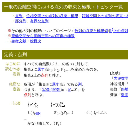
一般の距離空間における点列の収束と極限
：
トピック一覧
・
点列
、
位相空間上の点列の収束・極限
、
距離空間上の点列の収束・
・
部分列
、
有界な点列
2
/
R
※
その他の列の極限についてのページ：
数列の収束と極限値
上の点列
※
距離空間から距離空間への写像の極限
→
参考文献
・
総目次
定義：点列
1,2,3,
はじめに
すべての自然数
…の各々に対して、
読むべき
X
P
,
P
, P
,
集合
に
属す
点
…を定めたものを、
1
2
3
[
]
文献
定義
X
集合
上の
点列
と呼ぶ。
『
岩波数
X
厳密な
神谷浦井
各項が「集合
に
属す
点」である
列
、
定義
(
)
N
X
矢野『
距
つまり、「
写像
関数
φ：
→
」を
点列
と呼ぶ。
斉藤『
数
記法
P
P
,P
,P
,
P
}
=1,2,3,
{
}
{
…} {
i
N
i
i
i
∈
1
2
3
…
P
}
かなり略して、{
i