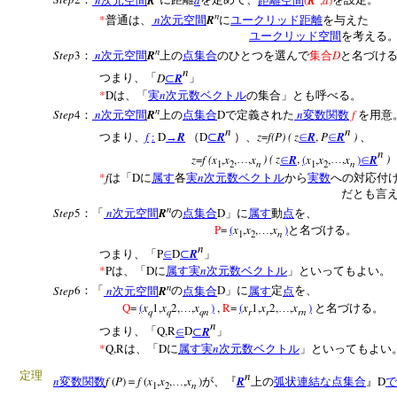
：
次元空間
に距離
を定めて、
距離空間
を設定。
n
*
n
R
普通は、
次元空間
に
ユークリッド距離
を与えた
ユークリッド空間
を考える
n
Step
3
n
R
D
：
次元空間
上の
点集合
のひとつを選んで
集合
と名づけ
n
D
R
つまり、「
⊂
」
*
D
n
は、「
実
次元数ベクトル
の集合」とも呼べる。
n
Step
4
n
R
D
n
f
：
次元空間
上の
点集合
で定義された
変数関数
を用意
n
n
f
:
D
R
D
R
z
=
f(P) ( z
R
,
P
R
)
つまり、
→
（
⊂
）、
∈
∈
、
n
z
=
f (x
,
x
,
,
x
) ( z
R
,
(
x
,
x
,
,
x
)
R
)
…
∈
…
∈
n
n
1
2
1
2
*
f
D
n
は「
に
属す
各
実
次元数ベクトル
から
実数
への対応付
だとも言える
n
Step
5
n
R
D
：「
次元空間
の
点集合
」に
属す
動
点
を、
P
=
(
x
,
x
,
,
x
)
…
と名づける。
n
1
2
n
P
D
R
つまり、「
∈
⊂
」
*
P
D
n
は、「
に
属す
実
次元数ベクトル
」といってもよい。
n
Step
6
n
R
D
：「
次元空間
の
点集合
」に
属す
定
点
を、
Q
=
(
x
1,
x
2,
,
x
)
,
R
=
(
x
1,
x
2,
,
x
)
…
…
と名づける。
q
q
qn
r
r
rn
n
Q,R
D
R
つまり、「
∈
⊂
」
*
Q,R
D
n
は、「
に
属す
実
次元数ベクトル
」といってもよい
n
定理
n
f
(
P
)
f
(
x
,
x
,
,
x
)
R
D
変数関数
＝
…
が、『
上の
弧状連結な
点集合
』
で
n
1
2