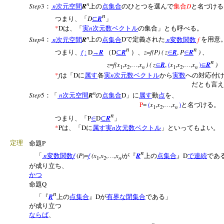
n
Step
3
n
R
D
：
次元空間
上の
点集合
のひとつを選んで
集合
と名づける
n
D
R
つまり、「
⊂
」
*
D
n
は、「
実
次元数ベクトル
の集合」とも呼べる。
n
Step
4
n
R
D
n
f
：
次元空間
上の
点集合
で定義された
変数関数
を用意
n
n
f
:
D
R
D
R
z
=
f(P) ( z
R
,
P
R
)
つまり、
→
（
⊂
）、
∈
∈
、
n
z
=
f(x
,
x
,
,
x
) ( z
R
,
(
x
,
x
,
,
x
)
R
)
…
∈
…
∈
n
n
1
2
1
2
*
f
D
n
は「
に
属す
各
実
次元数ベクトル
から
実数
への対応付
だとも言える
n
Step
5
n
R
D
：「
次元空間
の
点集合
」に
属す
動
点
を、
P
=
(
x
,
x
,
,
x
)
…
と名づける。
n
1
2
n
P
D
R
つまり、「
∈
⊂
」
*
P
D
n
は、「
に
属す
実
次元数ベクトル
」といってもよい。
P
定理
命題
n
n
f
(
P
)=
f
(x
,
x
,
,
x
)
R
D
「
変数関数
…
が『
上の
点集合
』
で連続
であ
n
1
2
が成り立ち、
かつ
Q
命題
n
R
D
「『
上の
点集合
』
が
有界な
閉集合
である」
が成り立つ
ならば
、