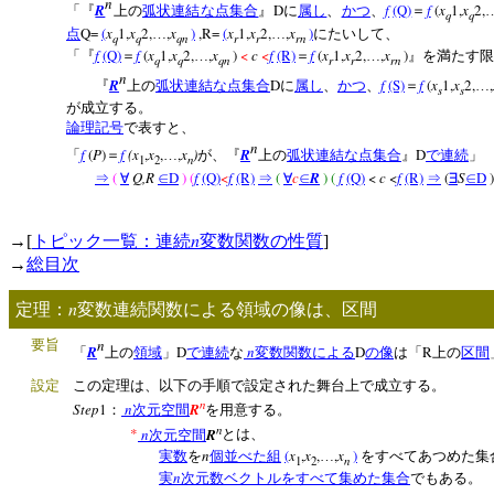
n
R
D
f
(Q)
f
(
x
1,
x
2,
「『
上の
弧状連結な
点集合
』
に
属し
、
かつ
、
＝
q
q
Q=
(
x
1,
x
2,
,
x
)
,R=
(
x
1,
x
2,
,
x
)
点
…
…
にたいして、
q
q
qn
r
r
rn
f
(Q)
f
(
x
1,
x
2,
,
x
)
<
c
<
f
(R)
f
(
x
1,
x
2,
,
x
)
「『
＝
…
＝
…
』を満たす限
q
q
qn
r
r
rn
n
R
D
f
(S)
f
(
x
1,
x
2,
,
『
上の
弧状連結な
点集合
に
属し
、
かつ
、
＝
…
s
s
が成立する。
論理記号
で表すと、
n
f
(
P
)
f
(x
,
x
,
,
x
)
R
D
「
＝
…
が、『
上の
弧状連結な
点集合
』
で連続
」
n
1
2
(
Q,R
D
)
(
f
(Q)
<
f
(R)
(
c
R
) (
f
(Q)
<
c
<
f
(R)
(
S
D
)
⇒
∀
∈
⇒
∀
∈
⇒
∃
∈
n
→[
トピック一覧：連続
変数関数の性質
]
→
総目次
n
定理：
変数連続関数による領域の像は、区間
n
要旨
R
D
n
D
R
「
上の
領域
」
で連続
な
変数関数
による
の像
は「
上の
区間
設定
この定理は、以下の手順で設定された舞台上で成立する。
n
Step
1
n
R
：
次元空間
を用意する。
n
*
n
R
次元空間
とは、
n
(
x
,
x
,
,
x
)
実数
を
個並べた組
…
をすべてあつめた集
n
1
2
n
実
次元数ベクトルをすべて集めた集合
でもある。