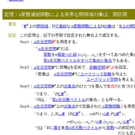
n
定理：
変数連続関数による有界な閉領域の像は、閉区間
n
要旨
R
D
n
D
R
「
上の
閉領域
」
で連続
な
変数関数
による
の像
は「
上の閉
設定
この定理は、以下の手順で設定された舞台上で成立する。
n
Step
1
n
R
：
次元空間
を用意する。
n
*
n
R
次元空間
とは、
n
(
x
,
x
,
,
x
)
実数
を
個並べた組
…
をすべてあつめた集
n
1
2
n
実
次元数ベクトルをすべて集めた集合
でもある。
n
n
Step
2
n
R
d
(
R
,
d
)
：
次元空間
に距離
を定めて、
距離空間
を設定。
n
*
n
R
普通は、
次元空間
に
ユークリッド距離
を与えた
ユークリッド空間
を考える
n
Step
3
n
R
D
：
次元空間
上の
点集合
のひとつを選んで
集合
と名づけ
n
D
R
つまり、「
⊂
」
*
D
n
は、「
実
次元数ベクトル
の集合」とも呼べる。
n
Step
4
n
R
D
n
f
：
次元空間
上の
点集合
で定義された
変数関数
を用
n
n
f
:
D
R
D
R
z
=
f(P) ( z
R
,
P
R
)
つまり、
→
（
⊂
）、
∈
∈
、
n
z
=
f(x
,
x
,
,
x
) ( z
R
,
(
x
,
x
,
,
x
)
R
)
…
∈
…
∈
n
n
1
2
1
2
*
f
D
n
は「
に
属す
各
実
次元数ベクトル
から
実数
への対応付
だとも言える。