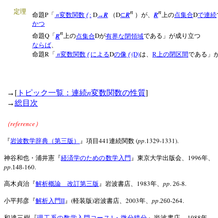
n
n
定理
P
n
f
:
D
R
D
R
R
D
命題
「
変数関数
→
（
⊂
）が、
上の
点集合
で連続
かつ
n
Q
R
D
命題
「
上の
点集合
が
有界な
閉領域
である」が成り立つ
ならば
、
R
n
f
D
f
(D)
R
命題
「
変数関数
による
の像
は、
上の閉区間
である」
[
n
]
→
トピック一覧：連続
変数関数の性質
→
総目次
reference
（
）
441
(
pp
.1329-1331).
『
岩波数学辞典（第三版）
』項目
連続関数
1996
神谷和也・浦井憲『
経済学のための数学入門
』東京大学出版会、
年、
pp
.
-160.
148
1983
pp
.
-8.
高木貞治『
解析概論 改訂第三版
』岩波書店、
年、
26
II
(
)
2003
pp
.
-264.
小平邦彦『
解析入門
』
軽装版
岩波書店、
年、
260
1
1988
和達三樹『
理工系の数学入門コース
・微分積分
』岩波書店、
年、