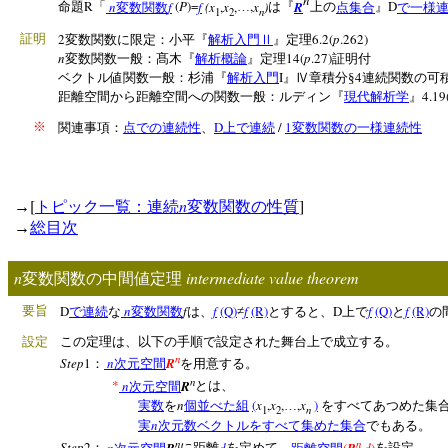
n
R
n
f
(
P
)=
f
(x
,
x
,
,
x
)
R
D
命題
「
変数関数
…
は『
上の
点集合
』
で一様
n
1
2
2
6.2(
p
.262)
証明
変数関数に限定：小平『
解析入門Ⅱ
』定理
n
14(
p
.27)
変数関数一般：髙木『
解析概論
』定理
証明付
I
4
ベクトル値関数一般：杉浦『
解析入門
』Ⅳ章積分§
連続関数の可
4.19
距離空間から距離空間への関数一般：ルディン『
現代解析学
』
D
/
1
※
関連事項：
点での連続性
、
上で連続
変数関数の一様連続性
[
n
]
→
トピック一覧：連続
変数関数の性質
→
総目次
n
intermediate value theorem
変数関数の中間値定理
D
n
f
f
(Q)
f
(R)
D
f
(Q)
f
(R)
要旨
で連続
な
変数関数
は、
≠
とすると、
上で
と
の
設定
この定理は、以下の手順で設定された舞台上で成立する。
n
Step
1
n
R
：
次元空間
を用意する。
n
*
n
R
次元空間
とは、
n
(
x
,
x
,
,
x
)
実数
を
個並べた組
…
をすべてあつめた集
n
1
2
n
実
次元数ベクトルをすべて集めた集合
でもある。
n
n
Step
2
n
R
d
(
R
,
d
)