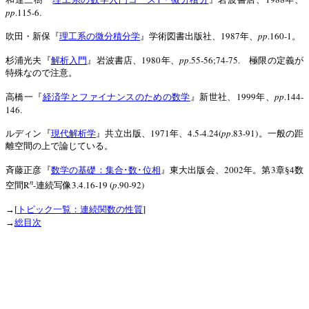
pp
.115-6.
1987
pp
.160-1
吹田・新保『
理工系の微分積分学
』学術図書出版社、
年、
。
1980
pp
.55-56;74-75.
杉浦光夫『
解析入門
』岩波書店、
年、
極限の定義が
特殊なので注意。
1999
pp
.144-
高橋一『
経済学とファイナンスのための数学
』新世社、
年、
146.
1971
4.5-4.24(
pp
.83-91)
ルディン『
現代解析学
』共立出版、
年、
。一般の距
離空間の上で論じている。
2002
3
4
斉藤正彦『
数学の基礎：集合･数･位相
』東大出版会、
年。第
章§
数
n
R
-
3.4.16-19 (
p
.90-92)
空間
連続写像
[
]
→
トピック一覧：連続関数の性質
→
総目次