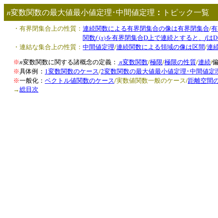
n
変数関数の最大値最小値定理･中間値定理
：
トピック一
/
・有界閉集合上の性質：
連続関数による有界閉集合の像は有界閉集合
有
f
(
x
)
D
f
D
関数
を有界閉集合
上で連続とすると、
は
/
/
・連結な集合上の性質：
中間値定理
連続関数による領域の像は区間
連
n
n
/
/
/
/
※
変数関数に関する諸概念の定義：
変数関数
極限
極限の性質
連続
1
/
2
※
具体例：
変数関数のケース
変数関数の最大値最小値定理･中間値定
/
/
※
一般化：
ベクトル値関数のケース
実数値関数一般のケース
距離空間
→
総目次