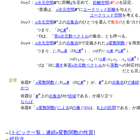
n
n
Step
2
n
R
d
(
R
,
d
)
：
次元空間
に距離
を定めて、
距離空間
を設定。
n
*
n
R
普通は、
次元空間
に
ユークリッド距離
を与えた
ユークリッド空間
を考える
n
Step
3
n
R
D
：
次元空間
上の
点集合
のひとつを選んで
集合
と名づけ
n
D
R
つまり、「
⊂
」
*
D
n
は、「
実
次元数ベクトル
の集合」とも呼べる。
n
Step
4
n
R
D
n
f
：
次元空間
上の
点集合
で定義された
変数関数
を用
n
n
f
:
D
R
D
R
z
=
f(P) ( z
R
,
P
R
)
つまり、
→
（
⊂
）、
∈
∈
、
n
z
=
f(x
,
x
,
,
x
) ( z
R
,
(
x
,
x
,
,
x
)
R
)
…
∈
…
∈
n
n
1
2
1
2
*
f
D
n
は「
に
属す
各
実
次元数ベクトル
から
実数
への対応付
だとも言える。
n
n
定理
P
n
f
:
D
R
D
R
R
D
命題
「
変数関数
→
（
⊂
）が、
上の
点集合
で連続
かつ
n
Q
R
D
命題
「
上の
点集合
が
領域
である」が成り立つ
ならば
、
R
n
f
D
f
(D)
R
命題
「
変数関数
による
の像
は、
上の区間
である」が
[
n
]
→
トピック一覧：連続
変数関数の性質
→
総目次