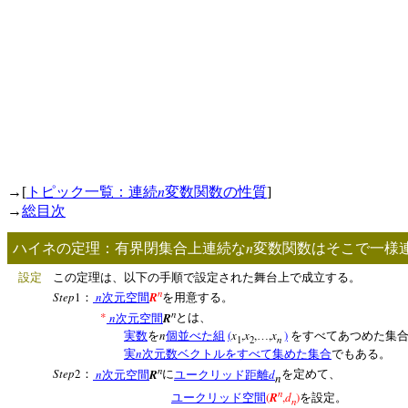
n
→[
トピック一覧：連続
変数関数の性質
]
→
総目次
n
ハイネの定理：有界閉集合上連続な
変数関数はそこで一様
設定
この定理は、以下の手順で設定された舞台上で成立する。
n
Step
1
n
R
：
次元空間
を用意する。
n
*
n
R
次元空間
とは、
n
(
x
,
x
,
,
x
)
実数
を
個並べた組
…
をすべてあつめた集
n
1
2
n
実
次元数ベクトルをすべて集めた集合
でもある。
n
Step
2
n
R
d
：
次元空間
に
ユークリッド距離
を定めて、
n
n
(
R
,
d
)
ユークリッド空間
を設定。
n