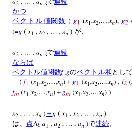
a
a
,
,
)
…
で
連続
n
2
かつ
g
x
x
x
g
(
(
,
,
,
),
ベクトル値関数
…
1
2
n
1
2
g
x
x
x
)=
(
,
,
,
)
…
が、
n
1
2
a
a
,
,
)
…
で
連続
n
2
ならば
f
g
,
ベクトル値関数
の
ベクトル和
とし
f
x
x
x
g
x
x
x
f
(
(
,
,
,
)
(
,
,
,
) ,
(
…
＋
…
1
1
2
n
n
1
2
1
2
f
x
x
x
g
x
x
x
(
,
,
,
)
(
,
,
,
) )
…
＋
…
m
m
n
n
1
2
1
2
x
x
g
x
x
x
,
,
)
(
,
,
,
)
…
＋
…
n
n
2
1
2
a
a
a
A
(
,
,
,
)
は、
点
…
で
連続
。
n
1
2