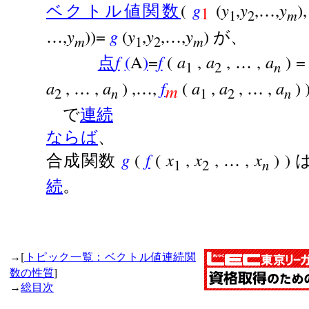
(
g
(
y
,
y
,
,
y
)
ベクトル値関数
…
1
1
2
m
,
y
))=
g
(
y
,
y
,
,
y
)
…
…
が、
m
1
2
m
f
(
A
)
=
f
(
a
,
a
,
,
a
) =
点
…
1
2
n
a
,
,
a
) ,
,
f
(
a
,
a
,
,
a
) 
…
…
…
m
2
n
1
2
n
で
連続
ならば
、
g
(
f
(
x
,
x
,
,
x
) )
合成関数
…
1
2
n
続
。
[
→
トピック一覧：ベクトル値連続関
]
数の性質
→
総目次