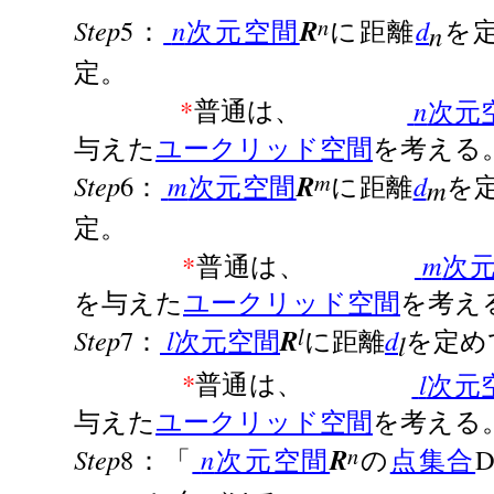
n
Step
5
n
R
d
：
次元空間
に距離
を
n
定。
*
n
普通は、
次元
与えた
ユークリッド空間
を考える
m
Step
6
m
R
d
：
次元空間
に距離
を
m
定。
*
m
普通は、
次
を与えた
ユークリッド空間
を考え
l
Step
7
l
R
d
：
次元空間
に距離
を定め
l
*
l
普通は、
次元
与えた
ユークリッド空間
を考える
n
Step
8
n
R
：「
次元空間
の
点集合