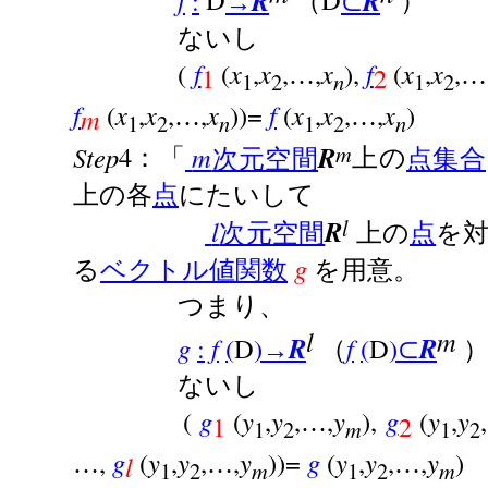
f
:
D
R
D
R
→
（
⊂
）
ないし
(
f
(
x
,
x
,
,
x
),
f
(
x
,
x
,
…
…
1
2
1
2
n
1
2
f
(
x
,
x
,
,
x
))=
f
(
x
,
x
,
,
x
)
…
…
m
1
2
n
1
2
n
m
Step
4
m
R
：「
次元空間
上の
点集合
上の各
点
にたいして
l
l
R
次元空間
上の
点
を
g
る
ベクトル値関数
を用意。
つまり、
l
m
g
:
f
(
D
)
R
f
(
D
)
R
→
（
⊂
ないし
(
g
(
y
,
y
,
,
y
),
g
(
y
,
y
,
…
1
2
1
2
m
1
2
,
g
(
y
,
y
,
,
y
))=
g
(
y
,
y
,
,
y
)
…
…
…
l
1
2
m
1
2
m