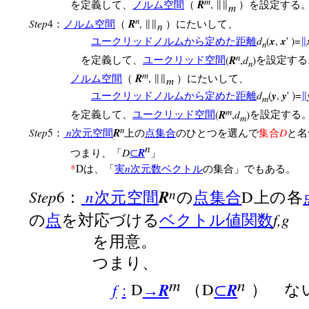
m
R
,
を定義して、
ノルム空間
（
∥∥
）を設定する
m
n
Step
R
4
,
：
ノルム空間
（
∥∥
）にたいして、
n
d
x
x
(
,
' )=
ユークリッドノルムから定めた距離
∥
n
n
R
d
(
,
)
を定義して、
ユークリッド空間
を設定する
n
m
R
,
ノルム空間
（
∥∥
）にたいして、
m
d
y
y
(
,
' )=
ユークリッドノルムから定めた距離
∥
m
m
R
d
(
,
)
を定義して、
ユークリッド空間
を設定する
m
n
Step
n
R
D
5
：
次元空間
上の
点集合
のひとつを選んで
集合
と名
n
D
R
つまり、「
⊂
」
n
*
D
は、「
実
次元数ベクトル
の集合」でもある。
n
Step
n
R
6
D
：
次元空間
の
点集合
上の各
f,g
の
点
を対応づける
ベクトル値関数
を用意。
つまり、
m
n
f
R
R
:
D
D
→
（
⊂
） 