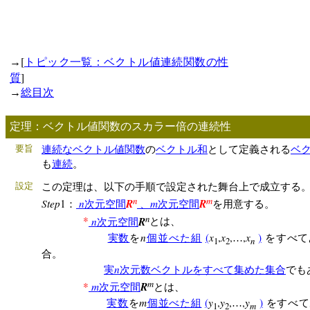
[
[space1:adwords
→
トピック一覧：ベクトル値連続関数の性
]
質
→
総目次
定理：ベクトル値関数のスカラー倍の連続性
要旨
連続な
ベクトル値関数
の
ベクトル和
として定義される
ベ
も
連続
。
設定
この定理は、以下の手順で設定された舞台上で成立す
n
m
Step
n
R
m
R
1
：
次元空間
、
次元空間
を用意する。
n
n
R
*
次元空間
とは、
n
x
x
x
(
,
,
,
)
実数
を
個並べた組
…
をすべて
1
2
n
合。
n
実
次元数ベクトルをすべて集めた集合
でも
m
m
R
*
次元空間
とは、
m
y
y
y
(
,
,
,
)
実数
を
個並べた組
…
をすべて
1
2
m