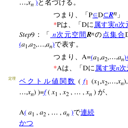
,
x
)
…
と名づける。
n
n
P
D
R
つまり、「
∈
⊂
*
P
D
n
は、「
に
属す
実
次
n
Step
9
n
R
：「
次元空間
の
点集合
(
a
,
a
,
,
a
)
…
で表す。
1
2
n
A=
(
a
,
a
,
,
a
)
つまり、
…
1
2
n
*
A
D
n
は、「
に
属す
実
次
(
f
(
x
,
x
,
,
x
)
定理
ベクトル値関数
…
1
1
2
n
,
x
) )=
f
(
x
,
x
,
,
x
)
…
…
が、
n
1
2
n
A
(
a
,
a
,
,
a
)
…
で
連続
1
2
n
かつ