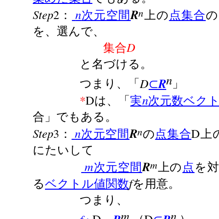
n
Step
2
n
R
：
次元空間
上の
点集合
の
を、選んで、
D
集合
と名づける。
n
D
R
つまり、「
⊂
」
*
D
n
は、「
実
次元数ベク
合」でもある。
n
Step
3
n
R
D
：
次元空間
の
点集合
上
にたいして
m
m
R
次元空間
上の
点
を
f
る
ベクトル値関数
を用意。
つまり、
m
n