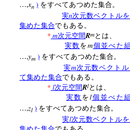
,
x
)
…
をすべてあつめた集合。
n
n
実
次元数ベクトル
集めた集合
でもある。
m
*
m
R
次元空間
とは、
m
実数
を
個並べた
,
y
)
…
をすべてあつめた集合。
m
m
実
次元数ベクトル
て集めた集合
でもある。
l
*
l
R
次元空間
とは、
l
実数
を
個並べた
,
z
)
…
をすべてあつめた集合。
l
l
実
次元数ベクトル
集めた集合
でもある。