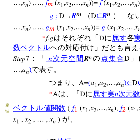
x
f
x
x
x
f
x
x
x
,
) ,
,
(
,
,
,
))=
(
,
,
,
…
…
…
…
m
n
n
n
1
2
1
2
m
n
g
R
R
:
D
D
→
（
⊂
） な
x
g
x
x
x
g
x
x
x
,
) ,
,
(
,
,
,
))=
(
,
,
,
…
…
…
…
m
n
n
1
2
1
2
f
g
*
,
D
はそれぞれ「
に
属す
各
数ベクトル
への対応付け」だとも言え
n
Step
n
R
7
D
：「
次元空間
の
点集合
」
a
,
)
…
で表す。
n
a
a
a
A=
(
,
,
,
)
D
つまり、
…
∈
n
1
2
n
*
A
D
は、「
に
属す
実
次元
f
x
x
x
f
x
定
(
(
,
,
,
),
(
,
ベクトル値関数
…
1
2
n
1
2
1
理
x
x
x
,
,
,
)
…
が、
n
1
2