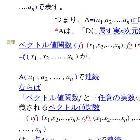
a
,
)
…
で表す。
n
a
a
a
A=
(
,
,
,
)
つまり、
…
∈
n
1
2
n
*
A
D
は、「
に
属す
実
次元
f
x
x
x
f
定理
(
(
,
,
,
),
(
ベクトル値関数
…
1
2
n
1
2
f
x
x
x
=
(
,
,
,
)
…
が、
n
1
2
a
a
a
A
(
,
,
,
)
…
で
連続
n
1
2
ならば
f
c
「
ベクトル値関数
と『
任意の
実数
義される
ベクトル値関数
c
f
x
x
x
c
f
x
x
x
(
(
,
,
,
),
(
,
,
,
) ,
…
…
1
2
n
n
1
2
1
2
x
,
,
)
…
n
a
a
a
A
(
,
,
,
)
は、
点
…
で
連続
。