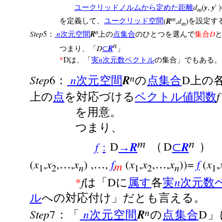
d
y
y
(
,
' 
ユークリッドノルムから定めた距離
m
m
R
d
(
,
)
を定義して、
ユークリッド空間
を設定す
m
n
Step
n
R
D
5
：
次元空間
上の
点集合
のひとつを選んで
集合
n
D
R
つまり、「
⊂
」
n
*
D
は、「
実
次元数ベクトル
の集合」でもある。
n
Step
n
R
6
D
：
次元空間
の
点集合
上の
f
上の
点
を対応づける
ベクトル値関数
を用意。
つまり、
m
n
f
R
R
:
D
D
→
（
⊂
）
x
x
x
f
x
x
x
f
x
(
,
,
,
) ,
,
(
,
,
,
))=
(
,
…
…
…
m
n
n
1
2
1
2
1
f
n
*
D
は「
に
属す
各
実
次元数
ル
への対応付け」だとも言える。
n
Step
n
R
7
D
：「
次元空間
の
点集合
」