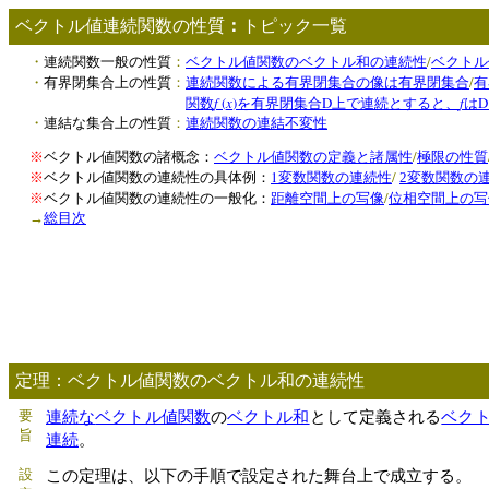
ベクトル値連続関数の性質
：
トピック一覧
/
・
連続関数一般の性質
：
ベクトル値関数のベクトル和の連続性
ベクトル
/
・
有界閉集合上の性質
：
連続関数による有界閉集合の像は有界閉集合
有
f
(
x
)
D
f
D
関数
を有界閉集合
上で連続とすると、
は
・
連結な集合上の性質
：
連続関数の連結不変性
/
※
ベクトル値関数の諸概念：
ベクトル値関数の定義と諸属性
極限の性質
1
/
※
ベクトル値関数の連続性の具体例：
変数関数の連続性
2
変数関数の
/
※
ベクトル値関数の連続性の一般化：
距離空間上の写像
位相空間上の写
→
総目次
定理：ベクトル値関数のベクトル和の連続性
要
連続な
ベクトル値関数
の
ベクトル和
として定義される
ベク
旨
連続
。
設
この定理は、以下の手順で設定された舞台上で成立する。