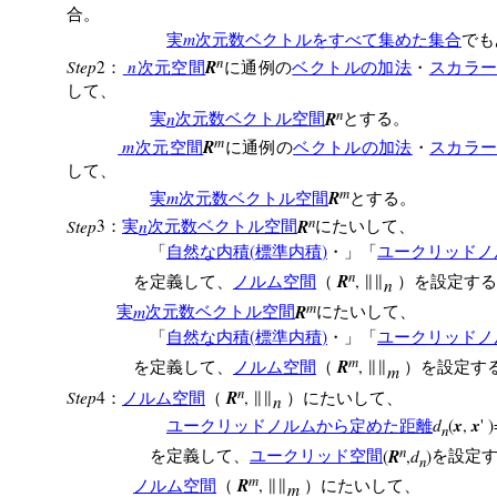
合。
m
実
次元数ベクトルをすべて集めた集合
でも
n
Step
n
R
2
：
次元空間
に通例の
ベクトルの加法
・
スカラ
して、
n
n
R
実
次元数ベクトル空間
とする。
m
m
R
次元空間
に通例の
ベクトルの加法
・
スカラ
して、
m
m
R
実
次元数ベクトル空間
とする。
n
Step
n
R
3
：
実
次元数ベクトル空間
にたいして、
(
)
「
自然な内積
標準内積
・」「
ユークリッドノ
n
R
,
を定義して、
ノルム空間
（
∥∥
）を設定する
n
m
m
R
実
次元数ベクトル空間
にたいして、
(
)
「
自然な内積
標準内積
・」「
ユークリッドノ
m
R
,
を定義して、
ノルム空間
（
∥∥
）を設定す
m
n
Step
R
4
,
：
ノルム空間
（
∥∥
）にたいして、
n
d
x
x
(
,
' 
ユークリッドノルムから定めた距離
n
n
R
d
(
,
)
を定義して、
ユークリッド空間
を設定
n
m
R
,
ノルム空間
（
∥∥
）にたいして、
m