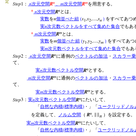
定
n
m
Step
n
R
m
R
1
：
次元空間
、
次元空間
を用意する。
n
n
R
*
次元空間
とは、
n
x
x
x
(
,
,
,
)
実数
を
個並べた組
…
をすべてあつ
1
2
n
n
実
次元数ベクトルをすべて集めた集合
でもあ
m
m
R
*
次元空間
とは、
m
y
y
y
(
,
,
,
)
実数
を
個並べた組
…
をすべてあつ
1
2
m
m
実
次元数ベクトルをすべて集めた集合
でもあ
n
Step
n
R
2
：
次元空間
に通例の
ベクトルの加法
・
スカラー乗
て、
n
n
R
実
次元数ベクトル空間
とする。
m
m
R
次元空間
に通例の
ベクトルの加法
・
スカラー
て、
m
m
R
実
次元数ベクトル空間
とする。
n
Step
n
R
3
：
実
次元数ベクトル空間
にたいして、
(
)
「
自然な内積
標準内積
・」「
ユークリッドノル
n
R
,
を定義して、
ノルム空間
（
∥∥
）を設定する。
n
m
m
R
実
次元数ベクトル空間
にたいして、
(
)
「
自然な内積
標準内積
・」「
ユークリッドノル