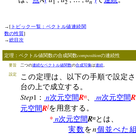
n
1
2
[
→
トピック一覧：ベクトル値連続関
]
数の性質
→
総目次
composition
定理：ベクトル値関数の合成関数
の連続性
要旨
二つの
連続な
ベクトル値関数
の
合成写像
は
連続
。
設定
この定理は、以下の手順で設定さ
台の上で成立する。
n
Step
1
n
R
m
R
：
次元空間
、
次元空間
l
R
元空間
を用意する。
n
*
n
R
次元空間
とは、
n
実数
を
個並べた