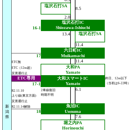
塩沢石打SA
8.5
2.0
塩沢石打IC
Shiozawa-Ishiuchi
16-1
塩沢石打SA
13.4
11.4
六日町IC
17
Muikamachi
11.4
ETC無
大和PA
ETC（12m超）
Yamato
災害通行止
ETC専用
大和スマートIC
終日、12m以下
Yamato
17-1
（当初は6-22時
6.1
2車線復旧
R2.11.10
時期不明
上り線(東京方面)
災害通行止
魚沼IC
新
R2.11.14解除
18
Uonuma
潟
7.6
県
堀之内PA
Horinouchi