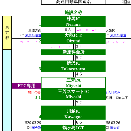
高速自動車国道名
北陸
施設名称
練馬IC
1
Nerima
東
0.8
←× ↓○ →×
三郷方面
大泉IC
京
大泉JCT.
C3
東京外環道
C3
東京外環道
都
2
Oizumi
○↓ ○→ ×↑
↓○ ←○ ↑×
3.4
←○ ↑○ →×
新座料金所
5.2
所沢IC
3
Tokorozawa
4.6
三芳PA
Miyoshi
ETC専用
三芳スマートIC
↑出口のみ
↓入口のみ
Miyoshi
3-1
終日、12m以下
7.2
川越IC
4
Kawagoe
6.6
H20.03.29
H8.03.26
鶴ヶ島JCT.
C4
圏央道
C4
圏央道