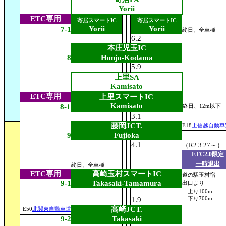
Yorii
ETC専用
寄居スマートIC
寄居スマートIC
Yorii
Yorii
7-1
終日、全車種
6.2
本庄児玉IC
8
Honjo-Kodama
5.9
上里SA
Kamisato
ETC専用
上里スマートIC
Kamisato
8-1
終日、12m以下
3.1
藤岡JCT.
E18
上信越自動車
9
Fujioka
4.1
（R2.3.27～）
ETC2.0限定
一時退出
終日、全車種
ETC専用
高崎玉村スマートIC
道の駅玉村宿
9-1
Takasaki-Tamamura
出口より
上り100m
1.9
下り700m
高崎JCT.
E50
北関東自動車道
9-2
Takasaki