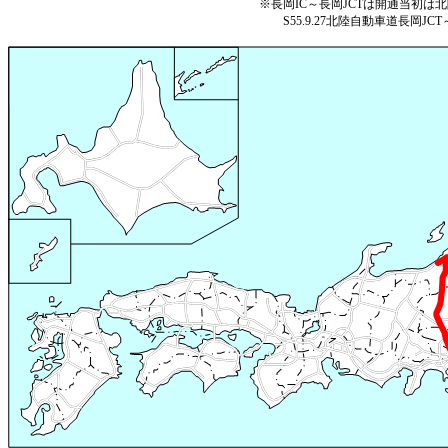
※長岡IC～長岡JCTは開通当初は
S55.9.27北陸自動車道長岡J