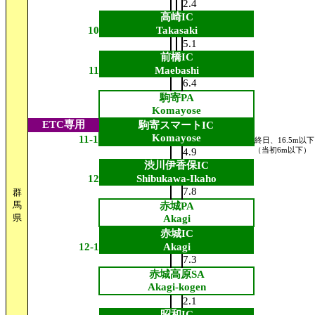
2.4
高崎IC
10
Takasaki
5.1
前橋IC
11
Maebashi
6.4
駒寄PA
Komayose
ETC専用
駒寄スマートIC
Komayose
11-1
終日、16.5m以下
4.9
（当初6m以下）
渋川伊香保IC
12
Shibukawa-Ikaho
7.8
群
馬
赤城PA
県
Akagi
赤城IC
12-1
Akagi
7.3
赤城高原SA
Akagi-kogen
2.1
昭和IC