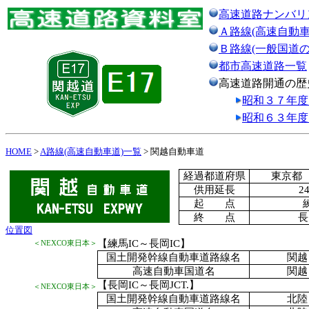
高速道路ナンバリ
Ａ路線(高速自動車
Ｂ路線(一般国道
都市高速道路一覧
高速道路開通の歴
昭和３７年度
昭和６３年度
HOME
>
A路線(高速自動車道)一覧
> 関越自動車道
経過都道府県
東京都
供用延長
2
起 点
終 点
長
位置図
【練馬IC～長岡IC】
＜NEXCO東日本＞
国土開発幹線自動車道路線名
関越
高速自動車国道名
関越
【長岡IC～長岡JCT.】
＜NEXCO東日本＞
国土開発幹線自動車道路線名
北陸