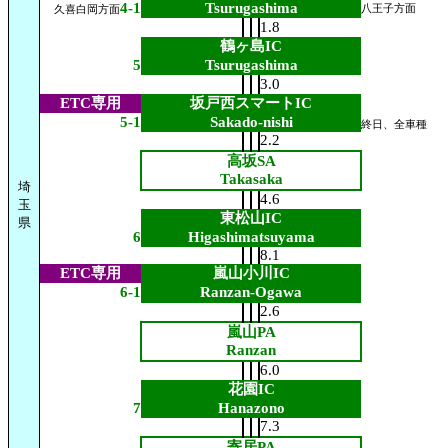
4-1
Tsurugashima
八王子方面
久喜白岡方面
1.8
鶴ヶ島IC
5
Tsurugashima
3.0
ETC専用
坂戸西スマートIC
5-1
Sakado-nishi
終日、全車種
2.2
高坂SA
Takasaka
埼
4.6
玉
東松山IC
県
6
Higashimatsuyama
8.1
ETC専用
嵐山小川IC
6-1
Ranzan-Ogawa
2.6
嵐山PA
Ranzan
6.0
花園IC
7
Hanazono
7.3
寄居PA