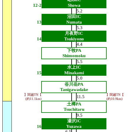
12-2
Showa
5.2
沼田IC
13
Numata
5.3
月夜野IC
14
Tsukiyono
4.4
下牧PA
Shimomoku
5.5
水上IC
15
Minakami
5.0
谷川岳PA
Tanigawadake
】関越TN【
】関越TN【
11.5
(約11.1km)
(約10.9km)
土樽PA
Tsuchitaru
9.5
湯沢IC
16
Yuzawa
6.5