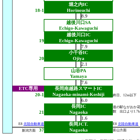
堀之内IC
18-1
Horinouchi
8.9
越後川口SA
Echigo-Kawaguchi
越後川口IC
19
Echigo-Kawaguchi
7.9
小千谷IC
20
Ojiya
2.1
山谷PA
Yamaya
7.6
ETC専用
長岡南越路スマートIC
Nagaoka-minami-Koshiji
20-1
終日、12m以下
6.0
長岡IC
道の駅ながおか
21
Nagaoka
館 出口より1.7
1.6
長岡JCT.
E8
北陸自動車道
E8
北陸自動車道
37
Nagaoka
富山方面
新潟方面