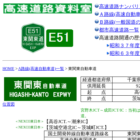
高速道路ナンバリ
Ａ路線(高速自動車
Ｂ路線(一般国道
都市高速道路一覧
高速道路開通の歴
昭和３７年度
昭和６３年度
HOME
>
A路線(高速自動車道)一覧
> 東関東自動車道
経過都道府県
千葉
供用延長
9
起 点
高
終 点
茨城
位置図
宮野木JCT～成田JCT/IC：当
道。
【高谷JCT.～潮来IC】
＜NEXCO東日本＞
【茨城空港北IC～茨城町JCT.】
＜NEXCO東日本＞
国土開発幹線自動車道路線名
東関