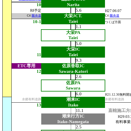
10
Narita
5.6
R8予定
H27.06.07
大栄JCT.
C4
圏央道
C4
圏央道
Taiei
10-1
つくば方面
1.1
大栄PA
Taiei
5.0
大栄IC
11
Taiei
9.3
ETC専用
佐原香取IC
12
Sawara-Katori
2.6
佐原PA
Sawara
6.0
H21.12.30無料開
潮来IC
水郷有料道路
水郷有料道路
13
Itako
11.1
直轄施工方
潮来行方IC
H29.03.
Itako-Namegata
有料事業
2.5