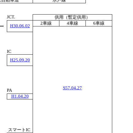
東自動車道
水戸線
JCT.
供用（暫定供用）
1
2車線
4車線
6車線
H30.06.02
IC
1
H25.09.20
S57.04.27
PA
H1.04.20
スマートIC