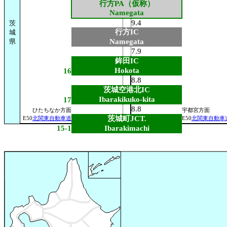
行方PA（仮称）
Namegata
9.4
茨
行方IC
城
県
Namegata
7.9
鉾田IC
Hokota
16
8.8
茨城空港北IC
Ibarakikuko-kita
17
8.8
ひたちなか方面
宇都宮方面
茨城町JCT.
E50
北関東自動車道
E50
北関東自動車
15-1
Ibarakimachi