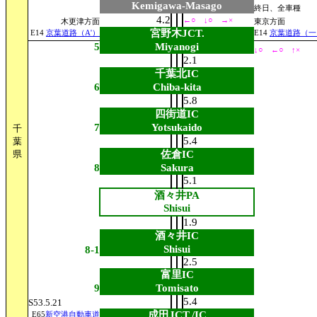
Kemigawa-Masago
終日、全車種
4.2
←○ ↓○ →×
木更津方面
東京方面
宮野木JCT.
E14
京葉道路（A'）
E14
京葉道路（一
5
Miyanogi
↓○ ←○ ↑×
2.1
千葉北IC
6
Chiba-kita
5.8
四街道IC
7
Yotsukaido
千
5.4
葉
県
佐倉IC
8
Sakura
5.1
酒々井PA
Shisui
1.9
酒々井IC
Shisui
8-1
2.5
富里IC
9
Tomisato
5.4
S53.5.21
成田JCT./IC
E65
新空港自動車道