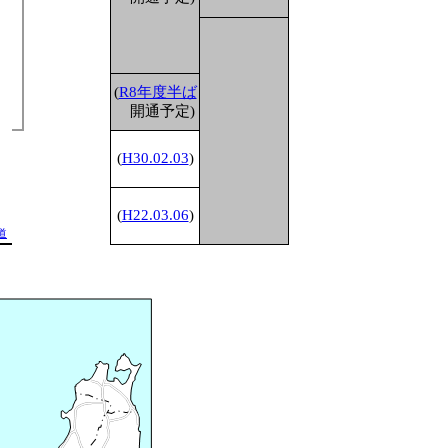
1
(
R8年度半ば
開通予定)
1
(
H30.02.03
)
1
(
H22.03.06
)
道