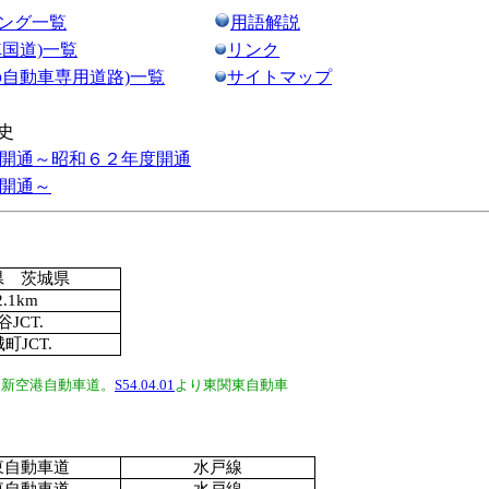
ング一覧
用語解説
国道)一覧
リンク
の自動車専用道路)一覧
サイトマップ
史
開通～昭和６２年度開通
開通～
県 茨城県
2.1km
谷JCT.
町JCT.
初は新空港自動車道。
S54.04.01
より東関東自動車
東自動車道
水戸線