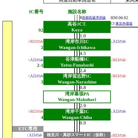
高速自動車国道名
東関
IC番号
施設名称
H30.06.02
B
首都高速湾岸線
高谷JCT.
C3
東京外環道
Koya
92
1.0
湾岸市川IC
↑出口のみ
↓入口のみ
2
Wangan-Ichikawa
4.5
谷津船橋IC
↑入口のみ
↓出口のみ
Yatsu-Funabashi
2-1
2.4
湾岸習志野IC
↑入口のみ
↓出口のみ
3
Wangan-Narashino
0.8
湾岸幕張PA
Wangan-Makuhari
2.9
湾岸千葉IC
↑出口のみ
↓入口のみ
4
Wangan-Chiba
0.9
ETC専用
検見川・真砂スマートIC（仮称）
↑入口のみ
↓出口のみ