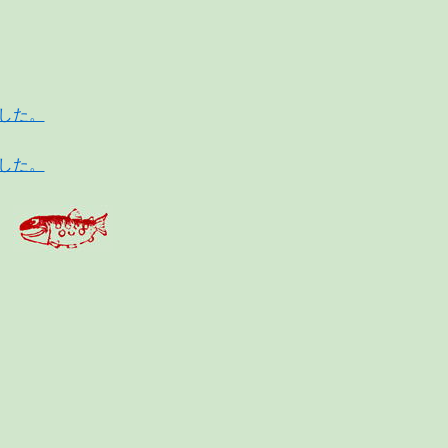
した。
した。