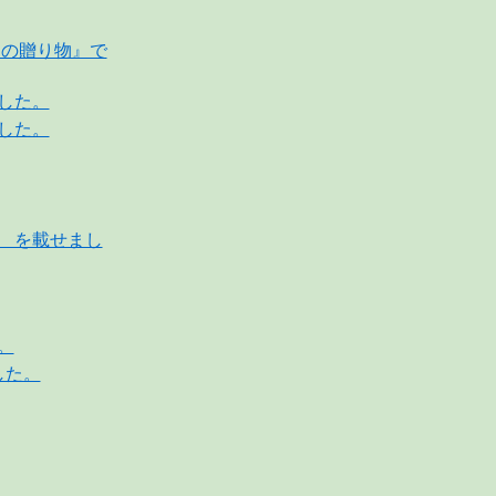
らの贈り物』で
した。
した。
 を載せまし
。
した。