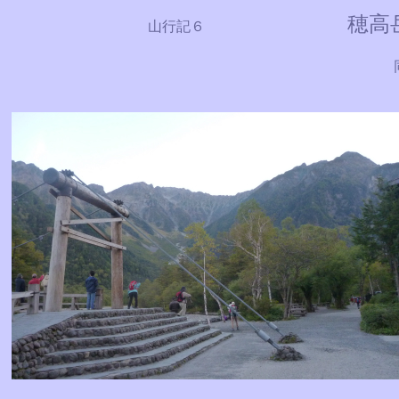
穂高
山行記６