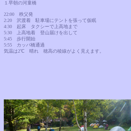
１早朝の河童橋
22:00 秩父発
2:20 沢渡着 駐車場にテントを張って仮眠
4:30 起床 タクシーで上高地まで
5:30 上高地着 登山届けを出して
5:45 歩行開始
5:55 カッパ橋通過
気温は2℃ 晴れ 穂高の稜線がよく見えます。