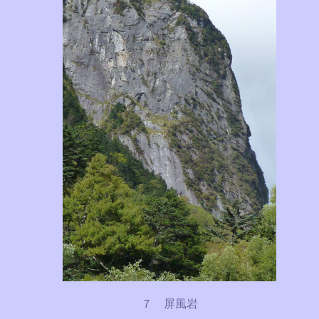
７ 屏風岩