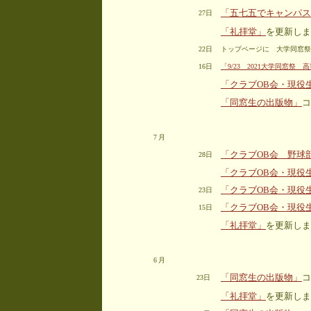
「五七五でキャンパス
27日
「礼拝堂」
を更新しま
22日
トップページに 大学同窓祭
16日
「9/23 2021大学同窓祭 
「クラブOB会・現役
「同窓生の出版物」
コ
7月
「クラブOB会 野球
28日
「クラブOB会・現役
「クラブOB会・現役
23日
「クラブOB会・現役
15日
「礼拝堂」
を更新しま
6月
「同窓生の出版物」
コ
23日
「礼拝堂」
を更新しま