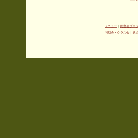
メニュー
｜
同窓会プロ
同期会・クラス会
｜
覚