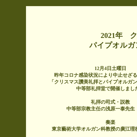
2021年
パイプオルガ
12月4日土曜日
昨年コロナ感染状況により中止せざ
「クリスマス讚美礼拝とパイプオルガ
中等部礼拝堂で開催しまし
礼拝の司式・説教
中等部宗教主任の浅原一泰先生（
奏楽
東京藝術大学オルガン科教授の廣江理枝