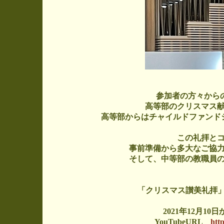
参加者の方々からの
高等部のクリスマス
高等部からはチャイルドファンド
この礼拝と
事前準備から多大なご協
そして、中等部の教職員
「クリスマス讃美礼拝」
2021年12月10
YouTubeURL
htt