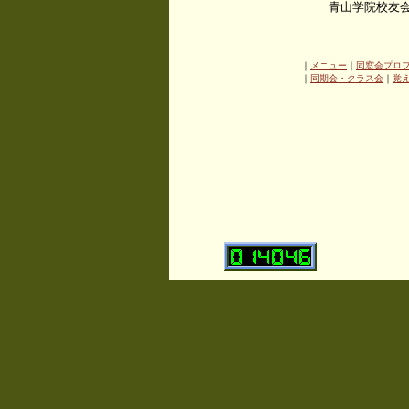
青山学院校友
｜
メニュー
｜
同窓会プロ
｜
同期会・クラス会
｜
覚