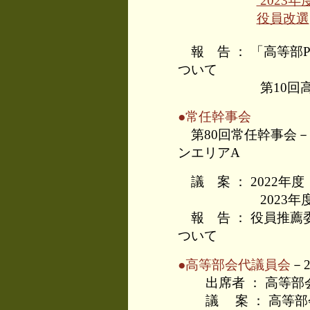
2023
役員改選
報 告 ： 「高等部
ついて
第10回高等部
●常任幹事会
第80回常任幹事会－2
ンエリアA
議 案 ： 2022年
2023年度
報 告 ： 役員推薦
ついて
●高等部会代議員会
－
出席者 ： 高等
議 案 ： 高等