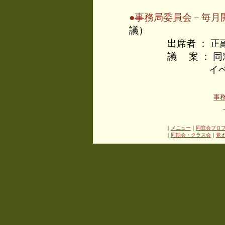
●事務局委員会－毎月
議）
出席者 ： 正副
議 案 ： 同窓
イベ
事
｜
メニュー
｜
同窓会プロ
｜
同期会・クラス会
｜
覚