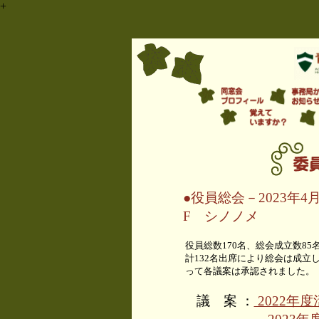
+
●役員総会－2023年
F シノノメ
役員総数170名、総会成立数85
計132名出席により総会は成立
って各議案は承認されました。
議 案 ：
2022年