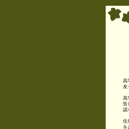
高
友
高
告
認
住
を