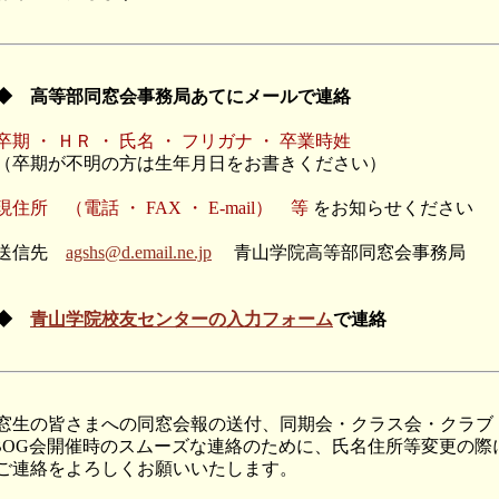
◆ 高等部同窓会事務局あてにメールで連絡
期 ・ ＨＲ ・ 氏名 ・ フリガナ ・ 卒業時姓
卒期が不明の方は生年月日をお書きください）
住所 （電話 ・ FAX ・ E-mail） 等
をお知らせください
送信先
agshs@d.email.ne.jp
青山学院高等部同窓会事務局
◆
青山学院校友センターの入力フォーム
で連絡
窓生の皆さまへの同窓会報の送付、同期会・クラス会・クラブ
BOG会開催時のスムーズな連絡のために、氏名住所等変更の際
ご連絡をよろしくお願いいたします。