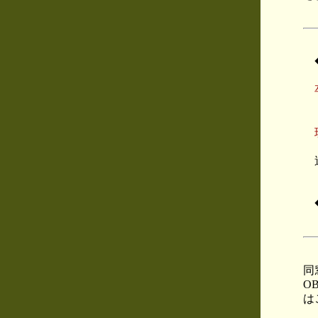
卒
（
現
同
O
は