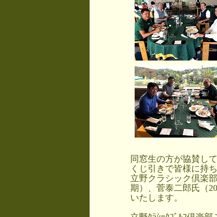
同窓生の方が協賛し
くじ引きで皆様に持
立野クラシック倶楽部
期）、菅泰二郎氏（2
いたします。