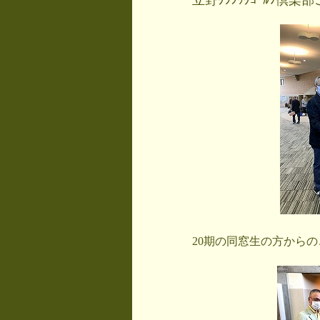
立野ｸﾗｼｯｸｺﾞﾙﾌ
20期の同窓生の方から