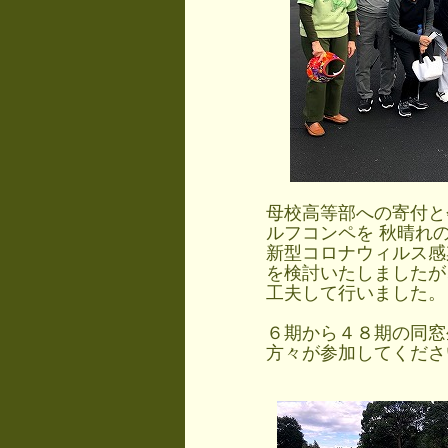
母校高等部への寄付と
ルフコンペを 秋晴れの
新型コロナウィルス感
を検討いたしましたが
工夫して行いました。
６期から４８期の同窓
方々が参加してくださ