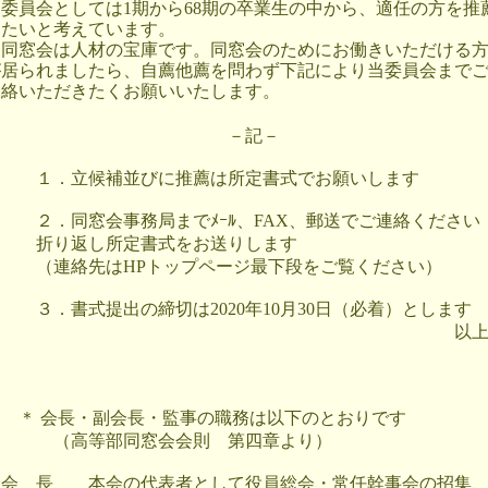
委員会としては1期から68期の卒業生の中から、適任の方を推
したいと考えています。
同窓会は人材の宝庫です。同窓会のためにお働きいただける
が居られましたら、自薦他薦を問わず下記により当委員会まで
連絡いただきたくお願いいたします。
－記－
１．立候補並びに推薦は所定書式でお願いします
２．同窓会事務局までﾒｰﾙ、FAX、郵送でご連絡ください
折り返し所定書式をお送りします
（連絡先はHPトップページ最下段をご覧ください）
３．書式提出の締切は2020年10月30日（必着）とします
以
＊ 会長・副会長・監事の職務は以下のとおりです
（高等部同窓会会則 第四章より）
会 長 本会の代表者として役員総会・常任幹事会の招集