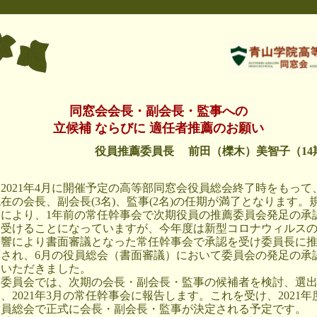
同窓会会長・副会長・監事への
立候補 ならびに 適任者推薦のお願い
役員推薦委員長 前田（櫟木）美智子（14
2021年4月に開催予定の高等部同窓会役員総会終了時をもって
在の会長、副会長(3名)、監事(2名)の任期が満了となります。
約により、1年前の常任幹事会で次期役員の推薦委員会発足の承
を受けることになっていますが、今年度は新型コロナウィルス
影響により書面審議となった常任幹事会で承認を受け委員長に
薦され、6月の役員総会（書面審議）において委員会の発足の承
をいただきました。
委員会では、次期の会長・副会長・監事の候補者を検討、選
、2021年3月の常任幹事会に報告します。これを受け、2021年
役員総会で正式に会長・副会長・監事が決定される予定です。