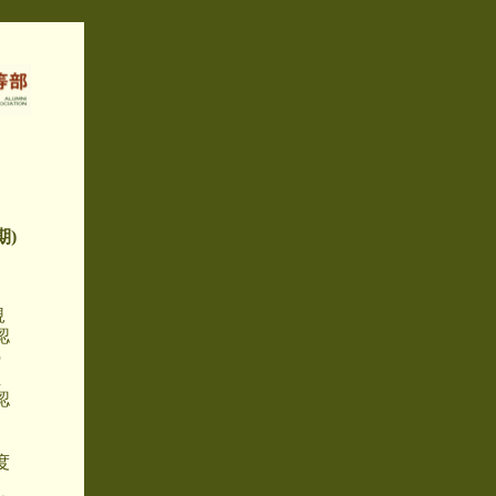
期)
、
規
認
の
推
認
出
度