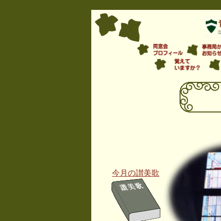
今月の讃美歌