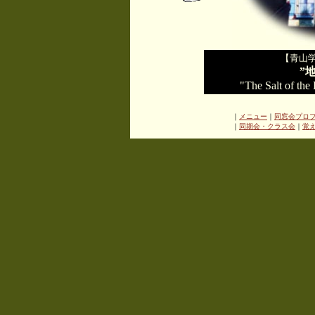
【青山
”
"The Salt of the
｜
メニュー
｜
同窓会プロ
｜
同期会・クラス会
｜
覚