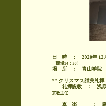
日 時 ： 2020年 12
（開場14：30）
場 所 ： 青山学院
** クリスマス讃美礼拝 
礼拝説教 ： 浅原
宗教主任
「心に納め
奏 楽 ： 廣