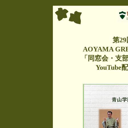
第2
AOYAMA GRE
「同窓会・支
YouTu