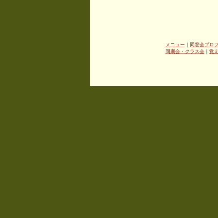
メニュー
｜
同窓会プロ
同期会・クラス会
｜
覚