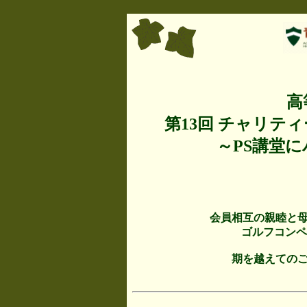
高
第13回 チャリテ
～PS講堂
会員相互の親睦と
ゴルフコンペ
期を越えての