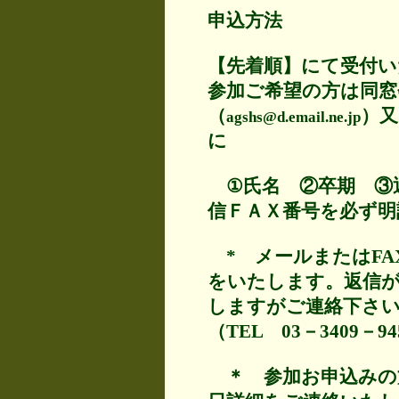
申込方法
【先着順】にて受付
参加ご希望の方は同窓
（
）又
agshs@d.email.ne.jp
に
①氏名 ②卒期 ③返信
信ＦＡＸ番号を必ず明
* メールまたはFA
をいたします。返信
しますがご連絡下さ
（TEL 03－3409－94
＊ 参加お申込みの